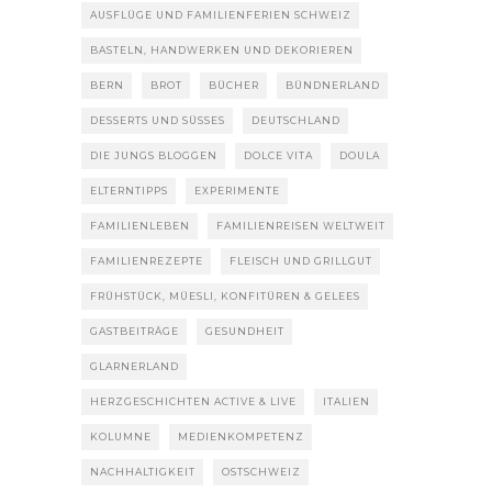
AUSFLÜGE UND FAMILIENFERIEN SCHWEIZ
BASTELN, HANDWERKEN UND DEKORIEREN
BERN
BROT
BÜCHER
BÜNDNERLAND
DESSERTS UND SÜSSES
DEUTSCHLAND
DIE JUNGS BLOGGEN
DOLCE VITA
DOULA
ELTERNTIPPS
EXPERIMENTE
FAMILIENLEBEN
FAMILIENREISEN WELTWEIT
FAMILIENREZEPTE
FLEISCH UND GRILLGUT
FRÜHSTÜCK, MÜESLI, KONFITÜREN & GELEES
GASTBEITRÄGE
GESUNDHEIT
GLARNERLAND
HERZGESCHICHTEN ACTIVE & LIVE
ITALIEN
KOLUMNE
MEDIENKOMPETENZ
NACHHALTIGKEIT
OSTSCHWEIZ