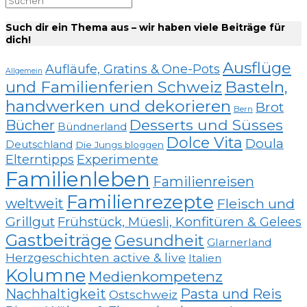
Such dir ein Thema aus – wir haben viele Beiträge für
dich!
Ausflüge
Aufläufe, Gratins & One-Pots
Allgemein
und Familienferien Schweiz
Basteln,
handwerken und dekorieren
Brot
Bern
Desserts und Süsses
Bücher
Bündnerland
Dolce Vita
Doula
Deutschland
Die Jungs bloggen
Elterntipps
Experimente
Familienleben
Familienreisen
Familienrezepte
weltweit
Fleisch und
Grillgut
Frühstück, Müesli, Konfitüren & Gelees
Gastbeiträge
Gesundheit
Glarnerland
Herzgeschichten active & live
Italien
Kolumne
Medienkompetenz
Nachhaltigkeit
Pasta und Reis
Ostschweiz