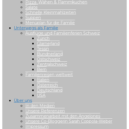
Pizza, Wähen & Flammkuchen
Salate
Schnelle Kleinmahlzeiten
Suppen
Menüplan für die Familie
Unterwegs als Familie
Ausflüge und Familienferien Schweiz
Zürich
Glarnerland
Tessin
Bündnerland
Ostschweiz
Zentralschweiz
Bern
Familienreisen weltweit
Italien
Österreich
Deutschland
USA
Über uns
In den Medien
Unsere Referenzen
Zusammenarbeit mit den Angelones
Unsere Co-Bloggerin Sarah Coppola-Weber
Impressum