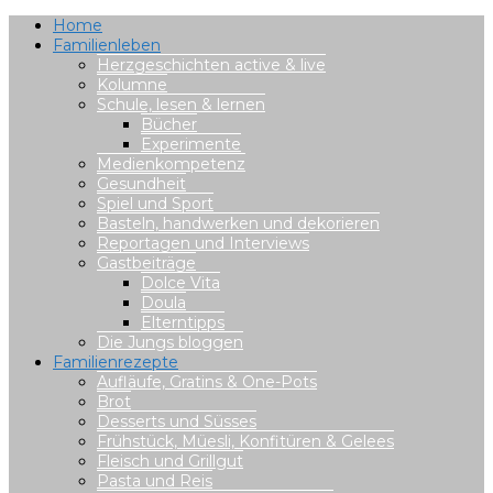
Home
Familienleben
Herzgeschichten active & live
Kolumne
Schule, lesen & lernen
Bücher
Experimente
Medienkompetenz
Gesundheit
Spiel und Sport
Basteln, handwerken und dekorieren
Reportagen und Interviews
Gastbeiträge
Dolce Vita
Doula
Elterntipps
Die Jungs bloggen
Familienrezepte
Aufläufe, Gratins & One-Pots
Brot
Desserts und Süsses
Frühstück, Müesli, Konfitüren & Gelees
Fleisch und Grillgut
Pasta und Reis