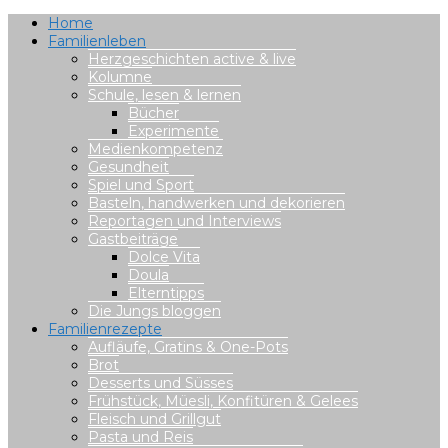
Home
Familienleben
Herzgeschichten active & live
Kolumne
Schule, lesen & lernen
Bücher
Experimente
Medienkompetenz
Gesundheit
Spiel und Sport
Basteln, handwerken und dekorieren
Reportagen und Interviews
Gastbeiträge
Dolce Vita
Doula
Elterntipps
Die Jungs bloggen
Familienrezepte
Aufläufe, Gratins & One-Pots
Brot
Desserts und Süsses
Frühstück, Müesli, Konfitüren & Gelees
Fleisch und Grillgut
Pasta und Reis