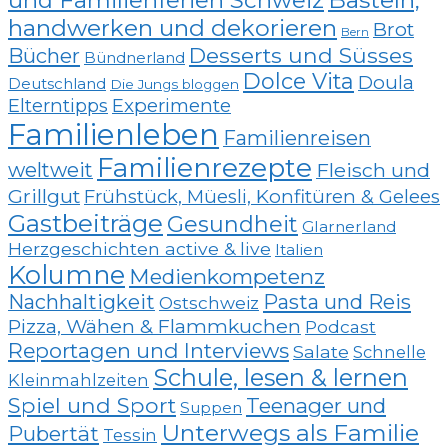
handwerken und dekorieren
Brot
Bern
Desserts und Süsses
Bücher
Bündnerland
Dolce Vita
Doula
Deutschland
Die Jungs bloggen
Elterntipps
Experimente
Familienleben
Familienreisen
Familienrezepte
weltweit
Fleisch und
Grillgut
Frühstück, Müesli, Konfitüren & Gelees
Gastbeiträge
Gesundheit
Glarnerland
Herzgeschichten active & live
Italien
Kolumne
Medienkompetenz
Nachhaltigkeit
Pasta und Reis
Ostschweiz
Pizza, Wähen & Flammkuchen
Podcast
Reportagen und Interviews
Salate
Schnelle
Schule, lesen & lernen
Kleinmahlzeiten
Spiel und Sport
Teenager und
Suppen
Unterwegs als Familie
Pubertät
Tessin