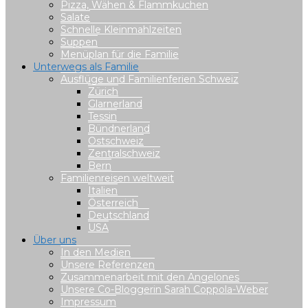
Pizza, Wähen & Flammkuchen
Salate
Schnelle Kleinmahlzeiten
Suppen
Menüplan für die Familie
Unterwegs als Familie
Ausflüge und Familienferien Schweiz
Zürich
Glarnerland
Tessin
Bündnerland
Ostschweiz
Zentralschweiz
Bern
Familienreisen weltweit
Italien
Österreich
Deutschland
USA
Über uns
In den Medien
Unsere Referenzen
Zusammenarbeit mit den Angelones
Unsere Co-Bloggerin Sarah Coppola-Weber
Impressum