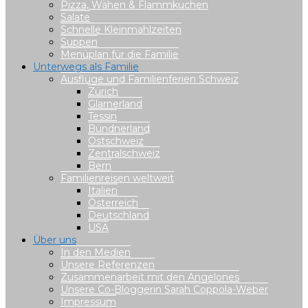
Pizza, Wähen & Flammkuchen
Salate
Schnelle Kleinmahlzeiten
Suppen
Menüplan für die Familie
Unterwegs als Familie
Ausflüge und Familienferien Schweiz
Zürich
Glarnerland
Tessin
Bündnerland
Ostschweiz
Zentralschweiz
Bern
Familienreisen weltweit
Italien
Österreich
Deutschland
USA
Über uns
In den Medien
Unsere Referenzen
Zusammenarbeit mit den Angelones
Unsere Co-Bloggerin Sarah Coppola-Weber
Impressum