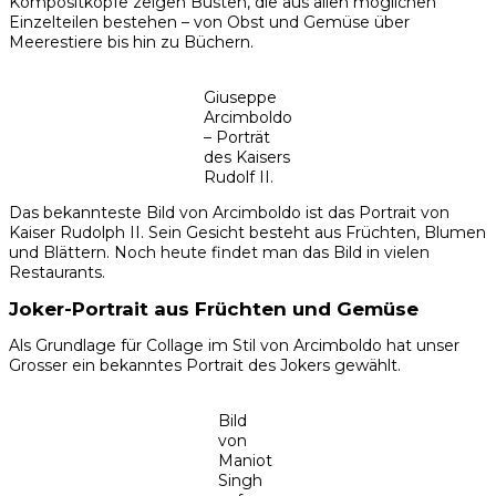
Kompositköpfe zeigen Büsten, die aus allen möglichen
Einzelteilen bestehen – von Obst und Gemüse über
Meerestiere bis hin zu Büchern.
Giuseppe
Arcimboldo
– Porträt
des Kaisers
Rudolf II.
Das bekannteste Bild von Arcimboldo ist das Portrait von
Kaiser Rudolph II. Sein Gesicht besteht aus Früchten, Blumen
und Blättern. Noch heute findet man das Bild in vielen
Restaurants.
Joker-Portrait aus Früchten und Gemüse
Als Grundlage für Collage im Stil von Arcimboldo hat unser
Grosser ein bekanntes Portrait des Jokers gewählt.
Bild
von
Maniot
Singh