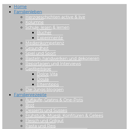
Home
Familienleben
Herzgeschichten active & live
Kolumne
Schule, lesen & lernen
Bücher
Experimente
Medienkompetenz
Gesundheit
Spiel und Sport
Basteln, handwerken und dekorieren
Reportagen und Interviews
Gastbeiträge
Dolce Vita
Doula
Elterntipps
Die Jungs bloggen
Familienrezepte
Aufläufe, Gratins & One-Pots
Brot
Desserts und Süsses
Frühstück, Müesli, Konfitüren & Gelees
Fleisch und Grillgut
Pasta und Reis