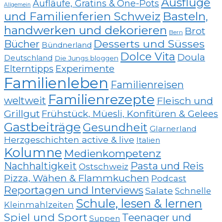
Ausflüge
Aufläufe, Gratins & One-Pots
Allgemein
und Familienferien Schweiz
Basteln,
handwerken und dekorieren
Brot
Bern
Desserts und Süsses
Bücher
Bündnerland
Dolce Vita
Doula
Deutschland
Die Jungs bloggen
Elterntipps
Experimente
Familienleben
Familienreisen
Familienrezepte
weltweit
Fleisch und
Grillgut
Frühstück, Müesli, Konfitüren & Gelees
Gastbeiträge
Gesundheit
Glarnerland
Herzgeschichten active & live
Italien
Kolumne
Medienkompetenz
Nachhaltigkeit
Pasta und Reis
Ostschweiz
Pizza, Wähen & Flammkuchen
Podcast
Reportagen und Interviews
Salate
Schnelle
Schule, lesen & lernen
Kleinmahlzeiten
Spiel und Sport
Teenager und
Suppen