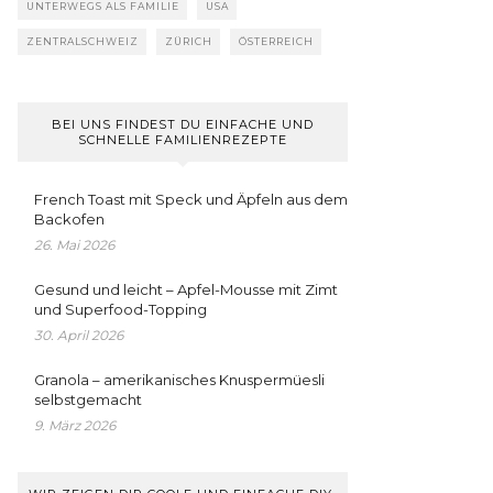
UNTERWEGS ALS FAMILIE
USA
ZENTRALSCHWEIZ
ZÜRICH
ÖSTERREICH
BEI UNS FINDEST DU EINFACHE UND
SCHNELLE FAMILIENREZEPTE
French Toast mit Speck und Äpfeln aus dem
Backofen
26. Mai 2026
Gesund und leicht – Apfel-Mousse mit Zimt
und Superfood-Topping
30. April 2026
Granola – amerikanisches Knuspermüesli
selbstgemacht
9. März 2026