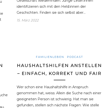
Gesellschaft wiederfinden. Junge Leser:innen
zu
identifizieren sich mit den Held:innen der
Geschichten. Finden sie sich selbst aber…
ie
t
15. März 2022
FAMILIENLEBEN
PODCAST
N
HAUSHALTSHILFEN ANSTELLEN
– EINFACH, KORREKT UND FAIR
Wer schon eine Haushaltshilfe in Anspruch
genommen hat, weiss: Allein die Suche nach einer
Suche
geeigneten Person ist schwierig. Hat man sie
gefunden, stellen sich nächste Fragen: Wie stelle
au,