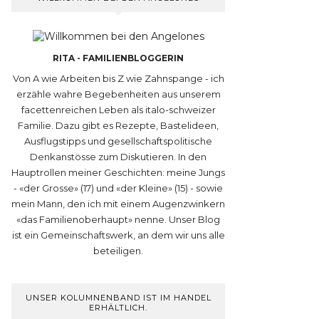
RITA - FAMILIENBLOGGERIN
Von A wie Arbeiten bis Z wie Zahnspange - ich
erzähle wahre Begebenheiten aus unserem
facettenreichen Leben als italo-schweizer
Familie. Dazu gibt es Rezepte, Bastelideen,
Ausflugstipps und gesellschaftspolitische
Denkanstösse zum Diskutieren. In den
Hauptrollen meiner Geschichten: meine Jungs
- «der Grosse» (17) und «der Kleine» (15) - sowie
mein Mann, den ich mit einem Augenzwinkern
«das Familienoberhaupt» nenne. Unser Blog
ist ein Gemeinschaftswerk, an dem wir uns alle
beteiligen.
UNSER KOLUMNENBAND IST IM HANDEL
ERHÄLTLICH.