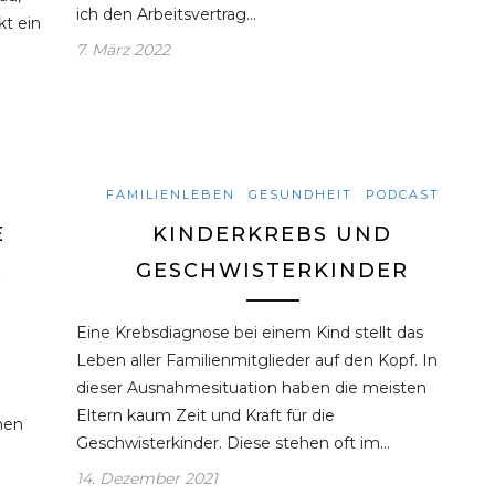
ich den Arbeitsvertrag…
kt ein
7. März 2022
FAMILIENLEBEN
GESUNDHEIT
PODCAST
E
KINDERKREBS UND
R
GESCHWISTERKINDER
Eine Krebsdiagnose bei einem Kind stellt das
Leben aller Familienmitglieder auf den Kopf. In
dieser Ausnahmesituation haben die meisten
Eltern kaum Zeit und Kraft für die
hen
Geschwisterkinder. Diese stehen oft im…
14. Dezember 2021