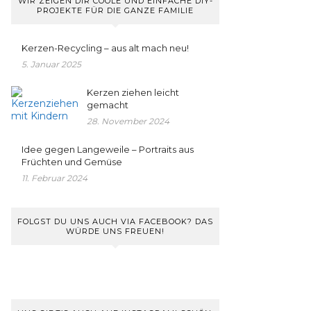
WIR ZEIGEN DIR COOLE UND EINFACHE DIY-
PROJEKTE FÜR DIE GANZE FAMILIE
Kerzen-Recycling – aus alt mach neu!
5. Januar 2025
Kerzen ziehen leicht
gemacht
28. November 2024
Idee gegen Langeweile – Portraits aus
Früchten und Gemüse
11. Februar 2024
FOLGST DU UNS AUCH VIA FACEBOOK? DAS
WÜRDE UNS FREUEN!