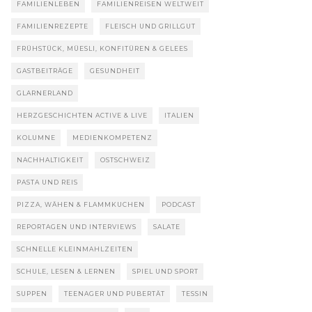
FAMILIENLEBEN
FAMILIENREISEN WELTWEIT
FAMILIENREZEPTE
FLEISCH UND GRILLGUT
FRÜHSTÜCK, MÜESLI, KONFITÜREN & GELEES
GASTBEITRÄGE
GESUNDHEIT
GLARNERLAND
HERZGESCHICHTEN ACTIVE & LIVE
ITALIEN
KOLUMNE
MEDIENKOMPETENZ
NACHHALTIGKEIT
OSTSCHWEIZ
PASTA UND REIS
PIZZA, WÄHEN & FLAMMKUCHEN
PODCAST
REPORTAGEN UND INTERVIEWS
SALATE
SCHNELLE KLEINMAHLZEITEN
SCHULE, LESEN & LERNEN
SPIEL UND SPORT
SUPPEN
TEENAGER UND PUBERTÄT
TESSIN