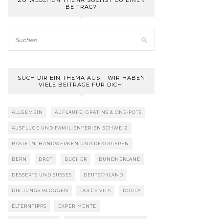
ZU WELCHEM THEMA SUCHST DU EINEN
BEITRAG?
SUCH DIR EIN THEMA AUS – WIR HABEN
VIELE BEITRÄGE FÜR DICH!
ALLGEMEIN
AUFLÄUFE, GRATINS & ONE-POTS
AUSFLÜGE UND FAMILIENFERIEN SCHWEIZ
BASTELN, HANDWERKEN UND DEKORIEREN
BERN
BROT
BÜCHER
BÜNDNERLAND
DESSERTS UND SÜSSES
DEUTSCHLAND
DIE JUNGS BLOGGEN
DOLCE VITA
DOULA
ELTERNTIPPS
EXPERIMENTE