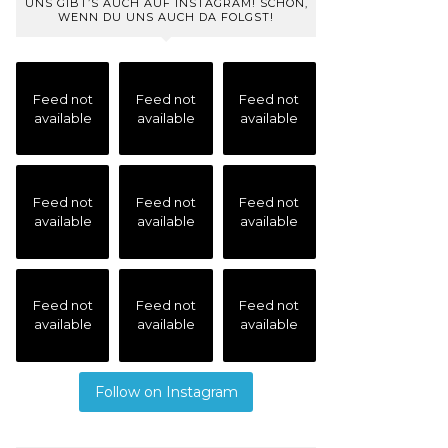
UNS GIBT’S AUCH AUF INSTAGRAM! SCHÖN,
WENN DU UNS AUCH DA FOLGST!
Feed not
Feed not
Feed not
available
available
available
Feed not
Feed not
Feed not
available
available
available
Feed not
Feed not
Feed not
available
available
available
Follow on Instagram