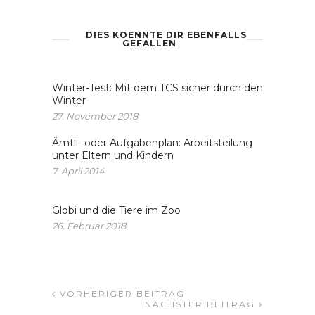
DIES KOENNTE DIR EBENFALLS
GEFALLEN
Winter-Test: Mit dem TCS sicher durch den
Winter
27. November 2018
Ämtli- oder Aufgabenplan: Arbeitsteilung
unter Eltern und Kindern
7. April 2014
Globi und die Tiere im Zoo
26. Februar 2018
VORHERIGER BEITRAG
NÄCHSTER BEITRAG