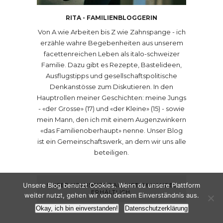
RITA - FAMILIENBLOGGERIN
Von A wie Arbeiten bis Z wie Zahnspange - ich
erzähle wahre Begebenheiten aus unserem
facettenreichen Leben als italo-schweizer
Familie. Dazu gibt es Rezepte, Bastelideen,
Ausflugstipps und gesellschaftspolitische
Denkanstösse zum Diskutieren. In den
Hauptrollen meiner Geschichten: meine Jungs
- «der Grosse» (17) und «der Kleine» (15) - sowie
mein Mann, den ich mit einem Augenzwinkern
«das Familienoberhaupt» nenne. Unser Blog
ist ein Gemeinschaftswerk, an dem wir uns alle
beteiligen.
Unsere Blog benutzt Cookies. Wenn du unsere Plattform
UNSER KOLUMNENBAND IST IM HANDEL
ERHÄLTLICH.
weiter nutzt, gehen wir von deinem Einverständnis aus.
Okay, ich bin einverstanden!
Datenschutzerklärung