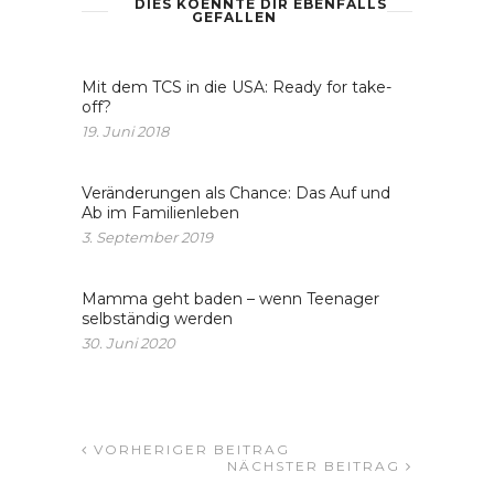
DIES KOENNTE DIR EBENFALLS
GEFALLEN
Mit dem TCS in die USA: Ready for take-
off?
19. Juni 2018
Veränderungen als Chance: Das Auf und
Ab im Familienleben
3. September 2019
Mamma geht baden – wenn Teenager
selbständig werden
30. Juni 2020
VORHERIGER BEITRAG
NÄCHSTER BEITRAG