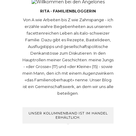
RITA - FAMILIENBLOGGERIN
Von A wie Arbeiten bis Z wie Zahnspange - ich
erzähle wahre Begebenheiten aus unserem
facettenreichen Leben als italo-schweizer
Familie. Dazu gibt es Rezepte, Bastelideen,
Ausflugstipps und gesellschaftspolitische
Denkanstösse zum Diskutieren. In den
Hauptrollen meiner Geschichten: meine Jungs
- «der Grosse» (17) und «der Kleine» (15) - sowie
mein Mann, den ich mit einem Augenzwinkern
«das Familienoberhaupt» nenne. Unser Blog
ist ein Gemeinschaftswerk, an dem wir uns alle
beteiligen.
UNSER KOLUMNENBAND IST IM HANDEL
ERHÄLTLICH.