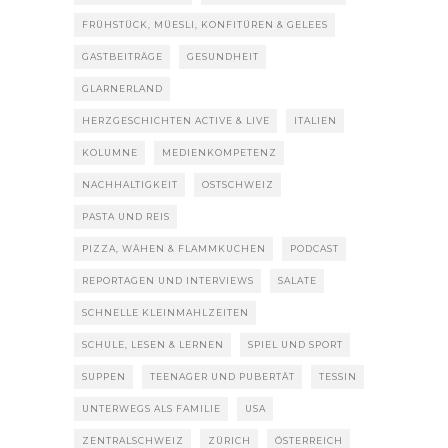
FRÜHSTÜCK, MÜESLI, KONFITÜREN & GELEES
GASTBEITRÄGE
GESUNDHEIT
GLARNERLAND
HERZGESCHICHTEN ACTIVE & LIVE
ITALIEN
KOLUMNE
MEDIENKOMPETENZ
NACHHALTIGKEIT
OSTSCHWEIZ
PASTA UND REIS
PIZZA, WÄHEN & FLAMMKUCHEN
PODCAST
REPORTAGEN UND INTERVIEWS
SALATE
SCHNELLE KLEINMAHLZEITEN
SCHULE, LESEN & LERNEN
SPIEL UND SPORT
SUPPEN
TEENAGER UND PUBERTÄT
TESSIN
UNTERWEGS ALS FAMILIE
USA
ZENTRALSCHWEIZ
ZÜRICH
ÖSTERREICH