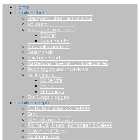
Home
Familienleben
Herzgeschichten active & live
Kolumne
Schule, lesen & lernen
Bücher
Experimente
Medienkompetenz
Gesundheit
Spiel und Sport
Basteln, handwerken und dekorieren
Reportagen und Interviews
Gastbeiträge
Dolce Vita
Doula
Elterntipps
Die Jungs bloggen
Familienrezepte
Aufläufe, Gratins & One-Pots
Brot
Desserts und Süsses
Frühstück, Müesli, Konfitüren & Gelees
Fleisch und Grillgut
Pasta und Reis