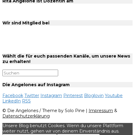
Rita Angelone ist Dozentin am
Wir sind Mitglied bei
Wählt die für euch passenden Kanäle, um unsere News
zu erhalten!
Die Angelones auf Instagram
Facebook
Twitter
Instagram
Pinterest
Bloglovin
Youtube
LinkedIn
RSS
© Die Angelones / Theme by Solo Pine |
Impressum
&
Datenschutzerklärung
Unsere Blog benutzt Cookies. Wenn du unsere Plattform
weiter nutzt, gehen wir von deinem Einverständnis aus.