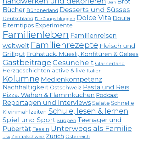
handwerken und dekorieren
Brot
Bern
Desserts und Süsses
Bücher
Bündnerland
Dolce Vita
Doula
Deutschland
Die Jungs bloggen
Elterntipps
Experimente
Familienleben
Familienreisen
Familienrezepte
weltweit
Fleisch und
Grillgut
Frühstück, Müesli, Konfitüren & Gelees
Gastbeiträge
Gesundheit
Glarnerland
Herzgeschichten active & live
Italien
Kolumne
Medienkompetenz
Nachhaltigkeit
Pasta und Reis
Ostschweiz
Pizza, Wähen & Flammkuchen
Podcast
Reportagen und Interviews
Salate
Schnelle
Schule, lesen & lernen
Kleinmahlzeiten
Spiel und Sport
Teenager und
Suppen
Unterwegs als Familie
Pubertät
Tessin
Zürich
Zentralschweiz
Österreich
USA