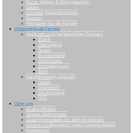
Pizza, Wähen & Flammkuchen
Salate
Schnelle Kleinmahlzeiten
Suppen
Menüplan für die Familie
Unterwegs als Familie
Ausflüge und Familienferien Schweiz
Zürich
Glarnerland
Tessin
Bündnerland
Ostschweiz
Zentralschweiz
Bern
Familienreisen weltweit
Italien
Österreich
Deutschland
USA
Über uns
In den Medien
Unsere Referenzen
Zusammenarbeit mit den Angelones
Unsere Co-Bloggerin Sarah Coppola-Weber
Impressum