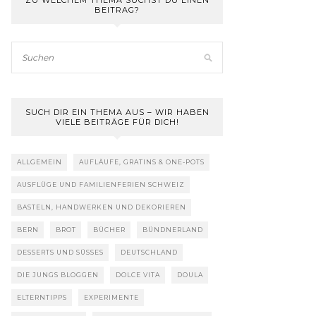
ZU WELCHEM THEMA SUCHST DU EINEN
BEITRAG?
SUCH DIR EIN THEMA AUS – WIR HABEN
VIELE BEITRÄGE FÜR DICH!
ALLGEMEIN
AUFLÄUFE, GRATINS & ONE-POTS
AUSFLÜGE UND FAMILIENFERIEN SCHWEIZ
BASTELN, HANDWERKEN UND DEKORIEREN
BERN
BROT
BÜCHER
BÜNDNERLAND
DESSERTS UND SÜSSES
DEUTSCHLAND
DIE JUNGS BLOGGEN
DOLCE VITA
DOULA
ELTERNTIPPS
EXPERIMENTE