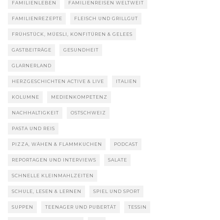
FAMILIENLEBEN
FAMILIENREISEN WELTWEIT
FAMILIENREZEPTE
FLEISCH UND GRILLGUT
FRÜHSTÜCK, MÜESLI, KONFITÜREN & GELEES
GASTBEITRÄGE
GESUNDHEIT
GLARNERLAND
HERZGESCHICHTEN ACTIVE & LIVE
ITALIEN
KOLUMNE
MEDIENKOMPETENZ
NACHHALTIGKEIT
OSTSCHWEIZ
PASTA UND REIS
PIZZA, WÄHEN & FLAMMKUCHEN
PODCAST
REPORTAGEN UND INTERVIEWS
SALATE
SCHNELLE KLEINMAHLZEITEN
SCHULE, LESEN & LERNEN
SPIEL UND SPORT
SUPPEN
TEENAGER UND PUBERTÄT
TESSIN