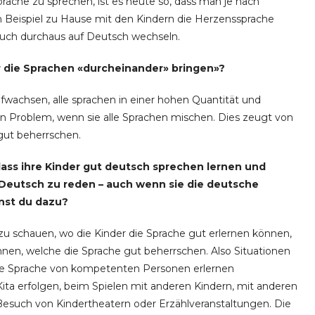
rache zu sprechen, ist es heute so, dass man je nach
 Beispiel zu Hause mit den Kindern die Herzenssprache
auch durchaus auf Deutsch wechseln.
er die Sprachen «durcheinander» bringen»?
fwachsen, alle sprachen in einer hohen Quantität und
kein Problem, wenn sie alle Sprachen mischen. Dies zeugt von
 gut beherrschen.
ass ihre Kinder gut deutsch sprechen lernen und
 Deutsch zu reden – auch wenn sie die deutsche
nst du dazu?
zu schauen, wo die Kinder die Sprache gut erlernen können,
en, welche die Sprache gut beherrschen. Also Situationen
sche Sprache von kompetenten Personen erlernen
 Kita erfolgen, beim Spielen mit anderen Kindern, mit anderen
Besuch von Kindertheatern oder Erzählveranstaltungen. Die