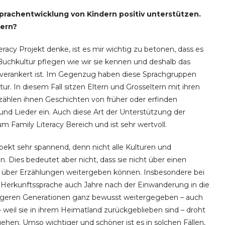
Sprachentwicklung von Kindern positiv unterstützen.
hern?
racy Projekt denke, ist es mir wichtig zu betonen, dass es
Buchkultur pflegen wie wir sie kennen und deshalb das
verankert ist. Im Gegenzug haben diese Sprachgruppen
r. In diesem Fall sitzen Eltern und Grosseltern mit ihren
hlen ihnen Geschichten von früher oder erfinden
d Lieder ein. Auch diese Art der Unterstützung der
m Family Literacy Bereich und ist sehr wertvoll.
spekt sehr spannend, denn nicht alle Kulturen und
 Dies bedeutet aber nicht, dass sie nicht über einen
e über Erzählungen weitergeben können. Insbesondere bei
ie Herkunftssprache auch Jahre nach der Einwanderung in die
üngeren Generationen ganz bewusst weitergegeben – auch
 – weil sie in ihrem Heimatland zurückgeblieben sind – droht
gehen. Umso wichtiger und schöner ist es in solchen Fällen,