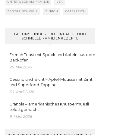
UNTERWEGS ALS FAMILIE
USA
ZENTRALSCHWEIZ
ZÜRICH
ÖSTERREICH
BEI UNS FINDEST DU EINFACHE UND
SCHNELLE FAMILIENREZEPTE
French Toast mit Speck und Äpfeln aus dem
Backofen
26. Mai 2026
Gesund und leicht – Apfel-Mousse mit Zimt
und Superfood-Topping
30. April 2026
Granola – amerikanisches Knuspermüesli
selbstgemacht
9. März 2026