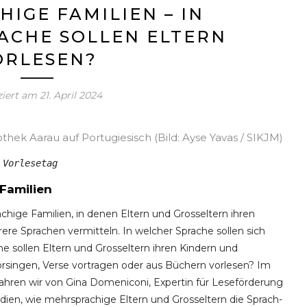
IGE FAMILIEN – IN
ACHE SOLLEN ELTERN
ORLESEN?
ziert am
21. April 2024
othek Aarau auf Portugiesisch (Bild: Ayse Yavas / SIKJM)
 Vorlesetag
Familien
hige Familien, in denen Eltern und Grosseltern ihren
re Sprachen vermitteln. In welcher Sprache sollen sich
he sollen Eltern und Grosseltern ihren Kindern und
orsingen, Verse vortragen oder aus Büchern vorlesen? Im
ahren wir von Gina Domeniconi, Expertin für Leseförderung
ien, wie mehrsprachige Eltern und Grosseltern die Sprach-