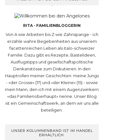
RITA - FAMILIENBLOGGERIN
Von A wie Arbeiten bis Z wie Zahnspange - ich
erzähle wahre Begebenheiten aus unserem
facettenreichen Leben als italo-schweizer
Familie. Dazu gibt es Rezepte, Bastelideen,
Ausflugstipps und gesellschaftspolitische
Denkanstösse zum Diskutieren. In den
Hauptrollen meiner Geschichten: meine Jungs
- «der Grosse» (17) und «der Kleine» (15) - sowie
mein Mann, den ich mit einem Augenzwinkern
«das Familienoberhaupt» nenne. Unser Blog
ist ein Gemeinschaftswerk, an dem wir uns alle
beteiligen.
UNSER KOLUMNENBAND IST IM HANDEL
ERHÄLTLICH.