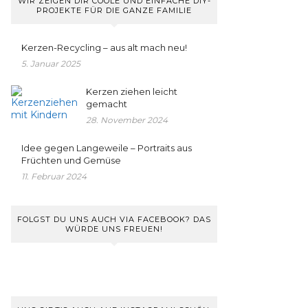
WIR ZEIGEN DIR COOLE UND EINFACHE DIY-
PROJEKTE FÜR DIE GANZE FAMILIE
Kerzen-Recycling – aus alt mach neu!
5. Januar 2025
Kerzen ziehen leicht
gemacht
28. November 2024
Idee gegen Langeweile – Portraits aus
Früchten und Gemüse
11. Februar 2024
FOLGST DU UNS AUCH VIA FACEBOOK? DAS
WÜRDE UNS FREUEN!