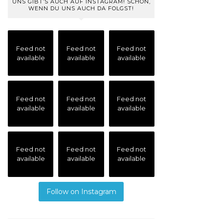
UNS GIBT’S AUCH AUF INSTAGRAM! SCHÖN,
WENN DU UNS AUCH DA FOLGST!
Feed not
Feed not
Feed not
available
available
available
Feed not
Feed not
Feed not
available
available
available
Feed not
Feed not
Feed not
available
available
available
Follow on Instagram