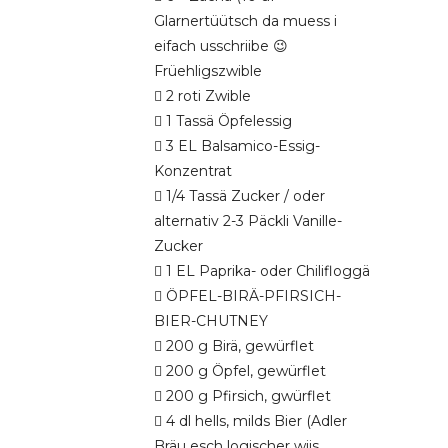
Glarnertüütsch da muess i
eifach usschriibe 😉
Früehligszwible
 2 roti Zwible
 1 Tassä Öpfelessig
 3 EL Balsamico-Essig-
Konzentrat
 1/4 Tassä Zucker / oder
alternativ 2-3 Päckli Vanille-
Zucker
 1 EL Paprika- oder Chilifloggä
 ÖPFEL-BIRÄ-PFIRSICH-
BIER-CHUTNEY
 200 g Birä, gewürflet
 200 g Öpfel, gewürflet
 200 g Pfirsich, gwürflet
 4 dl hells, milds Bier (Adler
Bräu esch logischer wiis