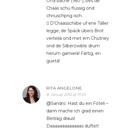
Offä bache (180°), bes de
Chääs schü flüssig ond
chnuschprig isch.
 D’Chäässchiibe uf ene Täller
legge, de Späck übers Brot
verteilä ond met em Chutney
ond de Silberzwible drum
herum garnierä! Färtig, en
guetä!
RITA ANGELONE
8. Januar 2012 at 17:24
@Sandro: Hast du ein Föteli –
dann mache ich grad einen
Beitrag draus!
Daaaaaaaaaaaaas duftet!