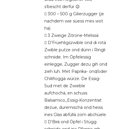
s’bescht derfür 😉
 300 – 500 g Gilierzugger (je
nachdem wie süess mes wot
ha)
 3 Zweige Zitrone-Melissä
 D’Früehligszwible ond di rotä
Zwible putze ond dünn i Ringli
schniide. Im Öpfelessig
einlegge, Zugger dezu gih ond
zieh luh. Met Paprika- ond/oder
Chilifloggä würze. De Essig-
Sud met de Zwieble
aufchochä, en schuss
Balsamico_Essig-Konzentrat
dezue, duremischä ond heiss
ines Glas abfüllä zom abchüele.
 D‘Birä ond Öpfel i Stügg