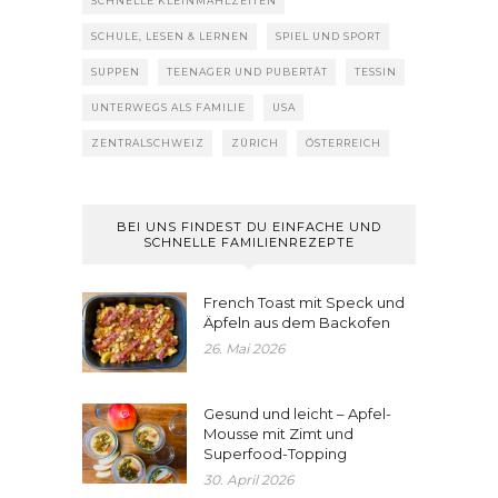
SCHNELLE KLEINMAHLZEITEN
SCHULE, LESEN & LERNEN
SPIEL UND SPORT
SUPPEN
TEENAGER UND PUBERTÄT
TESSIN
UNTERWEGS ALS FAMILIE
USA
ZENTRALSCHWEIZ
ZÜRICH
ÖSTERREICH
BEI UNS FINDEST DU EINFACHE UND
SCHNELLE FAMILIENREZEPTE
French Toast mit Speck und
Äpfeln aus dem Backofen
26. Mai 2026
Gesund und leicht – Apfel-
Mousse mit Zimt und
Superfood-Topping
30. April 2026