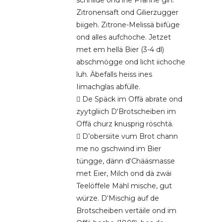
schniide ond ine Pfanne gih.
Zitronensaft ond Gilierzugger
biigeh. Zitrone-Melissä biifüge
ond alles aufchoche. Jetzet
met em hellä Bier (3-4 dl)
abschmögge ond licht iichoche
luh. Äbefalls heiss ines
Iimachglas abfülle.
 De Späck im Offä abrate ond
zyytgliich D‘Brotscheiben im
Offä churz knusprig röschtä.
 D’obersiite vum Brot chann
me no gschwind im Bier
tüngge, dänn d‘Chääsmasse
met Eier, Milch ond dä zwäi
Teelöffele Mähl mische, gut
würze. D‘Mischig auf de
Brotscheiben vertäile ond im