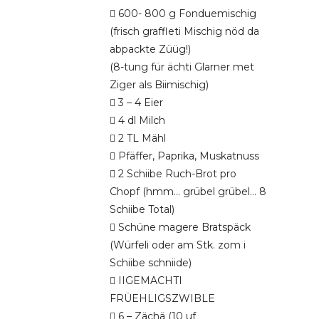
 600- 800 g Fonduemischig
(frisch graffleti Mischig nöd da
abpackte Züüg!)
(8-tung für ächti Glarner met
Ziger als Biimischig)
 3 – 4 Eier
 4 dl Milch
 2 TL Mähl
 Pfäffer, Paprika, Muskatnuss
 2 Schiibe Ruch-Brot pro
Chopf (hmm… grübel grübel… 8
Schiibe Total)
 Schüne magere Bratspäck
(Würfeli oder am Stk. zom i
Schiibe schniide)
 IIGEMACHTI
FRÜEHLIGSZWIBLE
 6 – Zächä (10 uf