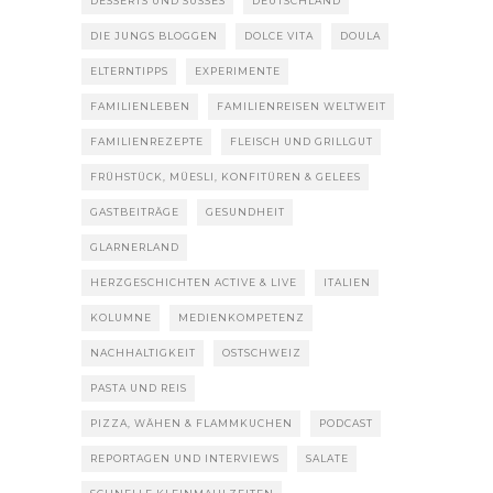
DESSERTS UND SÜSSES
DEUTSCHLAND
DIE JUNGS BLOGGEN
DOLCE VITA
DOULA
ELTERNTIPPS
EXPERIMENTE
FAMILIENLEBEN
FAMILIENREISEN WELTWEIT
FAMILIENREZEPTE
FLEISCH UND GRILLGUT
FRÜHSTÜCK, MÜESLI, KONFITÜREN & GELEES
GASTBEITRÄGE
GESUNDHEIT
GLARNERLAND
HERZGESCHICHTEN ACTIVE & LIVE
ITALIEN
KOLUMNE
MEDIENKOMPETENZ
NACHHALTIGKEIT
OSTSCHWEIZ
PASTA UND REIS
PIZZA, WÄHEN & FLAMMKUCHEN
PODCAST
REPORTAGEN UND INTERVIEWS
SALATE