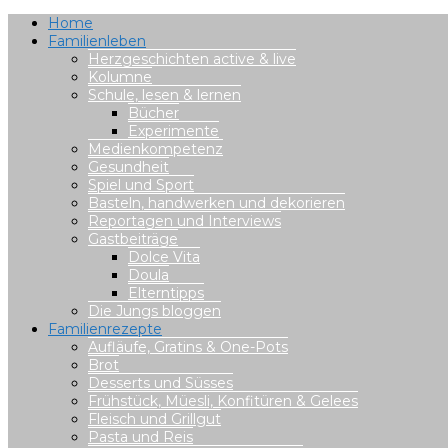
Home
Familienleben
Herzgeschichten active & live
Kolumne
Schule, lesen & lernen
Bücher
Experimente
Medienkompetenz
Gesundheit
Spiel und Sport
Basteln, handwerken und dekorieren
Reportagen und Interviews
Gastbeiträge
Dolce Vita
Doula
Elterntipps
Die Jungs bloggen
Familienrezepte
Aufläufe, Gratins & One-Pots
Brot
Desserts und Süsses
Frühstück, Müesli, Konfitüren & Gelees
Fleisch und Grillgut
Pasta und Reis