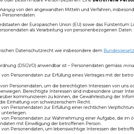
hängig
von den angewandten Mitteln und Verfahren, insbesond
n Personendaten.
iedstaaten der Europäischen Union (EU) sowie das Fürstentum L
ersonendaten als Verarbeitung von personenbezogenen Daten.
rischen Datenschutzrecht wie insbesondere dem
Bundesgesetz
erordnung (DSGVO) anwendbar ist – Personendaten gemäss
mind
g von Personendaten zur Erfüllung eines Vertrages mit der betr
tung von Personendaten, um die berechtigten Interessen von uns o
rwiegen. Berechtigte Interessen sind insbesondere unser Intere
darüber kommunizieren zu können, die Gewährleistung der Informa
die Einhaltung von schweizerischem Recht.
tung von Personendaten zur Erfüllung einer rechtlichen Verpflich
 unterliegen.
tung von Personendaten zur Wahrnehmung einer Aufgabe, die im öff
nendaten mit Einwilligung der betroffenen Person.
tung von Personendaten, um lebenswichtige Interessen der betro