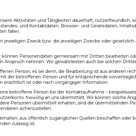
nsere Aktivitäten und Tätigkeiten dauerhaft, nutzerfreundlich, 
standes- und Kontaktdaten, Browser- und Gerätedaten, Inhalt
en fallen.
den jeweiligen Zweck bzw. die jeweiligen Zwecke oder gesetzlich
r können Personendaten gemeinsam mit Dritten bearbeiten oder 
r in Anspruch nehmen. Wir gewährleisten auch bei solchen Dritt
fenen Person, es sei denn, die Bearbeitung ist aus anderen rec
ges mit der betroffenen Person und für entsprechende vorvertr
ersichtlich ist oder nach vorgängiger Information.
ne betroffene Person bei der Kontaktaufnahme – beispielsweise 
 Nutzerkonto
freiwillig
an uns übermittelt. Wir können solche Ang
ndere Personen übermittelt erhalten, sind die übermittelnden 
endaten sicherzustellen.
rhalten, aus öffentlich zugänglichen Quellen beschaffen oder b
den zulässig ist.