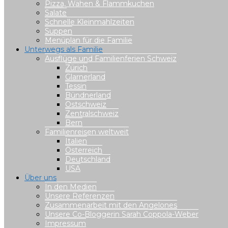
Pizza, Wähen & Flammkuchen
Salate
Schnelle Kleinmahlzeiten
Suppen
Menüplan für die Familie
Unterwegs als Familie
Ausflüge und Familienferien Schweiz
Zürich
Glarnerland
Tessin
Bündnerland
Ostschweiz
Zentralschweiz
Bern
Familienreisen weltweit
Italien
Österreich
Deutschland
USA
Über uns
In den Medien
Unsere Referenzen
Zusammenarbeit mit den Angelones
Unsere Co-Bloggerin Sarah Coppola-Weber
Impressum