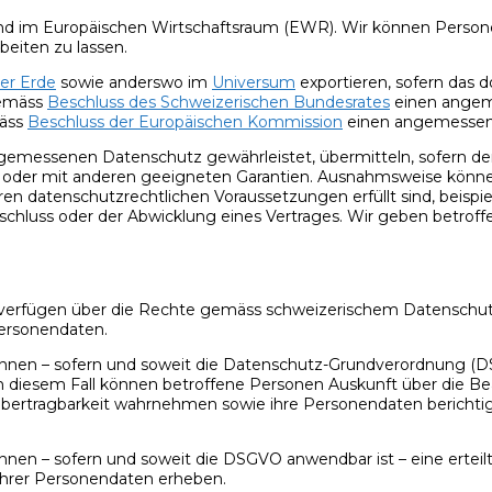
nd im Europäischen Wirtschaftsraum (EWR). Wir können Persone
beiten zu lassen.
der Erde
sowie anderswo im
Universum
exportieren, sofern das 
emäss
Beschluss des Schweizerischen Bundesrates
einen angeme
mäss
Beschluss der Europäischen Kommission
einen angemessene
emessenen Datenschutz gewährleistet, übermitteln, sofern der
n oder mit anderen geeigneten Garantien. Ausnahmsweise kön
 datenschutzrechtlichen Voraussetzungen erfüllt sind, beispiel
uss oder der Abwicklung eines Vertrages. Wir geben betroffen
, verfügen über die Rechte gemäss schweizerischem Datenschut
Personendaten.
nnen – sofern und soweit die Datenschutz-Grundverordnung (DS
In diesem Fall können betroffene Personen Auskunft über die B
übertragbarkeit wahrnehmen sowie ihre Personendaten berichtig
en – sofern und soweit die DSGVO anwendbar ist – eine erteilte
ihrer Personendaten erheben.