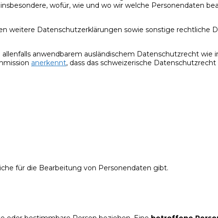
 insbesondere, wofür, wie und wo wir welche Personendaten bea
önnen weitere Datenschutzerklärungen sowie sonstige rechtlic
 allenfalls anwendbarem ausländischem Datenschutzrecht wie i
mmission
anerkennt
, dass das schweizerische Datenschutzrech
liche für die Bearbeitung von Personendaten gibt.
te oder bestimmbare Person beziehen. Eine
betroffene Perso