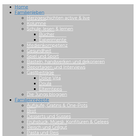
Home
Familienleben
Herzgeschichten active & live
Kolumne
Schule, lesen & lernen
Bücher
Experimente
Medienkompetenz
Gesundheit
Spiel und Sport
Basteln, handwerken und dekorieren
Reportagen und Interviews
Gastbeiträge
Dolce Vita
Doula
Elterntipps
Die Jungs bloggen
Familienrezepte
Aufläufe, Gratins & One-Pots
Brot
Desserts und Süsses
Frühstück, Müesli, Konfitüren & Gelees
Fleisch und Grillgut
Pasta und Reis