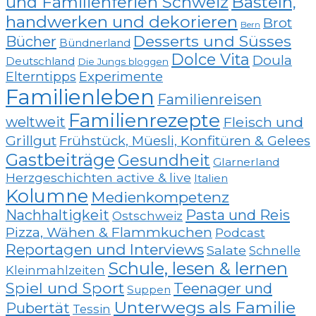
und Familienferien Schweiz
Basteln,
handwerken und dekorieren
Brot
Bern
Desserts und Süsses
Bücher
Bündnerland
Dolce Vita
Doula
Deutschland
Die Jungs bloggen
Elterntipps
Experimente
Familienleben
Familienreisen
Familienrezepte
weltweit
Fleisch und
Grillgut
Frühstück, Müesli, Konfitüren & Gelees
Gastbeiträge
Gesundheit
Glarnerland
Herzgeschichten active & live
Italien
Kolumne
Medienkompetenz
Nachhaltigkeit
Pasta und Reis
Ostschweiz
Pizza, Wähen & Flammkuchen
Podcast
Reportagen und Interviews
Salate
Schnelle
Schule, lesen & lernen
Kleinmahlzeiten
Spiel und Sport
Teenager und
Suppen
Unterwegs als Familie
Pubertät
Tessin