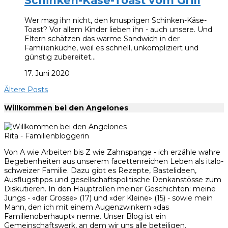
Schinken-Käse-Toast vom Grill
Wer mag ihn nicht, den knusprigen Schinken-Käse-
Toast? Vor allem Kinder lieben ihn - auch unsere. Und
Eltern schätzen das warme Sandwich in der
Familienküche, weil es schnell, unkompliziert und
günstig zubereitet…
17. Juni 2020
Ältere Posts
Willkommen bei den Angelones
Rita - Familienbloggerin
Von A wie Arbeiten bis Z wie Zahnspange - ich erzähle wahre
Begebenheiten aus unserem facettenreichen Leben als italo-
schweizer Familie. Dazu gibt es Rezepte, Bastelideen,
Ausflugstipps und gesellschaftspolitische Denkanstösse zum
Diskutieren. In den Hauptrollen meiner Geschichten: meine
Jungs - «der Grosse» (17) und «der Kleine» (15) - sowie mein
Mann, den ich mit einem Augenzwinkern «das
Familienoberhaupt» nenne. Unser Blog ist ein
Gemeinschaftswerk, an dem wir uns alle beteiligen.