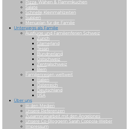
Pizza, Wähen & Flammkuchen
Salate
Schnelle Kleinmahlzeiten
Suppen
Menüplan für die Familie
Unterwegs als Familie
Ausflüge und Familienferien Schweiz
Zürich
Glarnerland
Tessin
Bündnerland
Ostschweiz
Zentralschweiz
Bern
Familienreisen weltweit
Italien
Österreich
Deutschland
USA
Über uns
In den Medien
Unsere Referenzen
Zusammenarbeit mit den Angelones
Unsere Co-Bloggerin Sarah Coppola-Weber
Impressum