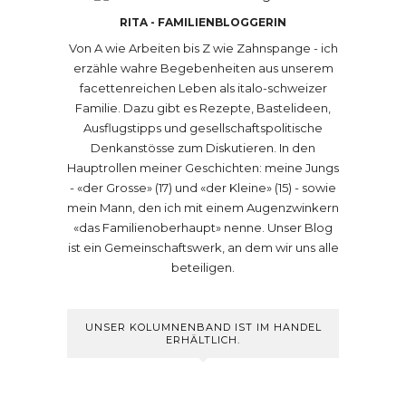
RITA - FAMILIENBLOGGERIN
Von A wie Arbeiten bis Z wie Zahnspange - ich
erzähle wahre Begebenheiten aus unserem
facettenreichen Leben als italo-schweizer
Familie. Dazu gibt es Rezepte, Bastelideen,
Ausflugstipps und gesellschaftspolitische
Denkanstösse zum Diskutieren. In den
Hauptrollen meiner Geschichten: meine Jungs
- «der Grosse» (17) und «der Kleine» (15) - sowie
mein Mann, den ich mit einem Augenzwinkern
«das Familienoberhaupt» nenne. Unser Blog
ist ein Gemeinschaftswerk, an dem wir uns alle
beteiligen.
UNSER KOLUMNENBAND IST IM HANDEL
ERHÄLTLICH.