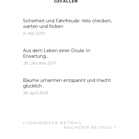
GEFALLEN
Sicherheit und Fahrfreude: Velo checken,
warten und flicken
6. Mai 2019
Aus dem Leben einer Doula: In
Erwartung…
26. Oktober 2017
Bäume umarmen entspannt und macht
glücklich
18. April 2018
VORHERIGER BEITRAG
NÄCHSTER BEITRAG