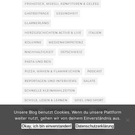
FRÜHSTÜCK, MÜESLI, KONFITÜREN & GELEES
GASTBEITRÄGE
GESUNDHEIT
GLARNERLAND
HERZGESCHICHTEN ACTIVE & LIVE
ITALIEN
KOLUMNE
MEDIENKOMPETENZ
NACHHALTIGKEIT
OSTSCHWEIZ
PASTA UND REIS
PIZZA, WÄHEN & FLAMMKUCHEN
PODCAST
REPORTAGEN UND INTERVIEWS
SALATE
SCHNELLE KLEINMAHLZEITEN
SCHULE, LESEN & LERNEN
SPIEL UND SPORT
SUPPEN
TEENAGER UND PUBERTÄT
TESSIN
Unsere Blog benutzt Cookies. Wenn du unsere Plattform
weiter nutzt, gehen wir von deinem Einverständnis aus.
UNTERWEGS ALS FAMILIE
USA
Okay, ich bin einverstanden!
Datenschutzerklärung
ZENTRALSCHWEIZ
ZÜRICH
ÖSTERREICH