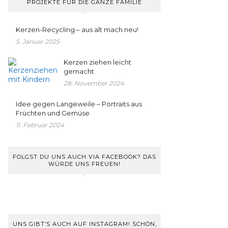
PROJEKTE FÜR DIE GANZE FAMILIE
Kerzen-Recycling – aus alt mach neu!
5. Januar 2025
Kerzen ziehen leicht
gemacht
28. November 2024
Idee gegen Langeweile – Portraits aus
Früchten und Gemüse
11. Februar 2024
FOLGST DU UNS AUCH VIA FACEBOOK? DAS
WÜRDE UNS FREUEN!
UNS GIBT’S AUCH AUF INSTAGRAM! SCHÖN,