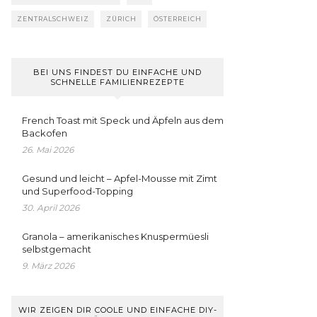
ZENTRALSCHWEIZ
ZÜRICH
ÖSTERREICH
BEI UNS FINDEST DU EINFACHE UND
SCHNELLE FAMILIENREZEPTE
French Toast mit Speck und Äpfeln aus dem
Backofen
26. Mai 2026
Gesund und leicht – Apfel-Mousse mit Zimt
und Superfood-Topping
30. April 2026
Granola – amerikanisches Knuspermüesli
selbstgemacht
9. März 2026
WIR ZEIGEN DIR COOLE UND EINFACHE DIY-