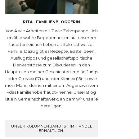
RITA - FAMILIENBLOGGERIN
Von A wie Arbeiten bis Z wie Zahnspange - ich
erzähle wahre Begebenheiten aus unserem
facettenreichen Leben als italo-schweizer
Familie. Dazu gibt es Rezepte, Bastelideen,
Ausflugstipps und gesellschaftspolitische
Denkanstösse zum Diskutieren. In den
Hauptrollen meiner Geschichten: meine Jungs
- «der Grosse» (17) und «der Kleine» (15) - sowie
mein Mann, den ich mit einem Augenzwinkern
«das Familienoberhaupt» nenne. Unser Blog
ist ein Gemeinschaftswerk, an dem wir uns alle
beteiligen.
UNSER KOLUMNENBAND IST IM HANDEL
ERHÄLTLICH.