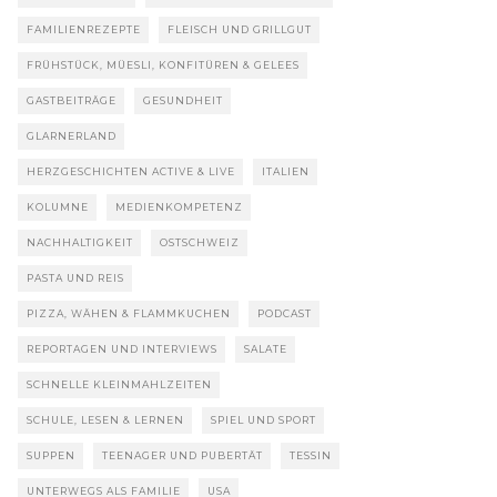
FAMILIENREZEPTE
FLEISCH UND GRILLGUT
FRÜHSTÜCK, MÜESLI, KONFITÜREN & GELEES
GASTBEITRÄGE
GESUNDHEIT
GLARNERLAND
HERZGESCHICHTEN ACTIVE & LIVE
ITALIEN
KOLUMNE
MEDIENKOMPETENZ
NACHHALTIGKEIT
OSTSCHWEIZ
PASTA UND REIS
PIZZA, WÄHEN & FLAMMKUCHEN
PODCAST
REPORTAGEN UND INTERVIEWS
SALATE
SCHNELLE KLEINMAHLZEITEN
SCHULE, LESEN & LERNEN
SPIEL UND SPORT
SUPPEN
TEENAGER UND PUBERTÄT
TESSIN
UNTERWEGS ALS FAMILIE
USA