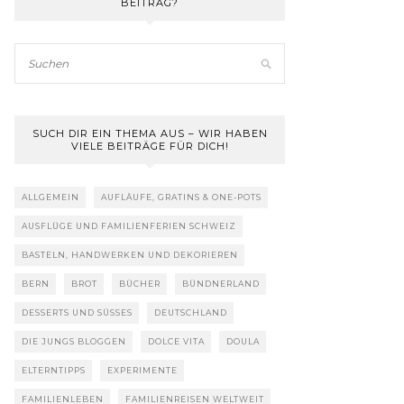
BEITRAG?
SUCH DIR EIN THEMA AUS – WIR HABEN
VIELE BEITRÄGE FÜR DICH!
ALLGEMEIN
AUFLÄUFE, GRATINS & ONE-POTS
AUSFLÜGE UND FAMILIENFERIEN SCHWEIZ
BASTELN, HANDWERKEN UND DEKORIEREN
BERN
BROT
BÜCHER
BÜNDNERLAND
DESSERTS UND SÜSSES
DEUTSCHLAND
DIE JUNGS BLOGGEN
DOLCE VITA
DOULA
ELTERNTIPPS
EXPERIMENTE
FAMILIENLEBEN
FAMILIENREISEN WELTWEIT