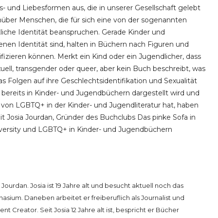
ns- und Liebesformen aus, die in unserer Gesellschaft gelebt
über Menschen, die für sich eine von der sogenannten
iche Identität beanspruchen. Gerade Kinder und
genen Identität sind, halten in Büchern nach Figuren und
ifizieren können. Merkt ein Kind oder ein Jugendlicher, dass
sexuell, transgender oder queer, aber kein Buch beschreibt, was
s Folgen auf ihre Geschlechtsidentifikation und Sexualität
t bereits in Kinder- und Jugendbüchern dargestellt wird und
von LGBTQ+ in der Kinder- und Jugendliteratur hat, haben
 Josia Jourdan, Gründer des Buchclubs Das pinke Sofa in
rsity und LGBTQ+ in Kinder- und Jugendbüchern
 Jourdan. Josia ist 19 Jahre alt und besucht aktuell noch das
asium. Daneben arbeitet er freiberuflich als Journalist und
nt Creator. Seit Josia 12 Jahre alt ist, bespricht er Bücher