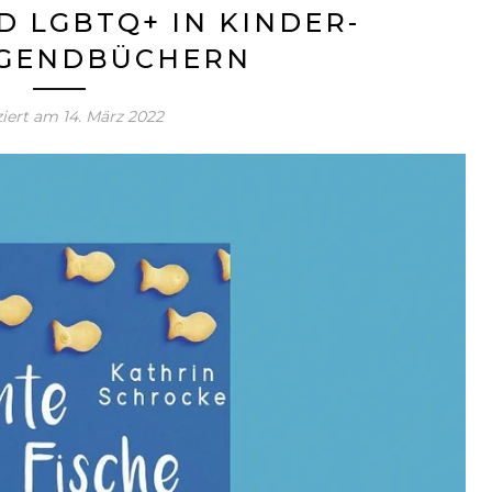
D LGBTQ+ IN KINDER-
UGENDBÜCHERN
ziert am
14. März 2022