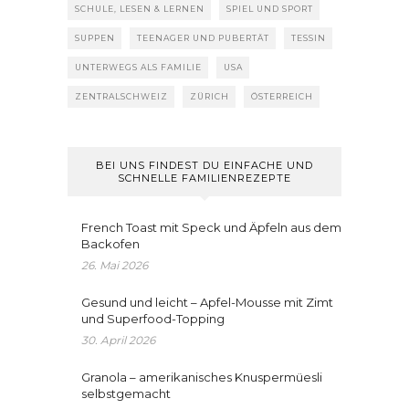
SCHULE, LESEN & LERNEN
SPIEL UND SPORT
SUPPEN
TEENAGER UND PUBERTÄT
TESSIN
UNTERWEGS ALS FAMILIE
USA
ZENTRALSCHWEIZ
ZÜRICH
ÖSTERREICH
BEI UNS FINDEST DU EINFACHE UND
SCHNELLE FAMILIENREZEPTE
French Toast mit Speck und Äpfeln aus dem
Backofen
26. Mai 2026
Gesund und leicht – Apfel-Mousse mit Zimt
und Superfood-Topping
30. April 2026
Granola – amerikanisches Knuspermüesli
selbstgemacht