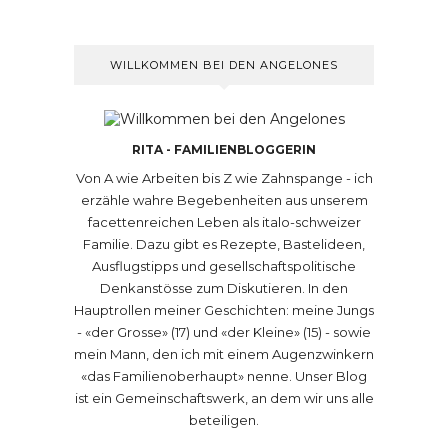
WILLKOMMEN BEI DEN ANGELONES
RITA - FAMILIENBLOGGERIN
Von A wie Arbeiten bis Z wie Zahnspange - ich
erzähle wahre Begebenheiten aus unserem
facettenreichen Leben als italo-schweizer
Familie. Dazu gibt es Rezepte, Bastelideen,
Ausflugstipps und gesellschaftspolitische
Denkanstösse zum Diskutieren. In den
Hauptrollen meiner Geschichten: meine Jungs
- «der Grosse» (17) und «der Kleine» (15) - sowie
mein Mann, den ich mit einem Augenzwinkern
«das Familienoberhaupt» nenne. Unser Blog
ist ein Gemeinschaftswerk, an dem wir uns alle
beteiligen.