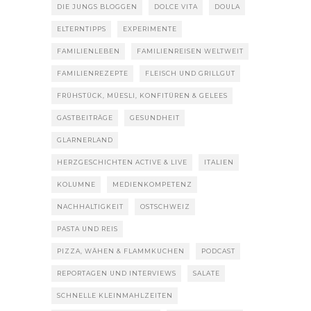
DIE JUNGS BLOGGEN
DOLCE VITA
DOULA
ELTERNTIPPS
EXPERIMENTE
FAMILIENLEBEN
FAMILIENREISEN WELTWEIT
FAMILIENREZEPTE
FLEISCH UND GRILLGUT
FRÜHSTÜCK, MÜESLI, KONFITÜREN & GELEES
GASTBEITRÄGE
GESUNDHEIT
GLARNERLAND
HERZGESCHICHTEN ACTIVE & LIVE
ITALIEN
KOLUMNE
MEDIENKOMPETENZ
NACHHALTIGKEIT
OSTSCHWEIZ
PASTA UND REIS
PIZZA, WÄHEN & FLAMMKUCHEN
PODCAST
REPORTAGEN UND INTERVIEWS
SALATE
SCHNELLE KLEINMAHLZEITEN