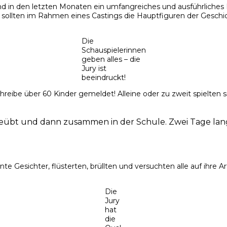
 in den letzten Monaten ein umfangreiches und ausführliches Li
sollten im Rahmen eines Castings die Hauptfiguren der Geschi
Die
Schauspielerinnen
geben alles – die
Jury ist
beeindruckt!
reibe über 60 Kinder gemeldet! Alleine oder zu zweit spielten sie
übt und dann zusammen in der Schule. Zwei Tage lang. W
 Gesichter, flüsterten, brüllten und versuchten alle auf ihre Ar
Die
Jury
hat
die