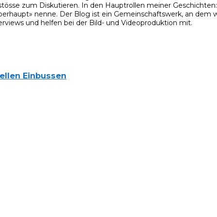
stösse zum Diskutieren. In den Hauptrollen meiner Geschichten: m
rhaupt» nenne. Der Blog ist ein Gemeinschaftswerk, an dem wir
rviews und helfen bei der Bild- und Videoproduktion mit.
iellen Einbussen