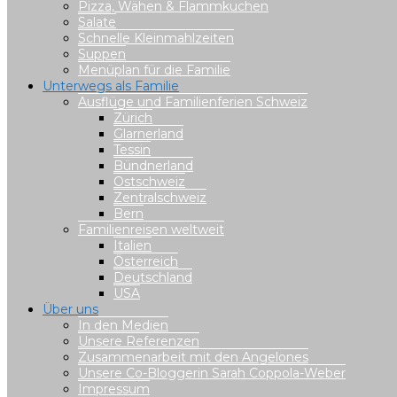
Pizza, Wähen & Flammkuchen
Salate
Schnelle Kleinmahlzeiten
Suppen
Menüplan für die Familie
Unterwegs als Familie
Ausflüge und Familienferien Schweiz
Zürich
Glarnerland
Tessin
Bündnerland
Ostschweiz
Zentralschweiz
Bern
Familienreisen weltweit
Italien
Österreich
Deutschland
USA
Über uns
In den Medien
Unsere Referenzen
Zusammenarbeit mit den Angelones
Unsere Co-Bloggerin Sarah Coppola-Weber
Impressum