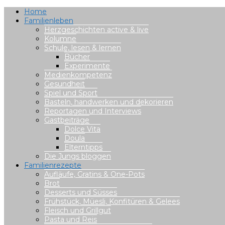
Home
Familienleben
Herzgeschichten active & live
Kolumne
Schule, lesen & lernen
Bücher
Experimente
Medienkompetenz
Gesundheit
Spiel und Sport
Basteln, handwerken und dekorieren
Reportagen und Interviews
Gastbeiträge
Dolce Vita
Doula
Elterntipps
Die Jungs bloggen
Familienrezepte
Aufläufe, Gratins & One-Pots
Brot
Desserts und Süsses
Frühstück, Müesli, Konfitüren & Gelees
Fleisch und Grillgut
Pasta und Reis