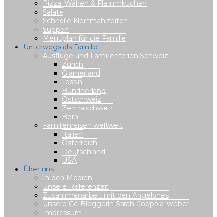
Pizza, Wähen & Flammkuchen
Salate
Schnelle Kleinmahlzeiten
Suppen
Menüplan für die Familie
Unterwegs als Familie
Ausflüge und Familienferien Schweiz
Zürich
Glarnerland
Tessin
Bündnerland
Ostschweiz
Zentralschweiz
Bern
Familienreisen weltweit
Italien
Österreich
Deutschland
USA
Über uns
In den Medien
Unsere Referenzen
Zusammenarbeit mit den Angelones
Unsere Co-Bloggerin Sarah Coppola-Weber
Impressum