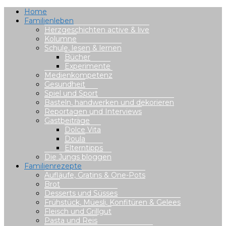
Home
Familienleben
Herzgeschichten active & live
Kolumne
Schule, lesen & lernen
Bücher
Experimente
Medienkompetenz
Gesundheit
Spiel und Sport
Basteln, handwerken und dekorieren
Reportagen und Interviews
Gastbeiträge
Dolce Vita
Doula
Elterntipps
Die Jungs bloggen
Familienrezepte
Aufläufe, Gratins & One-Pots
Brot
Desserts und Süsses
Frühstück, Müesli, Konfitüren & Gelees
Fleisch und Grillgut
Pasta und Reis