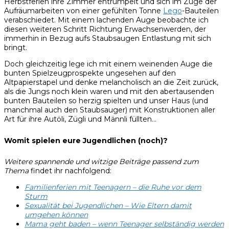
Herbstferien ihre Zimmer entrümpelt und sich im Zuge der
Aufräumarbeiten von einer gefühlten Tonne
Lego
-Bauteilen
verabschiedet. Mit einem lachenden Auge beobachte ich
diesen weiteren Schritt Richtung Erwachsenwerden, der
immerhin in Bezug aufs Staubsaugen Entlastung mit sich
bringt.
Doch gleichzeitig lege ich mit einem weinenden Auge die
bunten Spielzeugprospekte ungesehen auf den
Altpapierstapel und denke melancholisch an die Zeit zurück,
als die Jungs noch klein waren und mit den abertausenden
bunten Bauteilen so herzig spielten und unser Haus (und
manchmal auch den Staubsauger) mit Konstruktionen aller
Art für ihre Autöli, Zügli und Männli füllten…
Womit spielen eure Jugendlichen (noch)?
Weitere spannende und witzige Beiträge passend zum
Thema
findet ihr nachfolgend:
Familienferien mit Teenagern – die Ruhe vor dem
Sturm
Sexualität bei Jugendlichen – Wie Eltern damit
umgehen können
Mama geht baden – wenn Teenager selbständig werden