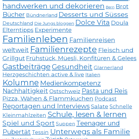
handwerken und dekorieren
Brot
Bern
Desserts und Süsses
Bücher
Bündnerland
Dolce Vita
Doula
Deutschland
Die Jungs bloggen
Elterntipps
Experimente
Familienleben
Familienreisen
Familienrezepte
weltweit
Fleisch und
Grillgut
Frühstück, Müesli, Konfitüren & Gelees
Gastbeiträge
Gesundheit
Glarnerland
Herzgeschichten active & live
Italien
Kolumne
Medienkompetenz
Nachhaltigkeit
Pasta und Reis
Ostschweiz
Pizza, Wähen & Flammkuchen
Podcast
Reportagen und Interviews
Salate
Schnelle
Schule, lesen & lernen
Kleinmahlzeiten
Spiel und Sport
Teenager und
Suppen
Unterwegs als Familie
Pubertät
Tessin