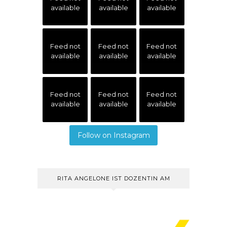
available
available
available
Feed not
Feed not
Feed not
available
available
available
Feed not
Feed not
Feed not
available
available
available
Follow on Instagram
RITA ANGELONE IST DOZENTIN AM