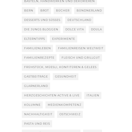
BASTELN, HANDWERKEN UND DEKORIEREN
BERN
BROT
BÜCHER
BÜNDNERLAND
DESSERTS UND SÜSSES
DEUTSCHLAND
DIE JUNGS BLOGGEN
DOLCE VITA
DOULA
ELTERNTIPPS
EXPERIMENTE
FAMILIENLEBEN
FAMILIENREISEN WELTWEIT
FAMILIENREZEPTE
FLEISCH UND GRILLGUT
FRÜHSTÜCK, MÜESLI, KONFITÜREN & GELEES
GASTBEITRÄGE
GESUNDHEIT
GLARNERLAND
HERZGESCHICHTEN ACTIVE & LIVE
ITALIEN
KOLUMNE
MEDIENKOMPETENZ
NACHHALTIGKEIT
OSTSCHWEIZ
PASTA UND REIS