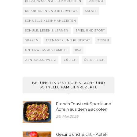
PIZZA, WÄHEN & FLAMMKUCHEN
PODCAST
REPORTAGEN UND INTERVIEWS
SALATE
SCHNELLE KLEINMAHLZEITEN
SCHULE, LESEN & LERNEN
SPIEL UND SPORT
SUPPEN
TEENAGER UND PUBERTÄT
TESSIN
UNTERWEGS ALS FAMILIE
USA
ZENTRALSCHWEIZ
ZÜRICH
ÖSTERREICH
BEI UNS FINDEST DU EINFACHE UND
SCHNELLE FAMILIENREZEPTE
French Toast mit Speck und
Äpfeln aus dem Backofen
26. Mai 2026
Gesund und leicht – Apfel-