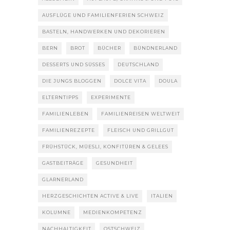
AUSFLÜGE UND FAMILIENFERIEN SCHWEIZ
BASTELN, HANDWERKEN UND DEKORIEREN
BERN
BROT
BÜCHER
BÜNDNERLAND
DESSERTS UND SÜSSES
DEUTSCHLAND
DIE JUNGS BLOGGEN
DOLCE VITA
DOULA
ELTERNTIPPS
EXPERIMENTE
FAMILIENLEBEN
FAMILIENREISEN WELTWEIT
FAMILIENREZEPTE
FLEISCH UND GRILLGUT
FRÜHSTÜCK, MÜESLI, KONFITÜREN & GELEES
GASTBEITRÄGE
GESUNDHEIT
GLARNERLAND
HERZGESCHICHTEN ACTIVE & LIVE
ITALIEN
KOLUMNE
MEDIENKOMPETENZ
NACHHALTIGKEIT
OSTSCHWEIZ