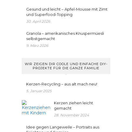
Gesund und leicht – Apfel-Mousse mit Zimt
und Superfood-Topping
30. April 2026
Granola – amerikanisches Knuspermüesli
selbstgemacht
9. März 2026
WIR ZEIGEN DIR COOLE UND EINFACHE DIY-
PROJEKTE FÜR DIE GANZE FAMILIE
Kerzen-Recycling – aus alt mach neu!
5. Januar 2025
Kerzen ziehen leicht
gemacht
28. November 2024
Idee gegen Langeweile – Portraits aus