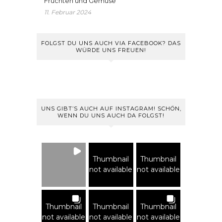
Früchten und Gemüse
11. Februar 2024
FOLGST DU UNS AUCH VIA FACEBOOK? DAS
WÜRDE UNS FREUEN!
UNS GIBT’S AUCH AUF INSTAGRAM! SCHÖN,
WENN DU UNS AUCH DA FOLGST!
Thumbnail
Thumbnail
not available
not available
Thumbnail
Thumbnail
Thumbnail
not available
not available
not available