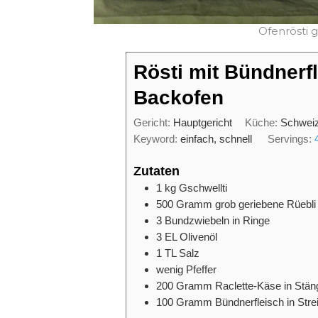
Ofenrösti 
Rösti mit Bündnerf
Backofen
Gericht:
Hauptgericht
Küche:
Schwei
Keyword:
einfach, schnell
Servings:
Zutaten
1
kg
Gschwellti
500
Gramm
grob geriebene Rüebli
3
Bundzwiebeln in Ringe
3
EL
Olivenöl
1
TL
Salz
wenig Pfeffer
200
Gramm
Raclette-Käse in Stän
100
Gramm
Bündnerfleisch in Stre