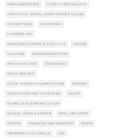
FAMILIENREZEPTE
FLEISCH UND GRILLGUT
FRÜHSTÜCK, MÜESLI, KONFITÜREN & GELEES
GASTBEITRÄGE
GESUNDHEIT
GLARNERLAND
HERZGESCHICHTEN ACTIVE & LIVE
ITALIEN
KOLUMNE
MEDIENKOMPETENZ
NACHHALTIGKEIT
OSTSCHWEIZ
PASTA UND REIS
PIZZA, WÄHEN & FLAMMKUCHEN
PODCAST
REPORTAGEN UND INTERVIEWS
SALATE
SCHNELLE KLEINMAHLZEITEN
SCHULE, LESEN & LERNEN
SPIEL UND SPORT
SUPPEN
TEENAGER UND PUBERTÄT
TESSIN
UNTERWEGS ALS FAMILIE
USA