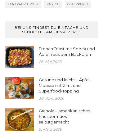
ZENTRALSCHWEIZ
ZÜRICH
ÖSTERREICH
BEI UNS FINDEST DU EINFACHE UND
SCHNELLE FAMILIENREZEPTE
French Toast mit Speck und
Äpfeln aus dem Backofen
26. Mai 2026
Gesund und leicht – Apfel-
Mousse mit Zimt und
Superfood-Topping
30. April 2026
Granola – amerikanisches
Knuspermüesli
selbstgemacht
9. März 2026