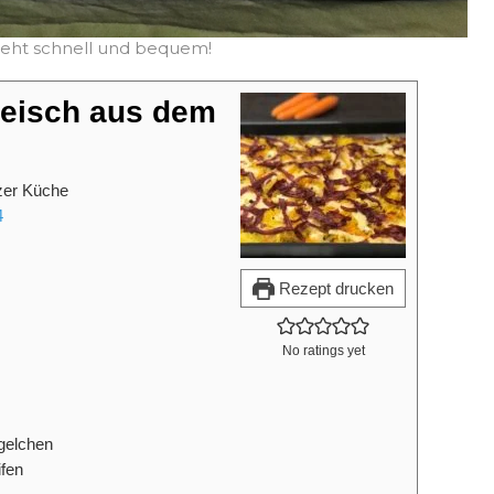
geht schnell und bequem!
leisch aus dem
zer Küche
4
Rezept drucken
No ratings yet
gelchen
ifen