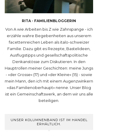
RITA - FAMILIENBLOGGERIN
Von A wie Arbeiten bis Z wie Zahnspange - ich
erzähle wahre Begebenheiten aus unserem
facettenreichen Leben als italo-schweizer
Familie. Dazu gibt es Rezepte, Bastelideen,
Ausflugstipps und gesellschaftspolitische
Denkanstösse zum Diskutieren. In den
Hauptrollen meiner Geschichten: meine Jungs
- «der Grosse» (17) und «der Kleine» (15) - sowie
mein Mann, den ich mit einem Augenzwinkern
«das Familienoberhaupt» nenne. Unser Blog
ist ein Gemeinschaftswerk, an dem wir uns alle
beteiligen.
UNSER KOLUMNENBAND IST IM HANDEL
ERHÄLTLICH.