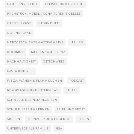
FAMILIENREZEPTE
FLEISCH UND GRILLGUT
FRÜHSTÜCK, MÜESLI, KONFITÜREN & GELEES
GASTBEITRÄGE
GESUNDHEIT
GLARNERLAND
HERZGESCHICHTEN ACTIVE & LIVE
ITALIEN
KOLUMNE
MEDIENKOMPETENZ
NACHHALTIGKEIT
OSTSCHWEIZ
PASTA UND REIS
PIZZA, WÄHEN & FLAMMKUCHEN
PODCAST
REPORTAGEN UND INTERVIEWS
SALATE
SCHNELLE KLEINMAHLZEITEN
SCHULE, LESEN & LERNEN
SPIEL UND SPORT
SUPPEN
TEENAGER UND PUBERTÄT
TESSIN
UNTERWEGS ALS FAMILIE
USA