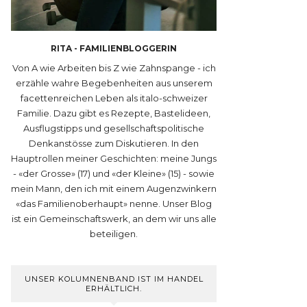
RITA - FAMILIENBLOGGERIN
Von A wie Arbeiten bis Z wie Zahnspange - ich
erzähle wahre Begebenheiten aus unserem
facettenreichen Leben als italo-schweizer
Familie. Dazu gibt es Rezepte, Bastelideen,
Ausflugstipps und gesellschaftspolitische
Denkanstösse zum Diskutieren. In den
Hauptrollen meiner Geschichten: meine Jungs
- «der Grosse» (17) und «der Kleine» (15) - sowie
mein Mann, den ich mit einem Augenzwinkern
«das Familienoberhaupt» nenne. Unser Blog
ist ein Gemeinschaftswerk, an dem wir uns alle
beteiligen.
UNSER KOLUMNENBAND IST IM HANDEL
ERHÄLTLICH.