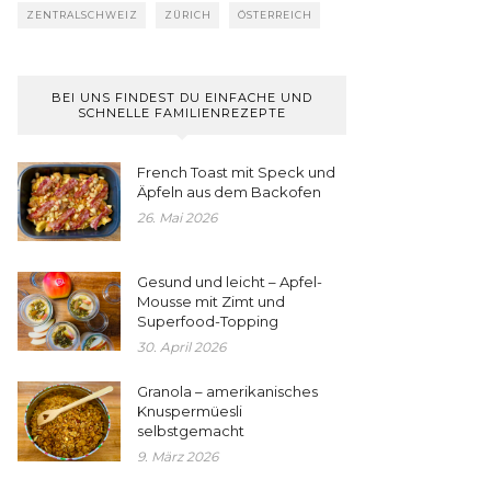
ZENTRALSCHWEIZ
ZÜRICH
ÖSTERREICH
BEI UNS FINDEST DU EINFACHE UND
SCHNELLE FAMILIENREZEPTE
French Toast mit Speck und
Äpfeln aus dem Backofen
26. Mai 2026
Gesund und leicht – Apfel-
Mousse mit Zimt und
Superfood-Topping
30. April 2026
Granola – amerikanisches
Knuspermüesli
selbstgemacht
9. März 2026