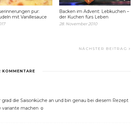
serinnerungen pur:
Backen im Advent: Lebkuchen –
eln mit Vanillesauce
der Kuchen fürs Leben
017
28. November 2010
NÄCHSTER BEITRAG
2 KOMMENTARE
ir grad die Saisonküche an und bin genau bei diesem Rezept
e variante machen ☺