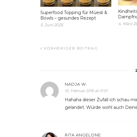
Kindheit
Superfood Topping für Müesli &
Dampfnud
Bowls – gesundes Rezept
4. März 2
5. Juni 2025
VORHERIGER BEITRAG
NADJA W.
10. Februar 2015 at 21:01
Hahaha dieser Zufall ich schau m
gelandet. Würde wohl auch Dein
RITA ANGELONE