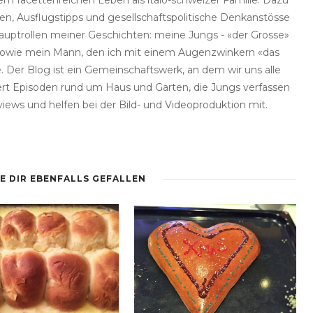
 facettenreichen Leben als italo-schweizer Familie. Dazu
een, Ausflugstipps und gesellschaftspolitische Denkanstösse
auptrollen meiner Geschichten: meine Jungs - «der Grosse»
 - sowie mein Mann, den ich mit einem Augenzwinkern «das
 Der Blog ist ein Gemeinschaftswerk, an dem wir uns alle
fert Episoden rund um Haus und Garten, die Jungs verfassen
views und helfen bei der Bild- und Videoproduktion mit.
E DIR EBENFALLS GEFALLEN