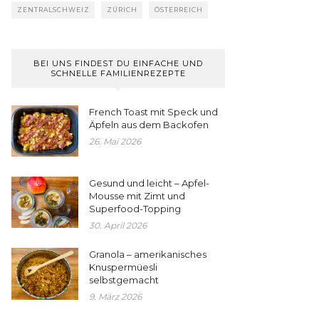
ZENTRALSCHWEIZ
ZÜRICH
ÖSTERREICH
BEI UNS FINDEST DU EINFACHE UND
SCHNELLE FAMILIENREZEPTE
French Toast mit Speck und
Äpfeln aus dem Backofen
26. Mai 2026
Gesund und leicht – Apfel-
Mousse mit Zimt und
Superfood-Topping
30. April 2026
Granola – amerikanisches
Knuspermüesli
selbstgemacht
9. März 2026