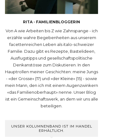
RITA - FAMILIENBLOGGERIN
Von A wie Arbeiten bis Z wie Zahnspange - ich
erzähle wahre Begebenheiten aus unserem
facettenreichen Leben als italo-schweizer
Familie. Dazu gibt es Rezepte, Bastelideen,
Ausflugstipps und gesellschaftspolitische
Denkanstösse zum Diskutieren. In den
Hauptrollen meiner Geschichten: meine Jungs
- «der Grosse» (17) und «der Kleine» (15) - sowie
mein Mann, den ich mit einem Augenzwinkern
«das Familienoberhaupt» nenne. Unser Blog
ist ein Gemeinschaftswerk, an dem wir uns alle
beteiligen.
UNSER KOLUMNENBAND IST IM HANDEL
ERHÄLTLICH.