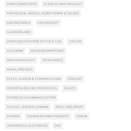
FAMILIENREZEPTE
FLEISCH UND GRILLGUT
FRÜHSTÜCK, MÜESLI, KONFITÜREN & GELEES
GASTBEITRÄGE
GESUNDHEIT
GLARNERLAND
HERZGESCHICHTEN ACTIVE & LIVE
ITALIEN
KOLUMNE
MEDIENKOMPETENZ
NACHHALTIGKEIT
OSTSCHWEIZ
PASTA UND REIS
PIZZA, WÄHEN & FLAMMKUCHEN
PODCAST
REPORTAGEN UND INTERVIEWS
SALATE
SCHNELLE KLEINMAHLZEITEN
SCHULE, LESEN & LERNEN
SPIEL UND SPORT
SUPPEN
TEENAGER UND PUBERTÄT
TESSIN
UNTERWEGS ALS FAMILIE
USA