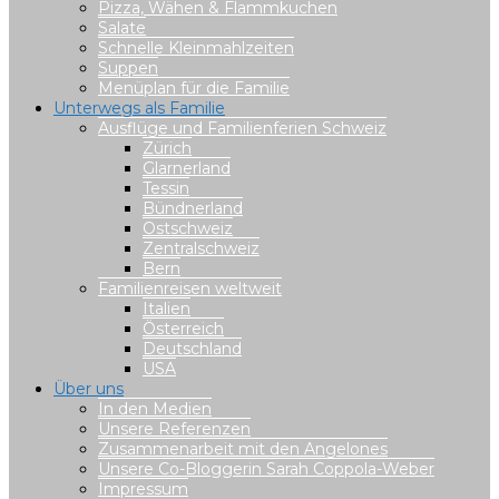
Pizza, Wähen & Flammkuchen
Salate
Schnelle Kleinmahlzeiten
Suppen
Menüplan für die Familie
Unterwegs als Familie
Ausflüge und Familienferien Schweiz
Zürich
Glarnerland
Tessin
Bündnerland
Ostschweiz
Zentralschweiz
Bern
Familienreisen weltweit
Italien
Österreich
Deutschland
USA
Über uns
In den Medien
Unsere Referenzen
Zusammenarbeit mit den Angelones
Unsere Co-Bloggerin Sarah Coppola-Weber
Impressum