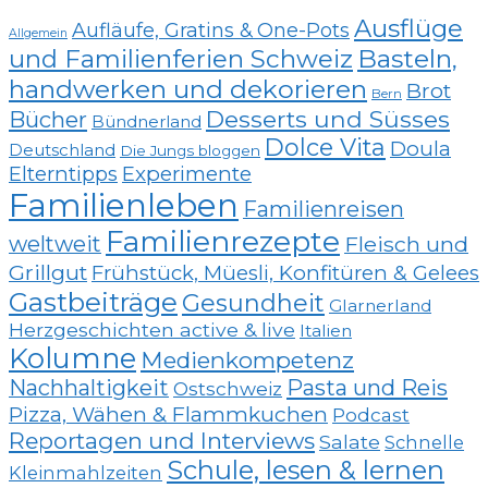
Ausflüge
Aufläufe, Gratins & One-Pots
Allgemein
und Familienferien Schweiz
Basteln,
handwerken und dekorieren
Brot
Bern
Desserts und Süsses
Bücher
Bündnerland
Dolce Vita
Doula
Deutschland
Die Jungs bloggen
Elterntipps
Experimente
Familienleben
Familienreisen
Familienrezepte
weltweit
Fleisch und
Grillgut
Frühstück, Müesli, Konfitüren & Gelees
Gastbeiträge
Gesundheit
Glarnerland
Herzgeschichten active & live
Italien
Kolumne
Medienkompetenz
Nachhaltigkeit
Pasta und Reis
Ostschweiz
Pizza, Wähen & Flammkuchen
Podcast
Reportagen und Interviews
Salate
Schnelle
Schule, lesen & lernen
Kleinmahlzeiten