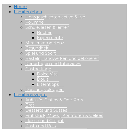
Home
Familienleben
Herzgeschichten active & live
Kolumne
Schule, lesen & lernen
Bücher
Experimente
Medienkompetenz
Gesundheit
Spiel und Sport
Basteln, handwerken und dekorieren
Reportagen und Interviews
Gastbeiträge
Dolce Vita
Doula
Elterntipps
Die Jungs bloggen
Familienrezepte
Aufläufe, Gratins & One-Pots
Brot
Desserts und Süsses
Frühstück, Müesli, Konfitüren & Gelees
Fleisch und Grillgut
Pasta und Reis