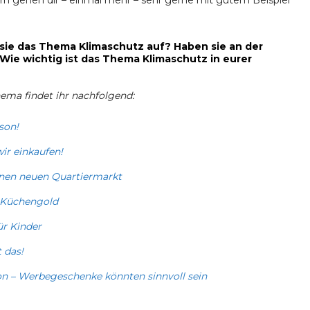
ern gehen dir – einmal mehr – sehr gerne mit gutem Beispiel
ie das Thema Klimaschutz auf? Haben sie an der
ie wichtig ist das Thema Klimaschutz in eurer
ma findet ihr nachfolgend:
son!
wir einkaufen!
einen neuen Quartiermarkt
s Küchengold
ür Kinder
 das!
on – Werbegeschenke könnten sinnvoll sein