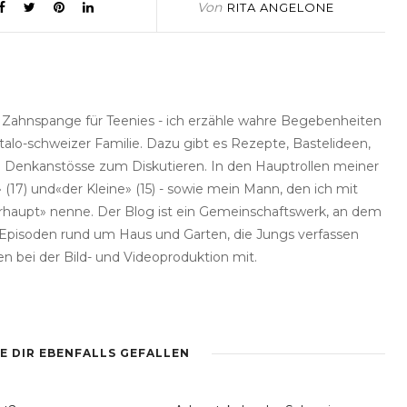
Von
RITA ANGELONE
e Zahnspange für Teenies - ich erzähle wahre Begebenheiten
talo-schweizer Familie. Dazu gibt es Rezepte, Bastelideen,
he Denkanstösse zum Diskutieren. In den Hauptrollen meiner
(17) und«der Kleine» (15) - sowie mein Mann, den ich mit
haupt» nenne. Der Blog ist ein Gemeinschaftswerk, an dem
rt Episoden rund um Haus und Garten, die Jungs verfassen
en bei der Bild- und Videoproduktion mit.
E DIR EBENFALLS GEFALLEN