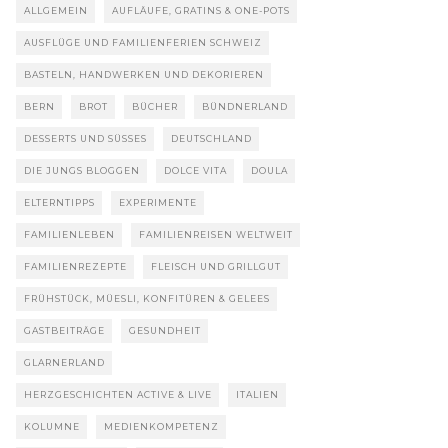
ALLGEMEIN
AUFLÄUFE, GRATINS & ONE-POTS
AUSFLÜGE UND FAMILIENFERIEN SCHWEIZ
BASTELN, HANDWERKEN UND DEKORIEREN
BERN
BROT
BÜCHER
BÜNDNERLAND
DESSERTS UND SÜSSES
DEUTSCHLAND
DIE JUNGS BLOGGEN
DOLCE VITA
DOULA
ELTERNTIPPS
EXPERIMENTE
FAMILIENLEBEN
FAMILIENREISEN WELTWEIT
FAMILIENREZEPTE
FLEISCH UND GRILLGUT
FRÜHSTÜCK, MÜESLI, KONFITÜREN & GELEES
GASTBEITRÄGE
GESUNDHEIT
GLARNERLAND
HERZGESCHICHTEN ACTIVE & LIVE
ITALIEN
KOLUMNE
MEDIENKOMPETENZ