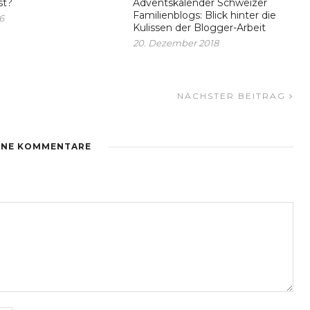
st?
Adventskalender Schweizer
Familienblogs: Blick hinter die
16
Kulissen der Blogger-Arbeit
20. Dezember 2018
NÄCHSTER BEITRAG
INE KOMMENTARE