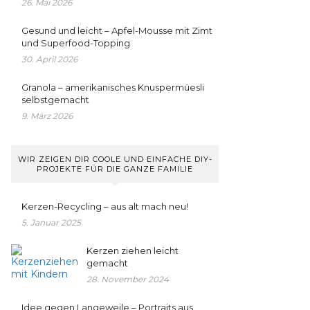
26. Mai 2026
Gesund und leicht – Apfel-Mousse mit Zimt
und Superfood-Topping
30. April 2026
Granola – amerikanisches Knuspermüesli
selbstgemacht
9. März 2026
WIR ZEIGEN DIR COOLE UND EINFACHE DIY-
PROJEKTE FÜR DIE GANZE FAMILIE
Kerzen-Recycling – aus alt mach neu!
5. Januar 2025
Kerzen ziehen leicht
gemacht
28. November 2024
Idee gegen Langeweile – Portraits aus