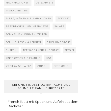
NACHHALTIGKEIT
OSTSCHWEIZ
PASTA UND REIS
PIZZA, WÄHEN & FLAMMKUCHEN
PODCAST
REPORTAGEN UND INTERVIEWS
SALATE
SCHNELLE KLEINMAHLZEITEN
SCHULE, LESEN & LERNEN
SPIEL UND SPORT
SUPPEN
TEENAGER UND PUBERTÄT
TESSIN
UNTERWEGS ALS FAMILIE
USA
ZENTRALSCHWEIZ
ZÜRICH
ÖSTERREICH
BEI UNS FINDEST DU EINFACHE UND
SCHNELLE FAMILIENREZEPTE
French Toast mit Speck und Äpfeln aus dem
Backofen