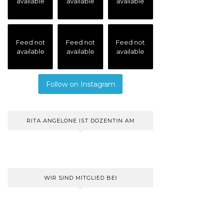
available
available
available
Feed not
Feed not
Feed not
available
available
available
Follow on Instagram
RITA ANGELONE IST DOZENTIN AM
WIR SIND MITGLIED BEI