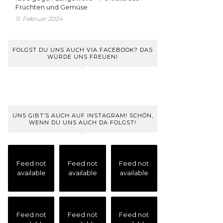
Früchten und Gemüse
11. Februar 2024
FOLGST DU UNS AUCH VIA FACEBOOK? DAS
WÜRDE UNS FREUEN!
UNS GIBT’S AUCH AUF INSTAGRAM! SCHÖN,
WENN DU UNS AUCH DA FOLGST!
Feed not
Feed not
Feed not
available
available
available
Feed not
Feed not
Feed not