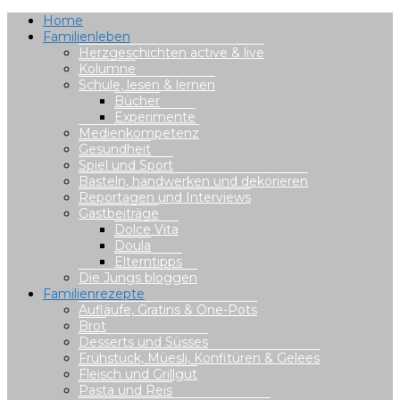
Home
Familienleben
Herzgeschichten active & live
Kolumne
Schule, lesen & lernen
Bücher
Experimente
Medienkompetenz
Gesundheit
Spiel und Sport
Basteln, handwerken und dekorieren
Reportagen und Interviews
Gastbeiträge
Dolce Vita
Doula
Elterntipps
Die Jungs bloggen
Familienrezepte
Aufläufe, Gratins & One-Pots
Brot
Desserts und Süsses
Frühstück, Müesli, Konfitüren & Gelees
Fleisch und Grillgut
Pasta und Reis