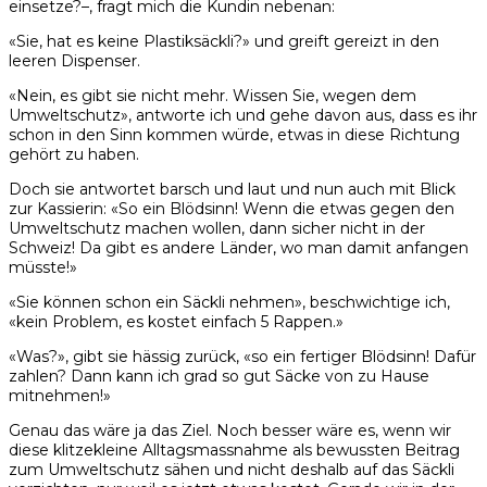
einsetze?–, fragt mich die Kundin nebenan:
«Sie, hat es keine Plastiksäckli?» und greift gereizt in den
leeren Dispenser.
«Nein, es gibt sie nicht mehr. Wissen Sie, wegen dem
Umweltschutz», antworte ich und gehe davon aus, dass es ihr
schon in den Sinn kommen würde, etwas in diese Richtung
gehört zu haben.
Doch sie antwortet barsch und laut und nun auch mit Blick
zur Kassierin: «So ein Blödsinn! Wenn die etwas gegen den
Umweltschutz machen wollen, dann sicher nicht in der
Schweiz! Da gibt es andere Länder, wo man damit anfangen
müsste!»
«Sie können schon ein Säckli nehmen», beschwichtige ich,
«kein Problem, es kostet einfach 5 Rappen.»
«Was?», gibt sie hässig zurück, «so ein fertiger Blödsinn! Dafür
zahlen? Dann kann ich grad so gut Säcke von zu Hause
mitnehmen!»
Genau das wäre ja das Ziel. Noch besser wäre es, wenn wir
diese klitzekleine Alltagsmassnahme als bewussten Beitrag
zum Umweltschutz sähen und nicht deshalb auf das Säckli