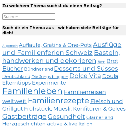
Zu welchem Thema suchst du einen Beitrag?
Such dir ein Thema aus – wir haben viele Beiträge für
dich!
Ausflüge
Aufläufe, Gratins & One-Pots
Allgemein
und Familienferien Schweiz
Basteln,
handwerken und dekorieren
Brot
Bern
Desserts und Süsses
Bücher
Bündnerland
Dolce Vita
Doula
Deutschland
Die Jungs bloggen
Elterntipps
Experimente
Familienleben
Familienreisen
Familienrezepte
weltweit
Fleisch und
Grillgut
Frühstück, Müesli, Konfitüren & Gelees
Gastbeiträge
Gesundheit
Glarnerland
Herzgeschichten active & live
Italien