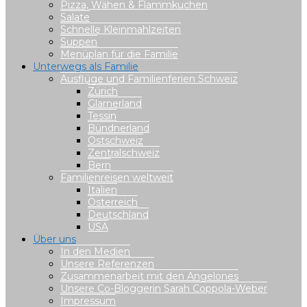
Pizza, Wähen & Flammkuchen
Salate
Schnelle Kleinmahlzeiten
Suppen
Menüplan für die Familie
Unterwegs als Familie
Ausflüge und Familienferien Schweiz
Zürich
Glarnerland
Tessin
Bündnerland
Ostschweiz
Zentralschweiz
Bern
Familienreisen weltweit
Italien
Österreich
Deutschland
USA
Über uns
In den Medien
Unsere Referenzen
Zusammenarbeit mit den Angelones
Unsere Co-Bloggerin Sarah Coppola-Weber
Impressum