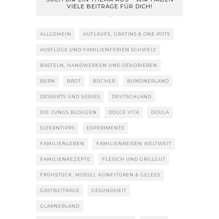
VIELE BEITRÄGE FÜR DICH!
ALLGEMEIN
AUFLÄUFE, GRATINS & ONE-POTS
AUSFLÜGE UND FAMILIENFERIEN SCHWEIZ
BASTELN, HANDWERKEN UND DEKORIEREN
BERN
BROT
BÜCHER
BÜNDNERLAND
DESSERTS UND SÜSSES
DEUTSCHLAND
DIE JUNGS BLOGGEN
DOLCE VITA
DOULA
ELTERNTIPPS
EXPERIMENTE
FAMILIENLEBEN
FAMILIENREISEN WELTWEIT
FAMILIENREZEPTE
FLEISCH UND GRILLGUT
FRÜHSTÜCK, MÜESLI, KONFITÜREN & GELEES
GASTBEITRÄGE
GESUNDHEIT
GLARNERLAND