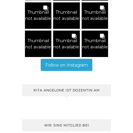
Thumbnail
Thumbnail
Thumbnail
not available
not available
not available
Thumbnail
Thumbnail
Thumbnail
not available
not available
not available
Follow on Instagram
RITA ANGELONE IST DOZENTIN AM
WIR SIND MITGLIED BEI