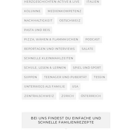
HERZGESCHICHTEN ACTIVE & LIVE
ITALIEN
KOLUMNE
MEDIENKOMPETENZ
NACHHALTIGKEIT
OSTSCHWEIZ
PASTA UND REIS
PIZZA, WÄHEN & FLAMMKUCHEN
PODCAST
REPORTAGEN UND INTERVIEWS
SALATE
SCHNELLE KLEINMAHLZEITEN
SCHULE, LESEN & LERNEN
SPIEL UND SPORT
SUPPEN
TEENAGER UND PUBERTÄT
TESSIN
UNTERWEGS ALS FAMILIE
USA
ZENTRALSCHWEIZ
ZÜRICH
ÖSTERREICH
BEI UNS FINDEST DU EINFACHE UND
SCHNELLE FAMILIENREZEPTE