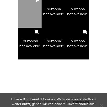
Thumbnail
Thumbnail
not available
not available
Thumbnail
Thumbnail
Thumbnail
not available
not available
not available
Unsere Blog benutzt Cookies. Wenn du unsere Plattform
© Die Angelones / Theme by Solo Pine |
Impressum
weiter nutzt, gehen wir von deinem Einverständnis aus.