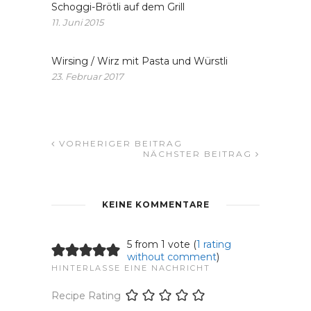
Schoggi-Brötli auf dem Grill
11. Juni 2015
Wirsing / Wirz mit Pasta und Würstli
23. Februar 2017
VORHERIGER BEITRAG
NÄCHSTER BEITRAG
KEINE KOMMENTARE
5 from 1 vote (
1 rating
without comment
)
HINTERLASSE EINE NACHRICHT
Recipe Rating