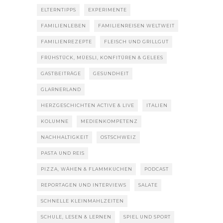
ELTERNTIPPS
EXPERIMENTE
FAMILIENLEBEN
FAMILIENREISEN WELTWEIT
FAMILIENREZEPTE
FLEISCH UND GRILLGUT
FRÜHSTÜCK, MÜESLI, KONFITÜREN & GELEES
GASTBEITRÄGE
GESUNDHEIT
GLARNERLAND
HERZGESCHICHTEN ACTIVE & LIVE
ITALIEN
KOLUMNE
MEDIENKOMPETENZ
NACHHALTIGKEIT
OSTSCHWEIZ
PASTA UND REIS
PIZZA, WÄHEN & FLAMMKUCHEN
PODCAST
REPORTAGEN UND INTERVIEWS
SALATE
SCHNELLE KLEINMAHLZEITEN
SCHULE, LESEN & LERNEN
SPIEL UND SPORT