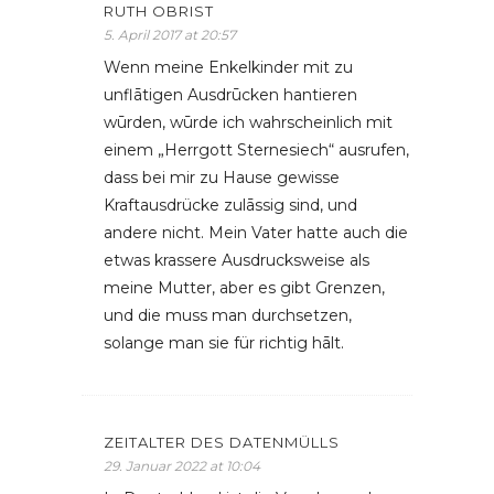
RUTH OBRIST
5. April 2017 at 20:57
Wenn meine Enkelkinder mit zu
unflātigen Ausdrūcken hantieren
wūrden, wūrde ich wahrscheinlich mit
einem „Herrgott Sternesiech“ ausrufen,
dass bei mir zu Hause gewisse
Kraftausdrücke zulāssig sind, und
andere nicht. Mein Vater hatte auch die
etwas krassere Ausdrucksweise als
meine Mutter, aber es gibt Grenzen,
und die muss man durchsetzen,
solange man sie für richtig hālt.
ZEITALTER DES DATENMÜLLS
29. Januar 2022 at 10:04