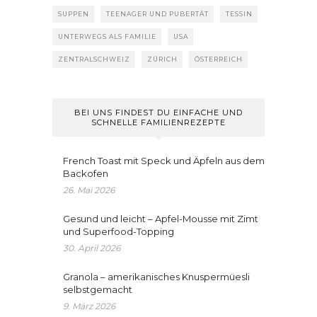
SUPPEN
TEENAGER UND PUBERTÄT
TESSIN
UNTERWEGS ALS FAMILIE
USA
ZENTRALSCHWEIZ
ZÜRICH
ÖSTERREICH
BEI UNS FINDEST DU EINFACHE UND
SCHNELLE FAMILIENREZEPTE
French Toast mit Speck und Äpfeln aus dem
Backofen
26. Mai 2026
Gesund und leicht – Apfel-Mousse mit Zimt
und Superfood-Topping
30. April 2026
Granola – amerikanisches Knuspermüesli
selbstgemacht
9. März 2026