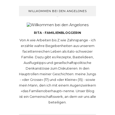
WILLKOMMEN BEI DEN ANGELONES
RITA - FAMILIENBLOGGERIN
Von A wie Arbeiten bis Z wie Zahnspange - ich
erzähle wahre Begebenheiten aus unserem
facettenreichen Leben als italo-schweizer
Familie. Dazu gibt es Rezepte, Bastelideen,
Ausflugstipps und gesellschaftspolitische
Denkanstösse zum Diskutieren. In den
Hauptrollen meiner Geschichten: meine Jungs
- «der Grosse» (17) und «der Kleine» (15) - sowie
mein Mann, den ich mit einem Augenzwinkern
«das Familienoberhaupt» nenne. Unser Blog
ist ein Gemeinschaftswerk, an dem wir uns alle
beteiligen.