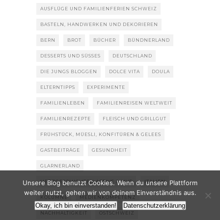
AUSFLÜGE UND FAMILIENFERIEN SCHWEIZ
BASTELN, HANDWERKEN UND DEKORIEREN
BERN
BROT
BÜCHER
BÜNDNERLAND
DESSERTS UND SÜSSES
DEUTSCHLAND
DIE JUNGS BLOGGEN
DOLCE VITA
DOULA
ELTERNTIPPS
EXPERIMENTE
FAMILIENLEBEN
FAMILIENREISEN WELTWEIT
FAMILIENREZEPTE
FLEISCH UND GRILLGUT
FRÜHSTÜCK, MÜESLI, KONFITÜREN & GELEES
GASTBEITRÄGE
GESUNDHEIT
GLARNERLAND
Unsere Blog benutzt Cookies. Wenn du unsere Plattform
HERZGESCHICHTEN ACTIVE & LIVE
ITALIEN
weiter nutzt, gehen wir von deinem Einverständnis aus.
KOLUMNE
MEDIENKOMPETENZ
Okay, ich bin einverstanden!
Datenschutzerklärung
NACHHALTIGKEIT
OSTSCHWEIZ