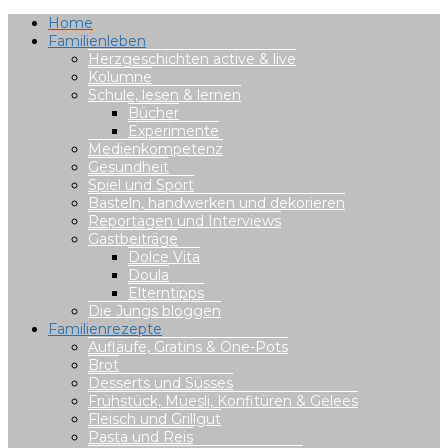
Home
Familienleben
Herzgeschichten active & live
Kolumne
Schule, lesen & lernen
Bücher
Experimente
Medienkompetenz
Gesundheit
Spiel und Sport
Basteln, handwerken und dekorieren
Reportagen und Interviews
Gastbeiträge
Dolce Vita
Doula
Elterntipps
Die Jungs bloggen
Familienrezepte
Aufläufe, Gratins & One-Pots
Brot
Desserts und Süsses
Frühstück, Müesli, Konfitüren & Gelees
Fleisch und Grillgut
Pasta und Reis