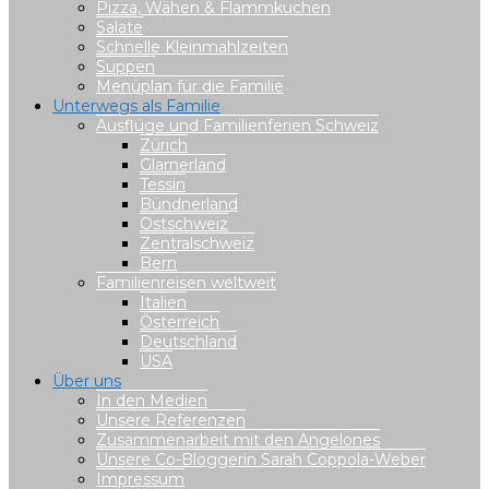
Pizza, Wähen & Flammkuchen
Salate
Schnelle Kleinmahlzeiten
Suppen
Menüplan für die Familie
Unterwegs als Familie
Ausflüge und Familienferien Schweiz
Zürich
Glarnerland
Tessin
Bündnerland
Ostschweiz
Zentralschweiz
Bern
Familienreisen weltweit
Italien
Österreich
Deutschland
USA
Über uns
In den Medien
Unsere Referenzen
Zusammenarbeit mit den Angelones
Unsere Co-Bloggerin Sarah Coppola-Weber
Impressum