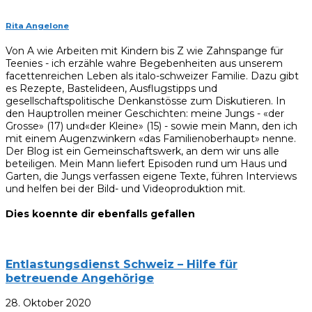
Rita Angelone
Von A wie Arbeiten mit Kindern bis Z wie Zahnspange für
Teenies - ich erzähle wahre Begebenheiten aus unserem
facettenreichen Leben als italo-schweizer Familie. Dazu gibt
es Rezepte, Bastelideen, Ausflugstipps und
gesellschaftspolitische Denkanstösse zum Diskutieren. In
den Hauptrollen meiner Geschichten: meine Jungs - «der
Grosse» (17) und«der Kleine» (15) - sowie mein Mann, den ich
mit einem Augenzwinkern «das Familienoberhaupt» nenne.
Der Blog ist ein Gemeinschaftswerk, an dem wir uns alle
beteiligen. Mein Mann liefert Episoden rund um Haus und
Garten, die Jungs verfassen eigene Texte, führen Interviews
und helfen bei der Bild- und Videoproduktion mit.
Dies koennte dir ebenfalls gefallen
Entlastungsdienst Schweiz – Hilfe für
betreuende Angehörige
28. Oktober 2020