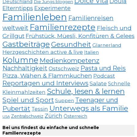
Dolce Vita
Doula
Deutschland
Die Jungs bloggen
Elterntipps
Experimente
Familienleben
Familienreisen
Familienrezepte
weltweit
Fleisch und
Grillgut
Frühstück, Müesli, Konfitüren & Gelees
Gastbeiträge
Gesundheit
Glarnerland
Herzgeschichten active & live
Italien
Kolumne
Medienkompetenz
Nachhaltigkeit
Pasta und Reis
Ostschweiz
Pizza, Wähen & Flammkuchen
Podcast
Reportagen und Interviews
Salate
Schnelle
Schule, lesen & lernen
Kleinmahlzeiten
Spiel und Sport
Teenager und
Suppen
Unterwegs als Familie
Pubertät
Tessin
Zürich
Zentralschweiz
Österreich
USA
Bei uns findest du einfache und schnelle
Familienrezepte