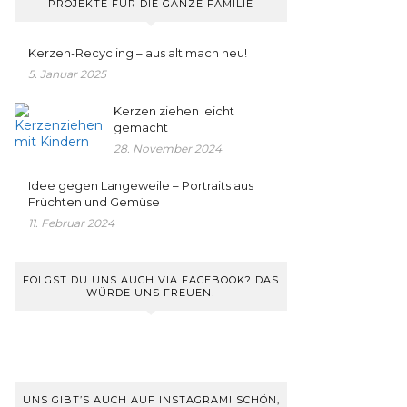
PROJEKTE FÜR DIE GANZE FAMILIE
Kerzen-Recycling – aus alt mach neu!
5. Januar 2025
Kerzen ziehen leicht
gemacht
28. November 2024
Idee gegen Langeweile – Portraits aus
Früchten und Gemüse
11. Februar 2024
FOLGST DU UNS AUCH VIA FACEBOOK? DAS
WÜRDE UNS FREUEN!
UNS GIBT’S AUCH AUF INSTAGRAM! SCHÖN,