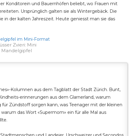
zer Konditorein und Bauernhöfen beliebt, wo Frauen mit
reiteten. Ursprünglich galten sie als Wintergebäck. Die
e in der kalten Jahreszeit. Heute geniesst man sie das
üsser Zvieri: Mini
Mandelgipfel
nes»-Kolumnen aus dem Tagblatt der Stadt Zürich. Bunt,
 Kindheits-erinnerungen aus dem Glarnerland, warum
 für Zündstoff sorgen kann, was Teenager mit der kleinen
arum das Wort «Supermom» ein für alle Mal aus
lte.
s, Stadtmenschen und Landeier, Urschweizer und Secondos