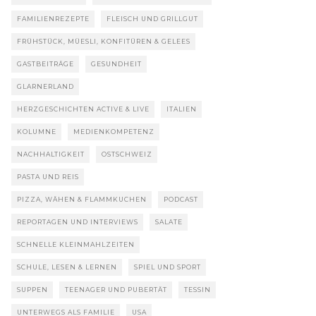
FAMILIENREZEPTE
FLEISCH UND GRILLGUT
FRÜHSTÜCK, MÜESLI, KONFITÜREN & GELEES
GASTBEITRÄGE
GESUNDHEIT
GLARNERLAND
HERZGESCHICHTEN ACTIVE & LIVE
ITALIEN
KOLUMNE
MEDIENKOMPETENZ
NACHHALTIGKEIT
OSTSCHWEIZ
PASTA UND REIS
PIZZA, WÄHEN & FLAMMKUCHEN
PODCAST
REPORTAGEN UND INTERVIEWS
SALATE
SCHNELLE KLEINMAHLZEITEN
SCHULE, LESEN & LERNEN
SPIEL UND SPORT
SUPPEN
TEENAGER UND PUBERTÄT
TESSIN
UNTERWEGS ALS FAMILIE
USA