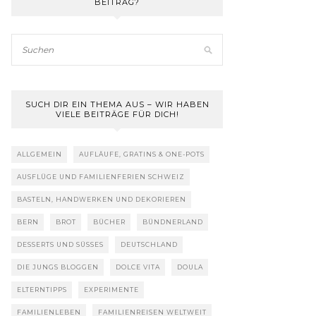
BEITRAG?
SUCH DIR EIN THEMA AUS – WIR HABEN
VIELE BEITRÄGE FÜR DICH!
ALLGEMEIN
AUFLÄUFE, GRATINS & ONE-POTS
AUSFLÜGE UND FAMILIENFERIEN SCHWEIZ
BASTELN, HANDWERKEN UND DEKORIEREN
BERN
BROT
BÜCHER
BÜNDNERLAND
DESSERTS UND SÜSSES
DEUTSCHLAND
DIE JUNGS BLOGGEN
DOLCE VITA
DOULA
ELTERNTIPPS
EXPERIMENTE
FAMILIENLEBEN
FAMILIENREISEN WELTWEIT