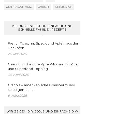
ZENTRALSCHWEIZ
ZÜRICH
ÖSTERREICH
BEI UNS FINDEST DU EINFACHE UND
SCHNELLE FAMILIENREZEPTE
French Toast mit Speck und Äpfeln aus dem
Backofen
26. Mai 2026
Gesund und leicht – Apfel-Mousse mit Zimt
und Superfood-Topping
30. April 2026
Granola – amerikanisches Knuspermüesli
selbstgemacht
9. März 2026
WIR ZEIGEN DIR COOLE UND EINFACHE DIY-