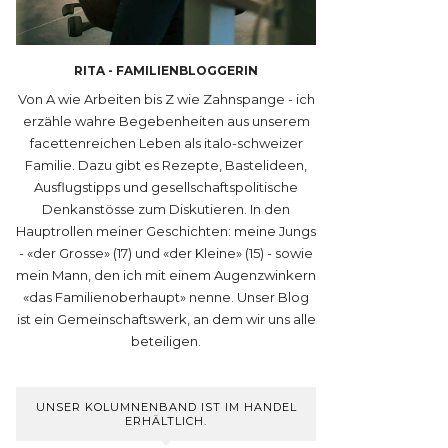
RITA - FAMILIENBLOGGERIN
Von A wie Arbeiten bis Z wie Zahnspange - ich
erzähle wahre Begebenheiten aus unserem
facettenreichen Leben als italo-schweizer
Familie. Dazu gibt es Rezepte, Bastelideen,
Ausflugstipps und gesellschaftspolitische
Denkanstösse zum Diskutieren. In den
Hauptrollen meiner Geschichten: meine Jungs
- «der Grosse» (17) und «der Kleine» (15) - sowie
mein Mann, den ich mit einem Augenzwinkern
«das Familienoberhaupt» nenne. Unser Blog
ist ein Gemeinschaftswerk, an dem wir uns alle
beteiligen.
UNSER KOLUMNENBAND IST IM HANDEL
ERHÄLTLICH.