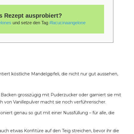
s Rezept ausprobiert?
lones
und setze den Tag
#lacucinaangelone
iert köstliche Mandelgipfeli, die nicht nur gut aussehen,
m Backen grosszügig mit Puderzucker oder garniert sie mit
 von Vanillepulver macht sie noch verführerischer.
niert genau so gut mit einer Nussfüllung – für alle, die
auch etwas Konfitüre auf den Teig streichen, bevor ihr die