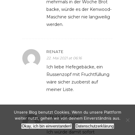
mehrmals in der Woche Brot
backe, würde es der Kenwood-
Maschine sicher nie langweilig
werden.
RENATE
22. Mai 2021 at 06:16
Ich liebe Hefegebäcke, ein
Russenzopf mit Fruchtfüllung
wäre sicher zuoberst auf
meiner Liste.
Unsere Blog benutzt Cookies. Wenn du unsere Plattform
STEINLE DANIEL
weiter nutzt, gehen wir von deinem Einverständnis aus.
22. Mai 2021 at 06:17
Okay, ich bin einverstanden!
Datenschutzerklärung
Ich würde damit sofort