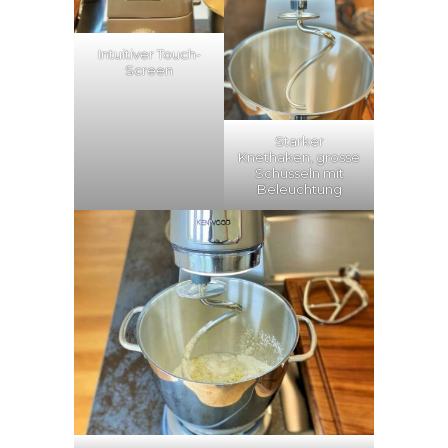
Intuitiver Touch-
Screen
Starker
Knethaken, grosse
Schüsseln mit
Beleuchtung