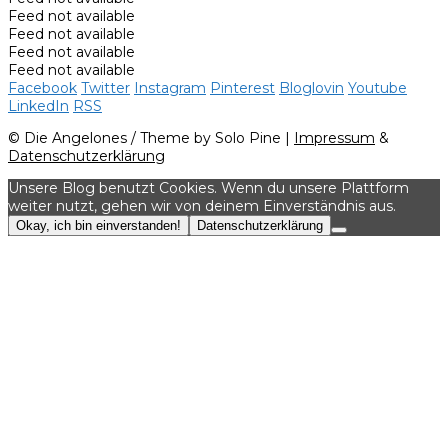
Feed not available
Feed not available
Feed not available
Feed not available
Facebook
Twitter
Instagram
Pinterest
Bloglovin
Youtube
LinkedIn
RSS
© Die Angelones / Theme by Solo Pine |
Impressum
&
Datenschutzerklärung
Unsere Blog benutzt Cookies. Wenn du unsere Plattform
weiter nutzt, gehen wir von deinem Einverständnis aus.
Okay, ich bin einverstanden!
Datenschutzerklärung