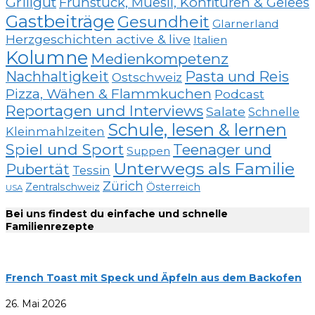
Grillgut
Frühstück, Müesli, Konfitüren & Gelees
Gastbeiträge
Gesundheit
Glarnerland
Herzgeschichten active & live
Italien
Kolumne
Medienkompetenz
Nachhaltigkeit
Pasta und Reis
Ostschweiz
Pizza, Wähen & Flammkuchen
Podcast
Reportagen und Interviews
Salate
Schnelle
Schule, lesen & lernen
Kleinmahlzeiten
Spiel und Sport
Teenager und
Suppen
Unterwegs als Familie
Pubertät
Tessin
Zürich
Zentralschweiz
Österreich
USA
Bei uns findest du einfache und schnelle
Familienrezepte
French Toast mit Speck und Äpfeln aus dem Backofen
26. Mai 2026