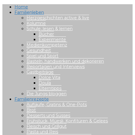
Home
Familienleben
Herzgeschichten active & live
Kolumne
Schule, lesen & lernen
Bücher
Experimente
Medienkompetenz
Gesundheit
Spiel und Sport
Basteln, handwerken und dekorieren
Reportagen und Interviews
Gastbeiträge
Dolce Vita
Doula
Elterntipps
Die Jungs bloggen
Familienrezepte
Aufläufe, Gratins & One-Pots
Brot
Desserts und Süsses
Frühstück, Müesli, Konfitüren & Gelees
Fleisch und Grillgut
Pasta und Reis