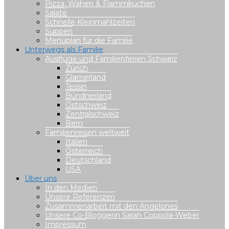
Pizza, Wähen & Flammkuchen
Salate
Schnelle Kleinmahlzeiten
Suppen
Menüplan für die Familie
Unterwegs als Familie
Ausflüge und Familienferien Schweiz
Zürich
Glarnerland
Tessin
Bündnerland
Ostschweiz
Zentralschweiz
Bern
Familienreisen weltweit
Italien
Österreich
Deutschland
USA
Über uns
In den Medien
Unsere Referenzen
Zusammenarbeit mit den Angelones
Unsere Co-Bloggerin Sarah Coppola-Weber
Impressum