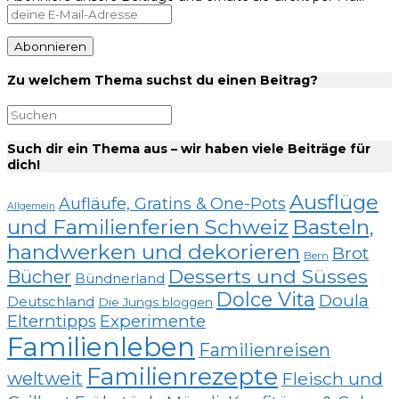
Zu welchem Thema suchst du einen Beitrag?
Such dir ein Thema aus – wir haben viele Beiträge für
dich!
Ausflüge
Aufläufe, Gratins & One-Pots
Allgemein
und Familienferien Schweiz
Basteln,
handwerken und dekorieren
Brot
Bern
Desserts und Süsses
Bücher
Bündnerland
Dolce Vita
Doula
Deutschland
Die Jungs bloggen
Elterntipps
Experimente
Familienleben
Familienreisen
Familienrezepte
weltweit
Fleisch und