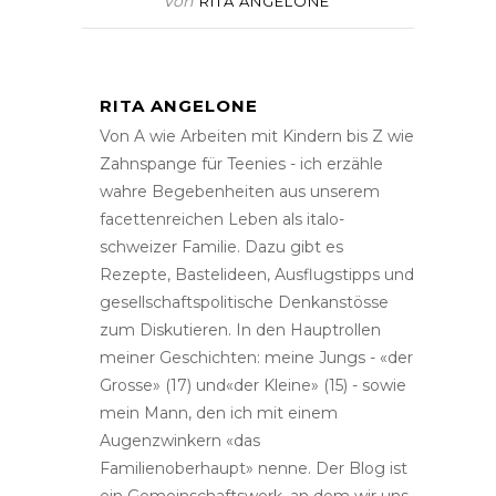
Von
RITA ANGELONE
RITA ANGELONE
Von A wie Arbeiten mit Kindern bis Z wie
Zahnspange für Teenies - ich erzähle
wahre Begebenheiten aus unserem
facettenreichen Leben als italo-
schweizer Familie. Dazu gibt es
Rezepte, Bastelideen, Ausflugstipps und
gesellschaftspolitische Denkanstösse
zum Diskutieren. In den Hauptrollen
meiner Geschichten: meine Jungs - «der
Grosse» (17) und«der Kleine» (15) - sowie
mein Mann, den ich mit einem
Augenzwinkern «das
Familienoberhaupt» nenne. Der Blog ist
ein Gemeinschaftswerk, an dem wir uns