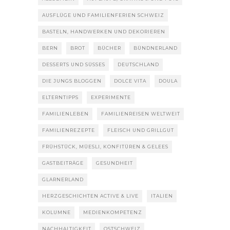
AUSFLÜGE UND FAMILIENFERIEN SCHWEIZ
BASTELN, HANDWERKEN UND DEKORIEREN
BERN
BROT
BÜCHER
BÜNDNERLAND
DESSERTS UND SÜSSES
DEUTSCHLAND
DIE JUNGS BLOGGEN
DOLCE VITA
DOULA
ELTERNTIPPS
EXPERIMENTE
FAMILIENLEBEN
FAMILIENREISEN WELTWEIT
FAMILIENREZEPTE
FLEISCH UND GRILLGUT
FRÜHSTÜCK, MÜESLI, KONFITÜREN & GELEES
GASTBEITRÄGE
GESUNDHEIT
GLARNERLAND
HERZGESCHICHTEN ACTIVE & LIVE
ITALIEN
KOLUMNE
MEDIENKOMPETENZ
NACHHALTIGKEIT
OSTSCHWEIZ