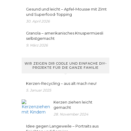
Gesund und leicht – Apfel-Mousse mit Zimt
und Superfood-Topping
30. April 2026
Granola – amerikanisches Knuspermüesli
selbstgemacht
9. März 2026
WIR ZEIGEN DIR COOLE UND EINFACHE DIY-
PROJEKTE FÜR DIE GANZE FAMILIE
Kerzen-Recycling – aus alt mach neu!
5. Januar 2025
Kerzen ziehen leicht
gemacht
28. November 2024
Idee gegen Langeweile – Portraits aus