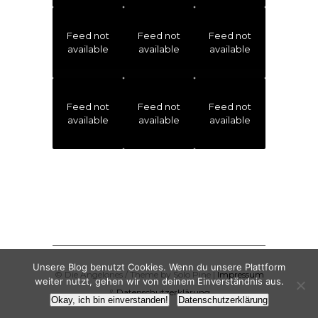
Feed not
Feed not
Feed not
available
available
available
Feed not
Feed not
Feed not
available
available
available
Unsere Blog benutzt Cookies. Wenn du unsere Plattform
© Die Angelones / Theme by Solo Pine |
Impressum
weiter nutzt, gehen wir von deinem Einverständnis aus.
&
Datenschutzerklärung
Okay, ich bin einverstanden!
Datenschutzerklärung