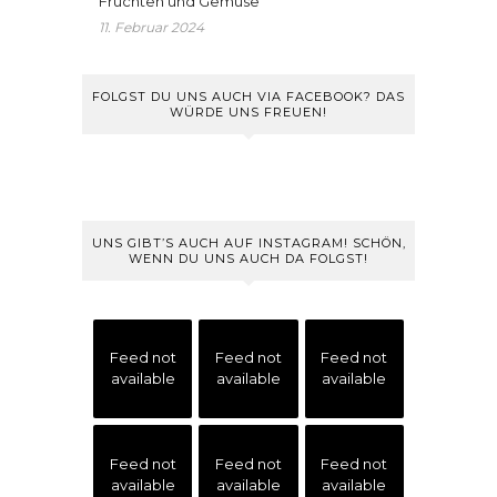
Früchten und Gemüse
11. Februar 2024
FOLGST DU UNS AUCH VIA FACEBOOK? DAS
WÜRDE UNS FREUEN!
UNS GIBT’S AUCH AUF INSTAGRAM! SCHÖN,
WENN DU UNS AUCH DA FOLGST!
Feed not
Feed not
Feed not
available
available
available
Feed not
Feed not
Feed not
available
available
available