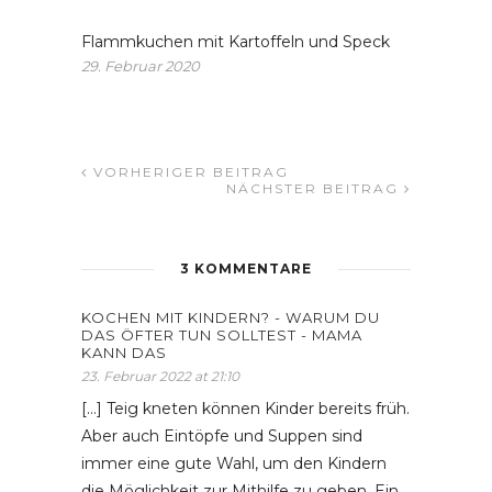
Flammkuchen mit Kartoffeln und Speck
29. Februar 2020
VORHERIGER BEITRAG
NÄCHSTER BEITRAG
3 KOMMENTARE
KOCHEN MIT KINDERN? - WARUM DU
DAS ÖFTER TUN SOLLTEST - MAMA
KANN DAS
23. Februar 2022 at 21:10
[…] Teig kneten können Kinder bereits früh.
Aber auch Eintöpfe und Suppen sind
immer eine gute Wahl, um den Kindern
die Möglichkeit zur Mithilfe zu geben. Ein