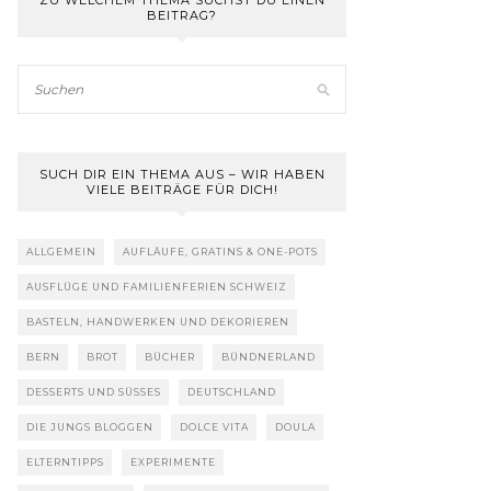
ZU WELCHEM THEMA SUCHST DU EINEN
BEITRAG?
SUCH DIR EIN THEMA AUS – WIR HABEN
VIELE BEITRÄGE FÜR DICH!
ALLGEMEIN
AUFLÄUFE, GRATINS & ONE-POTS
AUSFLÜGE UND FAMILIENFERIEN SCHWEIZ
BASTELN, HANDWERKEN UND DEKORIEREN
BERN
BROT
BÜCHER
BÜNDNERLAND
DESSERTS UND SÜSSES
DEUTSCHLAND
DIE JUNGS BLOGGEN
DOLCE VITA
DOULA
ELTERNTIPPS
EXPERIMENTE