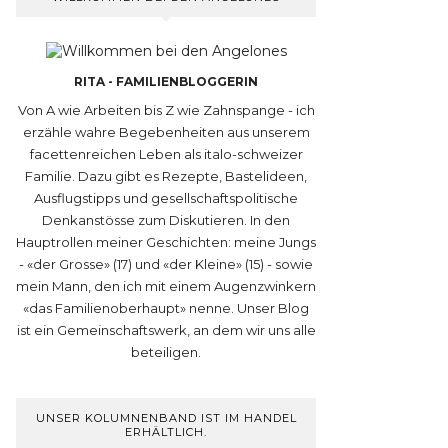
RITA - FAMILIENBLOGGERIN
Von A wie Arbeiten bis Z wie Zahnspange - ich
erzähle wahre Begebenheiten aus unserem
facettenreichen Leben als italo-schweizer
Familie. Dazu gibt es Rezepte, Bastelideen,
Ausflugstipps und gesellschaftspolitische
Denkanstösse zum Diskutieren. In den
Hauptrollen meiner Geschichten: meine Jungs
- «der Grosse» (17) und «der Kleine» (15) - sowie
mein Mann, den ich mit einem Augenzwinkern
«das Familienoberhaupt» nenne. Unser Blog
ist ein Gemeinschaftswerk, an dem wir uns alle
beteiligen.
UNSER KOLUMNENBAND IST IM HANDEL
ERHÄLTLICH.