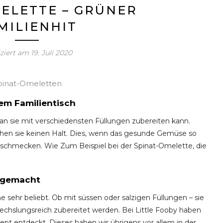
ELETTE – GRÜNER
MILIENHIT
iziert am
19. Juli 2020
pinat-Omeletten
dem Familientisch
n sie mit verschiedensten Füllungen zubereiten kann.
hen sie keinen Halt. Dies, wenn das gesunde Gemüse so
n schmecken. Wie Zum Beispiel bei der Spinat-Omelette, die
l gemacht
e sehr beliebt. Ob mit süssen oder salzigen Füllungen – sie
chslungsreich zubereitet werden. Bei Little Fooby haben
zept entdeckt. Dieses haben wir übrigens vor allem in der