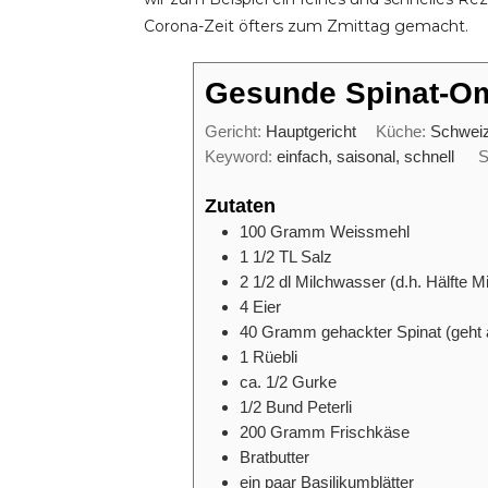
Corona-Zeit öfters zum Zmittag gemacht.
Gesunde Spinat-Om
Gericht:
Hauptgericht
Küche:
Schwei
Keyword:
einfach, saisonal, schnell
S
Zutaten
100
Gramm
Weissmehl
1 1/2
TL
Salz
2 1/2
dl
Milchwasser (d.h. Hälfte M
4
Eier
40
Gramm
gehackter Spinat (geht 
1
Rüebli
ca. 1/2
Gurke
1/2
Bund
Peterli
200
Gramm
Frischkäse
Bratbutter
ein paar Basilikumblätter