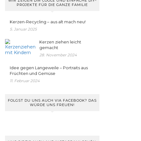
WIR ZEIGEN DIR COOLE UND EINFACHE DIY-
PROJEKTE FÜR DIE GANZE FAMILIE
Kerzen-Recycling – aus alt mach neu!
5. Januar 2025
Kerzen ziehen leicht
gemacht
28. November 2024
Idee gegen Langeweile – Portraits aus
Früchten und Gemüse
11. Februar 2024
FOLGST DU UNS AUCH VIA FACEBOOK? DAS
WÜRDE UNS FREUEN!