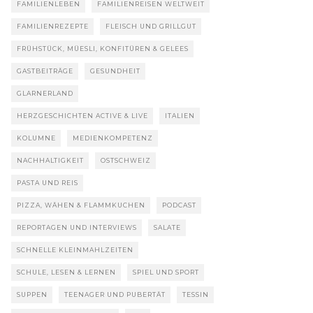
FAMILIENLEBEN
FAMILIENREISEN WELTWEIT
FAMILIENREZEPTE
FLEISCH UND GRILLGUT
FRÜHSTÜCK, MÜESLI, KONFITÜREN & GELEES
GASTBEITRÄGE
GESUNDHEIT
GLARNERLAND
HERZGESCHICHTEN ACTIVE & LIVE
ITALIEN
KOLUMNE
MEDIENKOMPETENZ
NACHHALTIGKEIT
OSTSCHWEIZ
PASTA UND REIS
PIZZA, WÄHEN & FLAMMKUCHEN
PODCAST
REPORTAGEN UND INTERVIEWS
SALATE
SCHNELLE KLEINMAHLZEITEN
SCHULE, LESEN & LERNEN
SPIEL UND SPORT
SUPPEN
TEENAGER UND PUBERTÄT
TESSIN