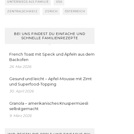
UNTERWEGS ALS FAMILIE
USA
ZENTRALSCHWEIZ
ZÜRICH
ÖSTERREICH
BEI UNS FINDEST DU EINFACHE UND
SCHNELLE FAMILIENREZEPTE
French Toast mit Speck und Äpfeln aus dem
Backofen
26. Mai 2026
Gesund und leicht – Apfel-Mousse mit Zimt
und Superfood-Topping
30. April 2026
Granola – amerikanisches Knuspermüesli
selbstgemacht
9. März 2026