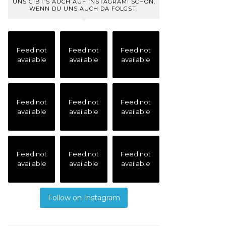
UNS GIBT’S AUCH AUF INSTAGRAM! SCHÖN,
WENN DU UNS AUCH DA FOLGST!
Feed not
Feed not
Feed not
available
available
available
Feed not
Feed not
Feed not
available
available
available
Feed not
Feed not
Feed not
available
available
available
Follow on Instagram