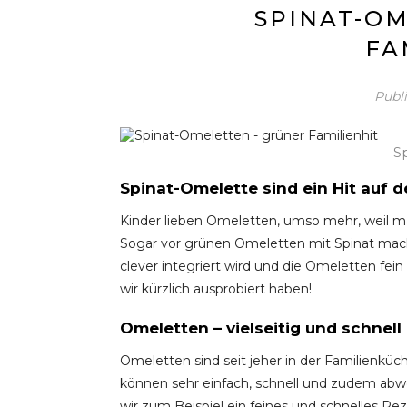
SPINAT-OM
FA
Publ
S
Spinat-Omelette sind ein Hit auf 
Kinder lieben Omeletten, umso mehr, weil ma
Sogar vor grünen Omeletten mit Spinat mac
clever integriert wird und die Omeletten fei
wir kürzlich ausprobiert haben!
Omeletten – vielseitig und schnel
Omeletten sind seit jeher in der Familienküch
können sehr einfach, schnell und zudem abwe
wir zum Beispiel ein feines und schnelles Re