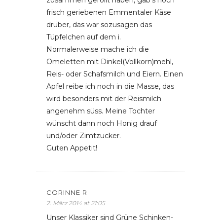
zusammen gerollt haben, gab’s noch
frisch geriebenen Emmentaler Käse
drüber, das war sozusagen das
Tüpfelchen auf dem i.
Normalerweise mache ich die
Omeletten mit Dinkel(Vollkorn)mehl,
Reis- oder Schafsmilch und Eiern. Einen
Apfel reibe ich noch in die Masse, das
wird besonders mit der Reismilch
angenehm süss. Meine Tochter
wünscht dann noch Honig drauf
und/oder Zimtzucker.
Guten Appetit!
CORINNE R
2. März 2014 at 21:05
Unser Klassiker sind Grüne Schinken-