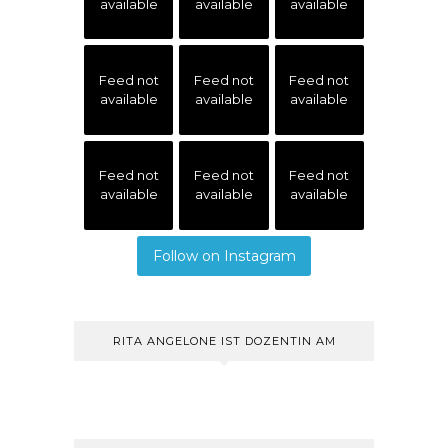
available
available
available
Feed not
Feed not
Feed not
available
available
available
Feed not
Feed not
Feed not
available
available
available
Follow on Instagram
RITA ANGELONE IST DOZENTIN AM