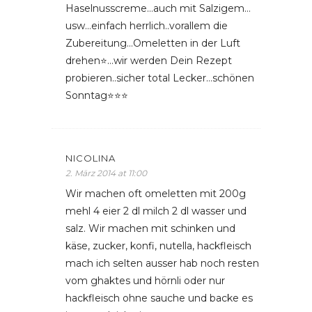
Haselnusscreme…auch mit Salzigem…
usw…einfach herrlich..vorallem die
Zubereitung…Omeletten in der Luft
drehen⭐️…wir werden Dein Rezept
probieren..sicher total Lecker…schönen
Sonntag⭐️⭐️⭐️
NICOLINA
2. März 2014 at 11:00
Wir machen oft omeletten mit 200g
mehl 4 eier 2 dl milch 2 dl wasser und
salz. Wir machen mit schinken und
käse, zucker, konfi, nutella, hackfleisch
mach ich selten ausser hab noch resten
vom ghaktes und hörnli oder nur
hackfleisch ohne sauche und backe es