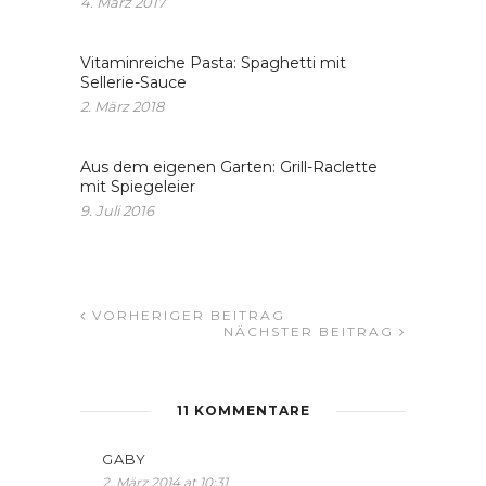
4. März 2017
Vitaminreiche Pasta: Spaghetti mit
Sellerie-Sauce
2. März 2018
Aus dem eigenen Garten: Grill-Raclette
mit Spiegeleier
9. Juli 2016
VORHERIGER BEITRAG
NÄCHSTER BEITRAG
11 KOMMENTARE
GABY
2. März 2014 at 10:31