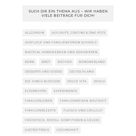
SUCH DIR EIN THEMA AUS – WIR HABEN
VIELE BEITRÄGE FÜR DICH!
ALLGEMEIN
AUFLÄUFE, GRATINS & ONE-POTS
AUSFLÜGE UND FAMILIENFERIEN SCHWEIZ
BASTELN, HANDWERKEN UND DEKORIEREN
BERN
BROT
BÜCHER
BÜNDNERLAND
DESSERTS UND SÜSSES
DEUTSCHLAND
DIE JUNGS BLOGGEN
DOLCE VITA
DOULA
ELTERNTIPPS
EXPERIMENTE
FAMILIENLEBEN
FAMILIENREISEN WELTWEIT
FAMILIENREZEPTE
FLEISCH UND GRILLGUT
FRÜHSTÜCK, MÜESLI, KONFITÜREN & GELEES
GASTBEITRÄGE
GESUNDHEIT