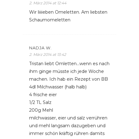
2. März 2014 at 12:44
Wir liiiieben Omeletten. Am liebsten
Schaumomeletten
NADJA W.
2. März 2014 at 13:42
Tristan liebt Omletten…wenn es nach
ihm ginge müsste ich jede Woche
machen. Ich hab ein Rezept von BB
4dl Milchwasser (halb halb)
4 frische eier
1/2 TL Salz
200g Mehl
milchwasser, eier und salz verrühren
und mehl langsam dazugeben und
immer schön kräftig rühren damits