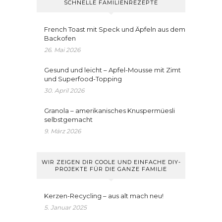
SCHNELLE FAMILIENREZEPTE
French Toast mit Speck und Äpfeln aus dem
Backofen
26. Mai 2026
Gesund und leicht – Apfel-Mousse mit Zimt
und Superfood-Topping
30. April 2026
Granola – amerikanisches Knuspermüesli
selbstgemacht
9. März 2026
WIR ZEIGEN DIR COOLE UND EINFACHE DIY-
PROJEKTE FÜR DIE GANZE FAMILIE
Kerzen-Recycling – aus alt mach neu!
5. Januar 2025