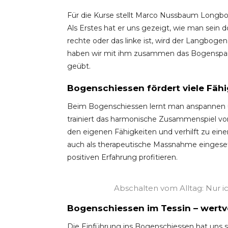
Für die Kurse stellt Marco Nussbaum Longb
Als Erstes hat er uns gezeigt, wie man sein
rechte oder das linke ist, wird der Langboge
haben wir mit ihm zusammen das Bogenspann
geübt.
Bogenschiessen fördert viele Fähi
Beim Bogenschiessen lernt man anspannen u
trainiert das harmonische Zusammenspiel von
den eigenen Fähigkeiten und verhilft zu ei
auch als therapeutische Massnahme eingeset
positiven Erfahrung profitieren.
Abschalten vom Alltag: Nur ic
Bogenschiessen im Tessin – wertv
Die Einführung ins Bogenschiessen hat uns 