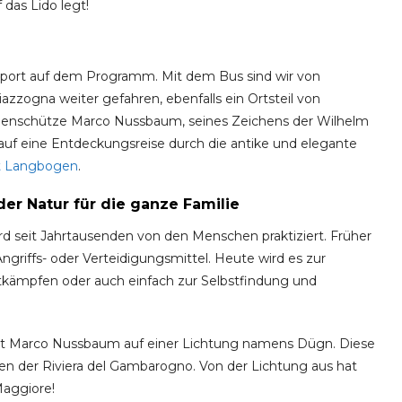
 das Lido legt!
rsport auf dem Programm. Mit dem Bus sind wir von
zzogna weiter gefahren, ebenfalls ein Ortsteil von
genschütze Marco Nussbaum, seines Zeichens der Wilhelm
e auf eine Entdeckungsreise durch die antike und elegante
t Langbogen
.
er Natur für die ganze Familie
ird seit Jahrtausenden von den Menschen praktiziert. Früher
griffs- oder Verteidigungsmittel. Heute wird es zur
ttkämpfen oder auch einfach zur Selbstfindung und
 Marco Nussbaum auf einer Lichtung namens Dügn. Diese
en der Riviera del Gambarogno. Von der Lichtung aus hat
Maggiore!