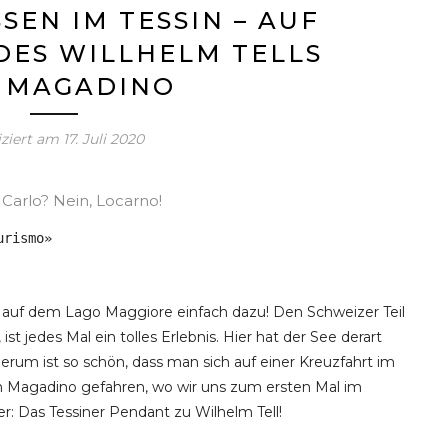
SEN IM TESSIN – AUF
DES WILLHELM TELLS
 MAGADINO
iziert am
17. Juli 2020
Carlo? Nein, Locarno!
urismo»
rt auf dem Lago Maggiore einfach dazu! Den Schweizer Teil
st jedes Mal ein tolles Erlebnis. Hier hat der See derart
rum ist so schön, dass man sich auf einer Kreuzfahrt im
h Magadino gefahren, wo wir uns zum ersten Mal im
: Das Tessiner Pendant zu Wilhelm Tell!