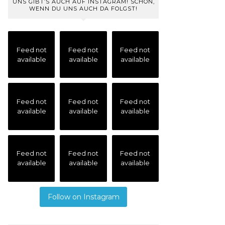
UNS GIBT’S AUCH AUF INSTAGRAM! SCHÖN,
WENN DU UNS AUCH DA FOLGST!
Feed not
Feed not
Feed not
available
available
available
Feed not
Feed not
Feed not
available
available
available
Feed not
Feed not
Feed not
available
available
available
Follow on Instagram