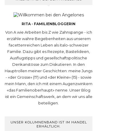
RITA - FAMILIENBLOGGERIN
Von A wie Arbeiten bis Z wie Zahnspange - ich
erzähle wahre Begebenheiten aus unserem
facettenreichen Leben als italo-schweizer
Familie. Dazu gibt es Rezepte, Bastelideen,
Ausflugstipps und gesellschaftspolitische
Denkanstösse zum Diskutieren. In den
Hauptrollen meiner Geschichten: meine Jungs
- «der Grosse» (17) und «der Kleine» (15) - sowie
mein Mann, den ich mit einem Augenzwinkern
«das Familienoberhaupt» nenne. Unser Blog
ist ein Gemeinschaftswerk, an dem wir uns alle
beteiligen.
UNSER KOLUMNENBAND IST IM HANDEL
ERHÄLTLICH.