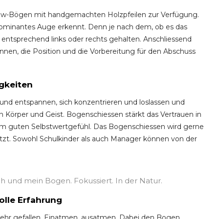
ow-Bögen mit handgemachten Holzpfeilen zur Verfügung.
 dominantes Auge erkennt. Denn je nach dem, ob es das
n entsprechend links oder rechts gehalten. Anschliessend
en, die Position und die Vorbereitung für den Abschuss
gkeiten
nd entspannen, sich konzentrieren und loslassen und
 Körper und Geist. Bogenschiessen stärkt das Vertrauen in
nem guten Selbstwertgefühl. Das Bogenschiessen wird gerne
zt. Sowohl Schulkinder als auch Manager können von der
h und mein Bogen. Fokussiert. In der Natur.
olle Erfahrung
sehr gefallen. Einatmen, ausatmen. Dabei den Bogen