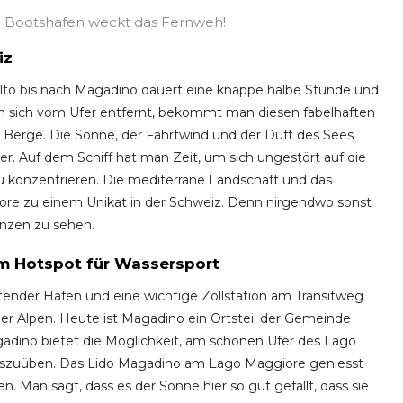
in Bootshafen weckt das Fernweh!
iz
to bis nach Magadino dauert eine knappe halbe Stunde und
n sich vom Ufer entfernt, bekommt man diesen fabelhaften
 Berge. Die Sonne, der Fahrtwind und der Duft des Sees
r. Auf dem Schiff hat man Zeit, um sich ungestört auf die
onzentrieren. Die mediterrane Landschaft und das
re zu einem Unikat in der Schweiz. Denn nirgendwo sonst
lanzen zu sehen.
um Hotspot für Wassersport
tender Hafen und eine wichtige Zollstation am Transitweg
er Alpen. Heute ist Magadino ein Ortsteil der Gemeinde
adino bietet die Möglichkeit, am schönen Ufer des Lago
uszuüben. Das Lido Magadino am Lago Maggiore geniesst
. Man sagt, dass es der Sonne hier so gut gefällt, dass sie