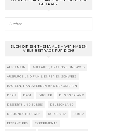
ZU WELCHEM THEMA SUCHST DU EINEN
BEITRAG?
SUCH DIR EIN THEMA AUS – WIR HABEN
VIELE BEITRÄGE FÜR DICH!
ALLGEMEIN
AUFLÄUFE, GRATINS & ONE-POTS
AUSFLÜGE UND FAMILIENFERIEN SCHWEIZ
BASTELN, HANDWERKEN UND DEKORIEREN
BERN
BROT
BÜCHER
BÜNDNERLAND
DESSERTS UND SÜSSES
DEUTSCHLAND
DIE JUNGS BLOGGEN
DOLCE VITA
DOULA
ELTERNTIPPS
EXPERIMENTE