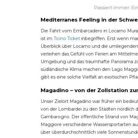
Passiert immer: E
Mediterranes Feeling in der Schwe
Die Fahrt vom Embarcadero in Locarno Mural
ist im
Ticino Ticket
inbegriffen. Erst wenn ma
Überblick über Locarno und die umliegenden
verleihen das Gefühl von Ferien am Mittelmee
Umgebung und das traumhafte Panorama zu k
südländische Klima machen den Lago Maggio
gibt es eine solche Vielfalt an exotischen Pf
Magadino – von der Zollstation z
Unser Zielort Magadino war früher ein bedeu
von der Lombardei zu den Städten nördlich d
Gambarogno. Der öffentliche Strand von Mag
Maggiore verschiedene Wassersportarten a
über überdurchschnittlich viele Sonnenstunden