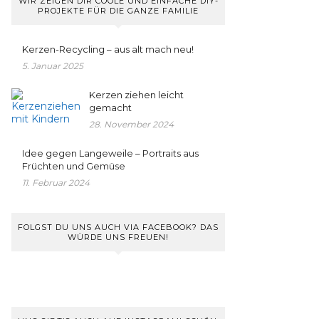
WIR ZEIGEN DIR COOLE UND EINFACHE DIY-
PROJEKTE FÜR DIE GANZE FAMILIE
Kerzen-Recycling – aus alt mach neu!
5. Januar 2025
Kerzen ziehen leicht
gemacht
28. November 2024
Idee gegen Langeweile – Portraits aus
Früchten und Gemüse
11. Februar 2024
FOLGST DU UNS AUCH VIA FACEBOOK? DAS
WÜRDE UNS FREUEN!