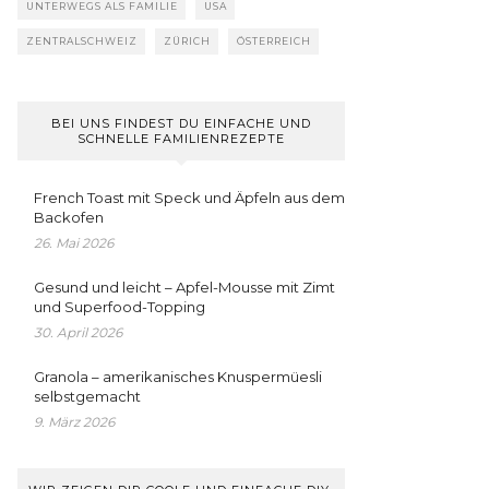
UNTERWEGS ALS FAMILIE
USA
ZENTRALSCHWEIZ
ZÜRICH
ÖSTERREICH
BEI UNS FINDEST DU EINFACHE UND
SCHNELLE FAMILIENREZEPTE
French Toast mit Speck und Äpfeln aus dem
Backofen
26. Mai 2026
Gesund und leicht – Apfel-Mousse mit Zimt
und Superfood-Topping
30. April 2026
Granola – amerikanisches Knuspermüesli
selbstgemacht
9. März 2026