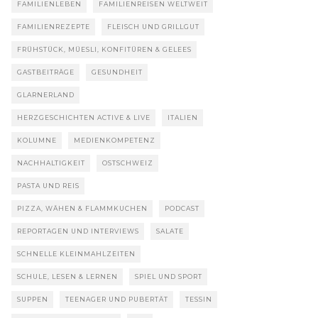
FAMILIENLEBEN
FAMILIENREISEN WELTWEIT
FAMILIENREZEPTE
FLEISCH UND GRILLGUT
FRÜHSTÜCK, MÜESLI, KONFITÜREN & GELEES
GASTBEITRÄGE
GESUNDHEIT
GLARNERLAND
HERZGESCHICHTEN ACTIVE & LIVE
ITALIEN
KOLUMNE
MEDIENKOMPETENZ
NACHHALTIGKEIT
OSTSCHWEIZ
PASTA UND REIS
PIZZA, WÄHEN & FLAMMKUCHEN
PODCAST
REPORTAGEN UND INTERVIEWS
SALATE
SCHNELLE KLEINMAHLZEITEN
SCHULE, LESEN & LERNEN
SPIEL UND SPORT
SUPPEN
TEENAGER UND PUBERTÄT
TESSIN