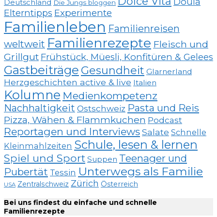
Dolce Vita
Doula
Deutschland
Die Jungs bloggen
Elterntipps
Experimente
Familienleben
Familienreisen
Familienrezepte
weltweit
Fleisch und
Grillgut
Frühstück, Müesli, Konfitüren & Gelees
Gastbeiträge
Gesundheit
Glarnerland
Herzgeschichten active & live
Italien
Kolumne
Medienkompetenz
Nachhaltigkeit
Pasta und Reis
Ostschweiz
Pizza, Wähen & Flammkuchen
Podcast
Reportagen und Interviews
Salate
Schnelle
Schule, lesen & lernen
Kleinmahlzeiten
Spiel und Sport
Teenager und
Suppen
Unterwegs als Familie
Pubertät
Tessin
Zürich
Zentralschweiz
Österreich
USA
Bei uns findest du einfache und schnelle
Familienrezepte