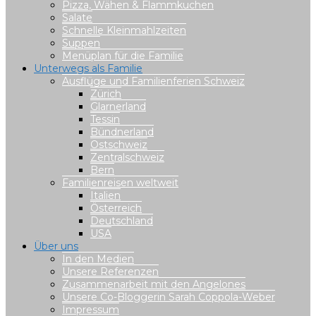
Pizza, Wähen & Flammkuchen
Salate
Schnelle Kleinmahlzeiten
Suppen
Menüplan für die Familie
Unterwegs als Familie
Ausflüge und Familienferien Schweiz
Zürich
Glarnerland
Tessin
Bündnerland
Ostschweiz
Zentralschweiz
Bern
Familienreisen weltweit
Italien
Österreich
Deutschland
USA
Über uns
In den Medien
Unsere Referenzen
Zusammenarbeit mit den Angelones
Unsere Co-Bloggerin Sarah Coppola-Weber
Impressum