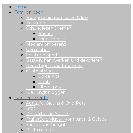
Home
Familienleben
Herzgeschichten active & live
Kolumne
Schule, lesen & lernen
Bücher
Experimente
Medienkompetenz
Gesundheit
Spiel und Sport
Basteln, handwerken und dekorieren
Reportagen und Interviews
Gastbeiträge
Dolce Vita
Doula
Elterntipps
Die Jungs bloggen
Familienrezepte
Aufläufe, Gratins & One-Pots
Brot
Desserts und Süsses
Frühstück, Müesli, Konfitüren & Gelees
Fleisch und Grillgut
Pasta und Reis