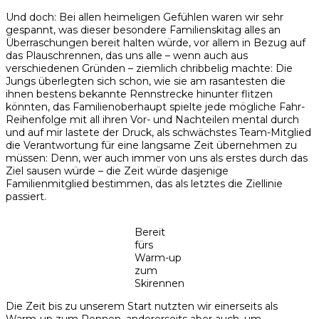
Und doch: Bei allen heimeligen Gefühlen waren wir sehr
gespannt, was dieser besondere Familienskitag alles an
Überraschungen bereit halten würde, vor allem in Bezug auf
das Plauschrennen, das uns alle – wenn auch aus
verschiedenen Gründen – ziemlich chribbelig machte: Die
Jungs überlegten sich schon, wie sie am rasantesten die
ihnen bestens bekannte Rennstrecke hinunter flitzen
könnten, das Familienoberhaupt spielte jede mögliche Fahr-
Reihenfolge mit all ihren Vor- und Nachteilen mental durch
und auf mir lastete der Druck, als schwächstes Team-Mitglied
die Verantwortung für eine langsame Zeit übernehmen zu
müssen: Denn, wer auch immer von uns als erstes durch das
Ziel sausen würde – die Zeit würde dasjenige
Familienmitglied bestimmen, das als letztes die Ziellinie
passiert.
Bereit
fürs
Warm-up
zum
Skirennen
Die Zeit bis zu unserem Start nutzten wir einerseits als
Warm-up zum Rennen, andererseits aber auch, um