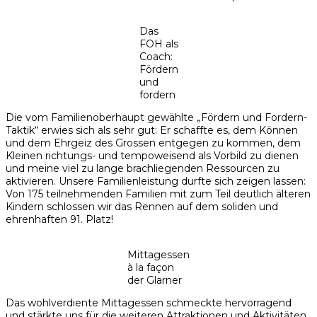
Das
FOH als
Coach:
Fördern
und
fordern
Die vom Familienoberhaupt gewählte „Fördern und Fordern-
Taktik“ erwies sich als sehr gut: Er schaffte es, dem Können
und dem Ehrgeiz des Grossen entgegen zu kommen, dem
Kleinen richtungs- und tempoweisend als Vorbild zu dienen
und meine viel zu lange brachliegenden Ressourcen zu
aktivieren. Unsere Familienleistung durfte sich zeigen lassen:
Von 175 teilnehmenden Familien mit zum Teil deutlich älteren
Kindern schlossen wir das Rennen auf dem soliden und
ehrenhaften 91. Platz!
Mittagessen
à la façon
der Glarner
Das wohlverdiente Mittagessen schmeckte hervorragend
und stärkte uns für die weiteren Attraktionen und Aktivitäten