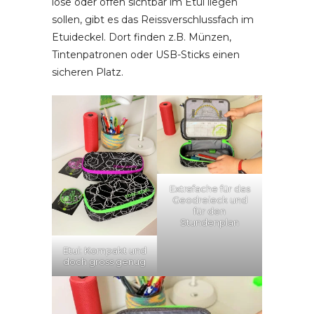
lose oder offen sichtbar im Etui liegen
sollen, gibt es das Reissverschlussfach im
Etuideckel. Dort finden z.B. Münzen,
Tintenpatronen oder USB-Sticks einen
sicheren Platz.
Extrafache für das
Geodreieck und
für den
Stundenplan
Etui: Kompakt und
doch gross genug