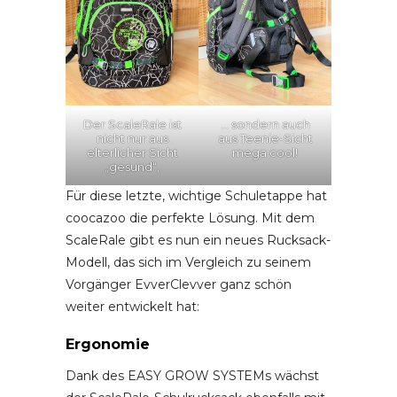
Der ScaleRale ist
… sondern auch
nicht nur aus
aus Teenie-Sicht
elterlicher Sicht
mega cool!
„gesund“,
Für diese letzte, wichtige Schuletappe hat
coocazoo die perfekte Lösung. Mit dem
ScaleRale gibt es nun ein neues Rucksack-
Modell, das sich im Vergleich zu seinem
Vorgänger EvverClevver ganz schön
weiter entwickelt hat:
Ergonomie
Dank des EASY GROW SYSTEMs wächst