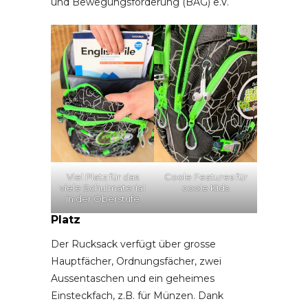
und Bewegungsförderung (BAG) e.V.
Viel Platz für das
Coole Features für
viele Schulmaterial
coole Kids
in der Oberstufe
Platz
Der Rucksack verfügt über grosse
Hauptfächer, Ordnungsfächer, zwei
Aussentaschen und ein geheimes
Einsteckfach, z.B. für Münzen. Dank