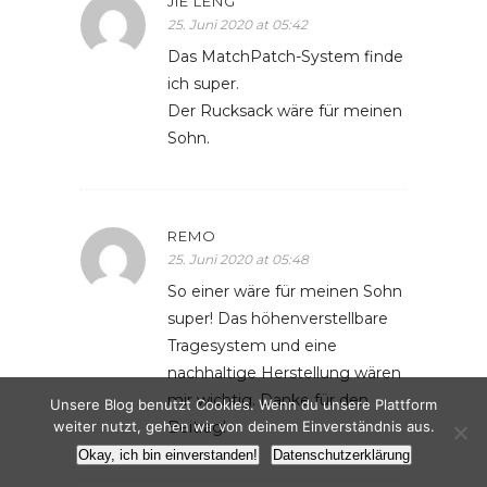
JIE LENG
25. Juni 2020 at 05:42
Das MatchPatch-System finde
ich super.
Der Rucksack wäre für meinen
Sohn.
REMO
25. Juni 2020 at 05:48
So einer wäre für meinen Sohn
super! Das höhenverstellbare
Tragesystem und eine
nachhaltige Herstellung wären
mir wichtig. Danke für den
Unsere Blog benutzt Cookies. Wenn du unsere Plattform
Beitrag!
weiter nutzt, gehen wir von deinem Einverständnis aus.
Okay, ich bin einverstanden!
Datenschutzerklärung