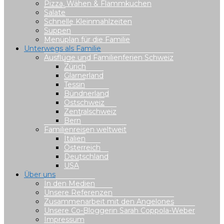
Pizza, Wähen & Flammkuchen
Salate
Schnelle Kleinmahlzeiten
Suppen
Menüplan für die Familie
Unterwegs als Familie
Ausflüge und Familienferien Schweiz
Zürich
Glarnerland
Tessin
Bündnerland
Ostschweiz
Zentralschweiz
Bern
Familienreisen weltweit
Italien
Österreich
Deutschland
USA
Über uns
In den Medien
Unsere Referenzen
Zusammenarbeit mit den Angelones
Unsere Co-Bloggerin Sarah Coppola-Weber
Impressum