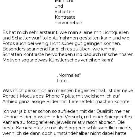
Mit Licht
und
Schatten
Kontraste
hervorheben
Es hat mich sehr erstaunt, wie man alleine mit Lichtquellen
und Schattenwurf tolle Aufnahmen gestalten kann und wie
Fotos auch bei wenig Licht super gut gelingen können.
Besonders spannend fand ich es zu üben, wie ich mit
Schatten Kontraste hervorheben und dadurch unscheinbaren
Motiven sogar etwas Künstlerisches verleihen kann!
„Normales“
Foto …
Was mich persönlich am meisten begeistert hat, ist der neue
Portrait-Modus des iPhone 7 plus, mit welchem ich auf
Anhieb ganz lässige Bilder mit Tiefeneffekt machen konnte!
Ich war ja bisher schon so zufrieden mit der Qualität meiner
iPhone-Bilder, dass ich jeden Versuch, mit einer Spiegelreflex-
Kamera zu fotografieren, jeweils relativ rasch abbrach. Die
beste Kamera nützte mir als Bloggerin schlussendlich nichts,
wenn ich sie dann doch umständehalber nicht dabei hatte