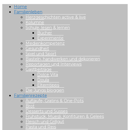
Home
Familienleben
Herzgeschichten active & live
Kolumne
Schule, lesen & lernen
Bücher
Experimente
Medienkompetenz
Gesundheit
Spiel und Sport
Basteln, handwerken und dekorieren
Reportagen und Interviews
Gastbeiträge
Dolce Vita
Doula
Elterntipps
Die Jungs bloggen
Familienrezepte
Aufläufe, Gratins & One-Pots
Brot
Desserts und Süsses
Frühstück, Müesli, Konfitüren & Gelees
Fleisch und Grillgut
Pasta und Reis