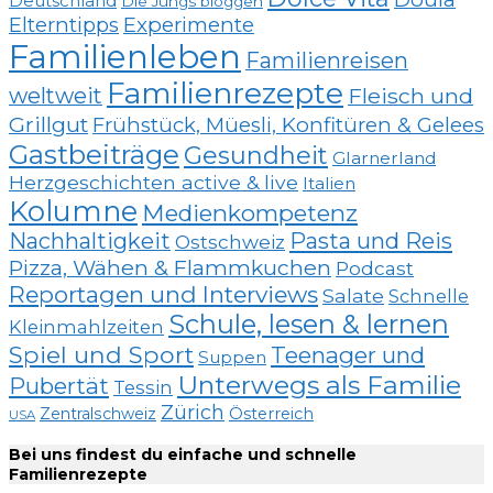
Deutschland
Die Jungs bloggen
Elterntipps
Experimente
Familienleben
Familienreisen
Familienrezepte
weltweit
Fleisch und
Grillgut
Frühstück, Müesli, Konfitüren & Gelees
Gastbeiträge
Gesundheit
Glarnerland
Herzgeschichten active & live
Italien
Kolumne
Medienkompetenz
Nachhaltigkeit
Pasta und Reis
Ostschweiz
Pizza, Wähen & Flammkuchen
Podcast
Reportagen und Interviews
Salate
Schnelle
Schule, lesen & lernen
Kleinmahlzeiten
Spiel und Sport
Teenager und
Suppen
Unterwegs als Familie
Pubertät
Tessin
Zürich
Zentralschweiz
Österreich
USA
Bei uns findest du einfache und schnelle
Familienrezepte