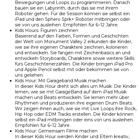
Bewegungen und Loops zu programmieren. Danach
bauen sie ein Labyrinth, durch das sie mit ihrem
Roboter gehen. Für die Session können sie selbst ein
iPad und den Sphero Sprk+ Roboter mitbringen oder
sie von uns ausleihen. Empfohlen für 6–12 Jahre.
Kids Hours: Figuren zeichnen
Basierend auf den Farben, Formen und Geschichten
der Welt von Monument Valley 2 erkunden die Kinder,
wie sie ihre eigenen Charaktere zeichnen, kolorieren
und entwickeln. Sie fangen mit Zeichenbasics an und
entwickeln Storyboards, Charaktere sowie weitere Skills
fürs Geschichtenerzählen. Die Kinder bringen iPad Pro
und Apple Pencil selbst mit oder bekommen sie von
uns geliehen.
Kids Hour: Mit Garageband Musik machen
In dieser Kids Hour dreht sich alles um Musik: Die Kinder
lernen, wie sie mit GarageBand auf dem iPad Musik
machen und Beats entwickeln. Sie lernen mehr über
Rhythmen und produzieren ihre eigenen Drum Beats.
Wir zeigen ihnen auch, wie sie mit Live Loops ihre Rock,
Hip Hop oder EDM Tracks erstellen. Die Kinder können
selbst ein iPad mitbringen oder eins von uns ausleihen.
Empfohlen für 6–12 Jahre.
Kids Hour: Gemeinsam Filme machen
In dieser Kids Hour werden Kinder und Eltern kreativ,