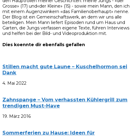
den Hauptrollen meiner Geschichten: meine Jungs - «der
Grosse» (17) und«der Kleine» (15) - sowie mein Mann, den ich
mit einem Augenzwinkern «das Familienoberhaupt» nenne.
Der Blog ist ein Gemeinschaftswerk, an dem wir uns alle
beteiligen. Mein Mann liefert Episoden rund um Haus und
Garten, die Jungs verfassen eigene Texte, führen Interviews
und helfen bei der Bild- und Videoproduktion mit.
Dies koennte dir ebenfalls gefallen
Stillen macht gute Laune – Kuschelhormon sei
Dank
4. Mai 2022
Zahnspange – Vom verhassten Kühlergrill zum
trendigen Must-Have
19. März 2016
Sommerferien zu Hause: Ideen für