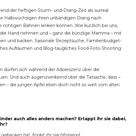
end der heftigen Sturm- und-Drang-Zeit als surreal
die Halbwüchsigen ihren unbändigen Drang nach
e richtigen Bahnen lenken können. Wie kürzlich bei uns,
 in die Hand nehmen und – ganz die bünzlige Mamma – mit
chen und backen. Saisonale Rezeptsuche, Familienbudget-
tliches Aufräumen und Blog-taugliches Food-Foto-Shooting
rn dürfen sich während der Adoleszenz über die
euen. Und auch augenzwinkernd über die Tatsache, dass –
 – die jungen Äpfel eben doch nicht so weit vom alten
inder auch alles anders machen? Ertappt ihr sie dabei,
ihr?
 gebacken hat, findet ihr nachfolgend: