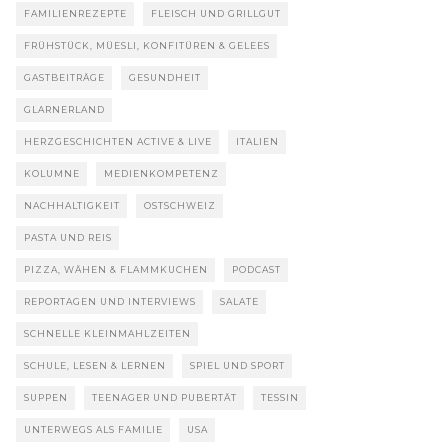
FAMILIENREZEPTE
FLEISCH UND GRILLGUT
FRÜHSTÜCK, MÜESLI, KONFITÜREN & GELEES
GASTBEITRÄGE
GESUNDHEIT
GLARNERLAND
HERZGESCHICHTEN ACTIVE & LIVE
ITALIEN
KOLUMNE
MEDIENKOMPETENZ
NACHHALTIGKEIT
OSTSCHWEIZ
PASTA UND REIS
PIZZA, WÄHEN & FLAMMKUCHEN
PODCAST
REPORTAGEN UND INTERVIEWS
SALATE
SCHNELLE KLEINMAHLZEITEN
SCHULE, LESEN & LERNEN
SPIEL UND SPORT
SUPPEN
TEENAGER UND PUBERTÄT
TESSIN
UNTERWEGS ALS FAMILIE
USA