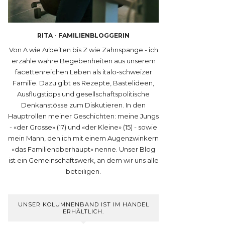
RITA - FAMILIENBLOGGERIN
Von A wie Arbeiten bis Z wie Zahnspange - ich
erzähle wahre Begebenheiten aus unserem
facettenreichen Leben als italo-schweizer
Familie. Dazu gibt es Rezepte, Bastelideen,
Ausflugstipps und gesellschaftspolitische
Denkanstösse zum Diskutieren. In den
Hauptrollen meiner Geschichten: meine Jungs
- «der Grosse» (17) und «der Kleine» (15) - sowie
mein Mann, den ich mit einem Augenzwinkern
«das Familienoberhaupt» nenne. Unser Blog
ist ein Gemeinschaftswerk, an dem wir uns alle
beteiligen.
UNSER KOLUMNENBAND IST IM HANDEL
ERHÄLTLICH.