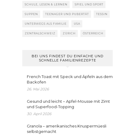
SCHULE, LESEN & LERNEN
SPIEL UND SPORT
SUPPEN
TEENAGER UND PUBERTÄT
TESSIN
UNTERWEGS ALS FAMILIE
USA
ZENTRALSCHWEIZ
ZÜRICH
ÖSTERREICH
BEI UNS FINDEST DU EINFACHE UND
SCHNELLE FAMILIENREZEPTE
French Toast mit Speck und Äpfeln aus dem
Backofen
26. Mai 2026
Gesund und leicht – Apfel-Mousse mit Zimt
und Superfood-Topping
30. April 2026
Granola – amerikanisches Knuspermüesli
selbstgemacht