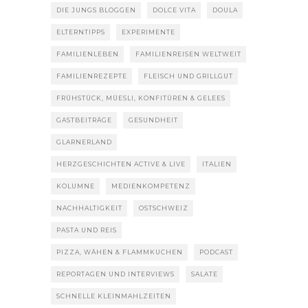
DIE JUNGS BLOGGEN
DOLCE VITA
DOULA
ELTERNTIPPS
EXPERIMENTE
FAMILIENLEBEN
FAMILIENREISEN WELTWEIT
FAMILIENREZEPTE
FLEISCH UND GRILLGUT
FRÜHSTÜCK, MÜESLI, KONFITÜREN & GELEES
GASTBEITRÄGE
GESUNDHEIT
GLARNERLAND
HERZGESCHICHTEN ACTIVE & LIVE
ITALIEN
KOLUMNE
MEDIENKOMPETENZ
NACHHALTIGKEIT
OSTSCHWEIZ
PASTA UND REIS
PIZZA, WÄHEN & FLAMMKUCHEN
PODCAST
REPORTAGEN UND INTERVIEWS
SALATE
SCHNELLE KLEINMAHLZEITEN