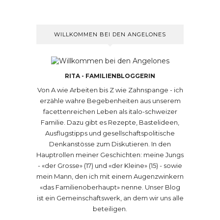
WILLKOMMEN BEI DEN ANGELONES
RITA - FAMILIENBLOGGERIN
Von A wie Arbeiten bis Z wie Zahnspange - ich
erzähle wahre Begebenheiten aus unserem
facettenreichen Leben als italo-schweizer
Familie. Dazu gibt es Rezepte, Bastelideen,
Ausflugstipps und gesellschaftspolitische
Denkanstösse zum Diskutieren. In den
Hauptrollen meiner Geschichten: meine Jungs
- «der Grosse» (17) und «der Kleine» (15) - sowie
mein Mann, den ich mit einem Augenzwinkern
«das Familienoberhaupt» nenne. Unser Blog
ist ein Gemeinschaftswerk, an dem wir uns alle
beteiligen.