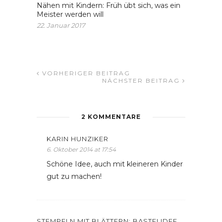
Nähen mit Kindern: Früh übt sich, was ein
Meister werden will
22. Januar 2017
VORHERIGER BEITRAG
NÄCHSTER BEITRAG
2 KOMMENTARE
KARIN HUNZIKER
6. Oktober 2014 at 17:54
Schöne Idee, auch mit kleineren Kinder
gut zu machen!
STEMPELN MIT BLÄTTERN: BASTELIDEE