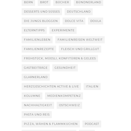
BERN
BROT
BÜCHER
BÜNDNERLAND
DESSERTS UND SÜSSES
DEUTSCHLAND
DIE JUNGS BLOGGEN
DOLCE VITA
DOULA
ELTERNTIPPS
EXPERIMENTE
FAMILIENLEBEN
FAMILIENREISEN WELTWEIT
FAMILIENREZEPTE
FLEISCH UND GRILLGUT
FRÜHSTÜCK, MÜESLI, KONFITÜREN & GELEES
GASTBEITRÄGE
GESUNDHEIT
GLARNERLAND
HERZGESCHICHTEN ACTIVE & LIVE
ITALIEN
KOLUMNE
MEDIENKOMPETENZ
NACHHALTIGKEIT
OSTSCHWEIZ
PASTA UND REIS
PIZZA, WÄHEN & FLAMMKUCHEN
PODCAST