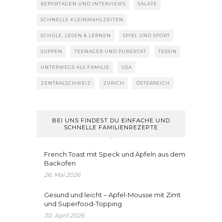
REPORTAGEN UND INTERVIEWS
SALATE
SCHNELLE KLEINMAHLZEITEN
SCHULE, LESEN & LERNEN
SPIEL UND SPORT
SUPPEN
TEENAGER UND PUBERTÄT
TESSIN
UNTERWEGS ALS FAMILIE
USA
ZENTRALSCHWEIZ
ZÜRICH
ÖSTERREICH
BEI UNS FINDEST DU EINFACHE UND
SCHNELLE FAMILIENREZEPTE
French Toast mit Speck und Äpfeln aus dem
Backofen
26. Mai 2026
Gesund und leicht – Apfel-Mousse mit Zimt
und Superfood-Topping
30. April 2026