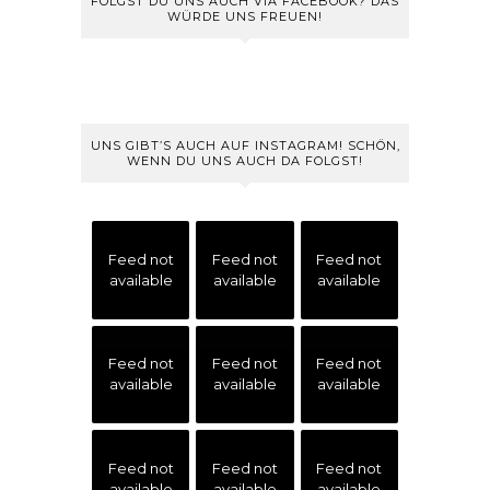
FOLGST DU UNS AUCH VIA FACEBOOK? DAS
WÜRDE UNS FREUEN!
UNS GIBT’S AUCH AUF INSTAGRAM! SCHÖN,
WENN DU UNS AUCH DA FOLGST!
Feed not
Feed not
Feed not
available
available
available
Feed not
Feed not
Feed not
available
available
available
Feed not
Feed not
Feed not
available
available
available