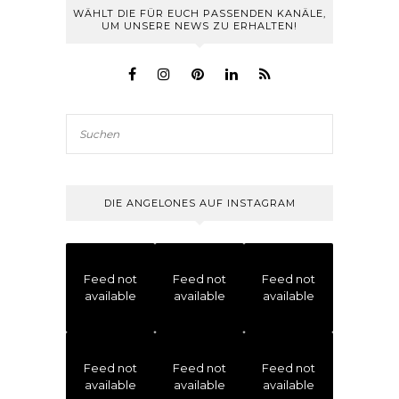
WÄHLT DIE FÜR EUCH PASSENDEN KANÄLE,
UM UNSERE NEWS ZU ERHALTEN!
DIE ANGELONES AUF INSTAGRAM
Feed not
Feed not
Feed not
available
available
available
Feed not
Feed not
Feed not
available
available
available