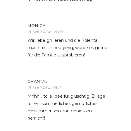
MONICA
21. Mai 2016 at 08:08
Wir liebe grillieren und die Polenta
macht mich neugierig, würde es gerne
für die Familie ausprobieren!
CHANTAL
21. Mai 2016 at 08:17
Mhhh… tolle Idee für gluschtigi Biilage
für ein sommerliches gemütliches
Beisammensein znd geniessen –
herrlich!!!