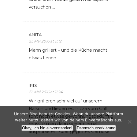
versuchen …
ANITA
21. Mai 2016 at 11:12
Mann grilliert – und die Küche macht
etwas Ferien
IRIS
21. Mai 2016 at 11:24
Wir grillieren sehr viel auf unserem
Balkon und lieben es. Pizza vom Grill
Unsere Blog benutzt Cookies. Wenn du unsere Plattform
tönt noch etwas gewöhnungsbedürftig,
weiter nutzt, gehen wir von deinem Einverständnis aus.
müsste man dann sicher einmal
Okay, ich bin einverstanden!
Datenschutzerklärung
ausprobieren. Aber gegrilltes Gemüse