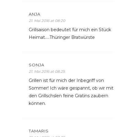
ANJA
21. Mai 2016 at 08:20
Grillsaison bedeutet für mich ein Stück
Heimat…..Thüringer Bratwürste
SONJA
21. Mai 2016 at 08:25
Grillen ist für mich der Inbegriff von
Sommer! Ich wäre gespannt, ob wir mit
den Grillschslen feine Gratins zaubern
können.
TAMARIS