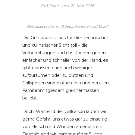
Publiziert am
21. Mai 2016
Gemüseschale mit Rüebli, Fenchel und Erbsli
Die Grillsaison ist aus familientechnischer
und kulinarischer Sicht toll – die
Vorbereitungen und das Kochen gehen
einfacher und schneller von der Hand, es
gibt draussen dann auch weniger
aufzuräumen oder zu putzen und
Grillspeisen sind einfach fein und bei allen
Familienmitgliedern gleichermassen
beliebt.
Doch: Während der Grillsaison läufen wir
gerne Gefahr, uns etwas gar zu einseitig
von Fleisch und Würsten zu ernähren.
Deshalb sind wir immer auf der Suche