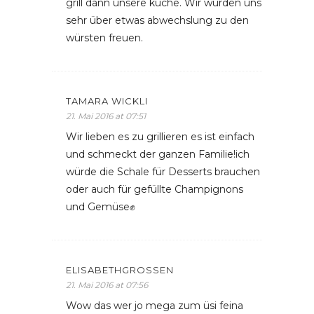
grill dann unsere küche. Wir würden uns
sehr über etwas abwechslung zu den
würsten freuen.
TAMARA WICKLI
21. Mai 2016 at 07:51
Wir lieben es zu grillieren es ist einfach
und schmeckt der ganzen Familie!ich
würde die Schale für Desserts brauchen
oder auch für gefüllte Champignons
und Gemüse✊
ELISABETHGROSSEN
21. Mai 2016 at 07:56
Wow das wer jo mega zum üsi feina