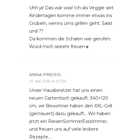
Uhh ja! Das wär was! Ich als Veggie seit
Kindertagen komme immer etwas ins
Grübeln, wenns ums grillen geht. Salat
und ??
Da kommen die Schalen wie gerufen.
Würd mich seeehr freuen☀️
ANNA PREISIG
21. Mai 2016 at 07:34
Unser Hausbesitzer hat uns einen
neuen Gartentisch gekauft: 340×120
cm, wir Bewohner haben den XXL-Grill
(gemauert) dazu gekauft… Wir haben
jetzt ein RiesenSommerEsszimmer,
und freuen uns auf viele leckere
Rezepte….