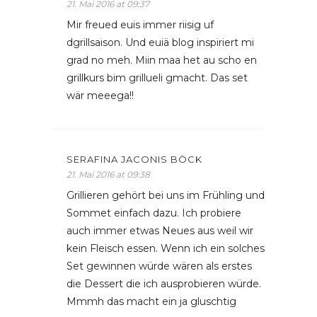
21. Mai 2016 at 09:37
Mir freued euis immer riisig uf
dgrillsaison. Und euiä blog inspiriert mi
grad no meh. Miin maa het au scho en
grillkurs bim grillueli gmacht. Das set
wär meeega!!
SERAFINA JACONIS BÖCK
21. Mai 2016 at 09:38
Grillieren gehört bei uns im Frühling und
Sommet einfach dazu. Ich probiere
auch immer etwas Neues aus weil wir
kein Fleisch essen. Wenn ich ein solches
Set gewinnen würde wären als erstes
die Dessert die ich ausprobieren würde.
Mmmh das macht ein ja gluschtig