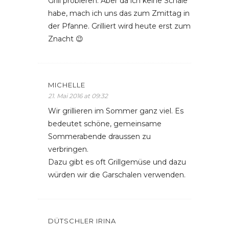
Grill probieren. Aber da ich keine Schale
habe, mach ich uns das zum Zmittag in
der Pfanne. Grilliert wird heute erst zum
Znacht 😉
MICHELLE
21. Mai 2016 at 09:32
Wir grillieren im Sommer ganz viel. Es
bedeutet schöne, gemeinsame
Sommerabende draussen zu
verbringen.
Dazu gibt es oft Grillgemüse und dazu
würden wir die Garschalen verwenden.
DÜTSCHLER IRINA