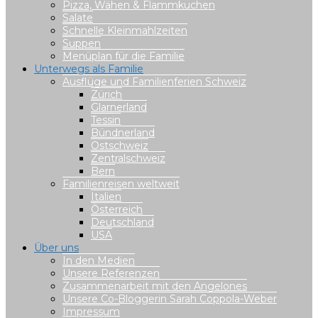
Pizza, Wähen & Flammkuchen
Salate
Schnelle Kleinmahlzeiten
Suppen
Menüplan für die Familie
Unterwegs als Familie
Ausflüge und Familienferien Schweiz
Zürich
Glarnerland
Tessin
Bündnerland
Ostschweiz
Zentralschweiz
Bern
Familienreisen weltweit
Italien
Österreich
Deutschland
USA
Über uns
In den Medien
Unsere Referenzen
Zusammenarbeit mit den Angelones
Unsere Co-Bloggerin Sarah Coppola-Weber
Impressum