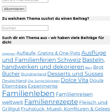
Zu welchem Thema suchst du einen Beitrag?
Such dir ein Thema aus – wir haben viele Beiträge für
dich!
Ausflüge
Aufläufe, Gratins & One-Pots
Allgemein
und Familienferien Schweiz
Basteln,
handwerken und dekorieren
Brot
Bern
Desserts und Süsses
Bücher
Bündnerland
Dolce Vita
Doula
Deutschland
Die Jungs bloggen
Elterntipps
Experimente
Familienleben
Familienreisen
Familienrezepte
weltweit
Fleisch und
Grillgut
Frühstück, Müesli, Konfitüren & Gelees