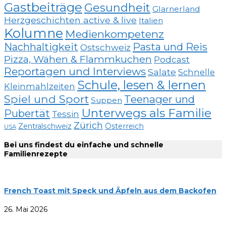
Gastbeiträge
Gesundheit
Glarnerland
Herzgeschichten active & live
Italien
Kolumne
Medienkompetenz
Nachhaltigkeit
Pasta und Reis
Ostschweiz
Pizza, Wähen & Flammkuchen
Podcast
Reportagen und Interviews
Salate
Schnelle
Schule, lesen & lernen
Kleinmahlzeiten
Spiel und Sport
Teenager und
Suppen
Unterwegs als Familie
Pubertät
Tessin
Zürich
Zentralschweiz
Österreich
USA
Bei uns findest du einfache und schnelle
Familienrezepte
French Toast mit Speck und Äpfeln aus dem Backofen
26. Mai 2026