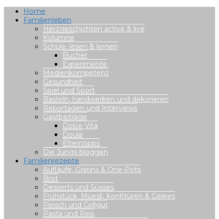
Home
Familienleben
Herzgeschichten active & live
Kolumne
Schule, lesen & lernen
Bücher
Experimente
Medienkompetenz
Gesundheit
Spiel und Sport
Basteln, handwerken und dekorieren
Reportagen und Interviews
Gastbeiträge
Dolce Vita
Doula
Elterntipps
Die Jungs bloggen
Familienrezepte
Aufläufe, Gratins & One-Pots
Brot
Desserts und Süsses
Frühstück, Müesli, Konfitüren & Gelees
Fleisch und Grillgut
Pasta und Reis