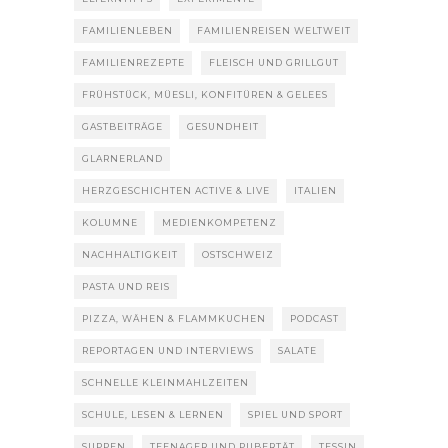
FAMILIENLEBEN
FAMILIENREISEN WELTWEIT
FAMILIENREZEPTE
FLEISCH UND GRILLGUT
FRÜHSTÜCK, MÜESLI, KONFITÜREN & GELEES
GASTBEITRÄGE
GESUNDHEIT
GLARNERLAND
HERZGESCHICHTEN ACTIVE & LIVE
ITALIEN
KOLUMNE
MEDIENKOMPETENZ
NACHHALTIGKEIT
OSTSCHWEIZ
PASTA UND REIS
PIZZA, WÄHEN & FLAMMKUCHEN
PODCAST
REPORTAGEN UND INTERVIEWS
SALATE
SCHNELLE KLEINMAHLZEITEN
SCHULE, LESEN & LERNEN
SPIEL UND SPORT
SUPPEN
TEENAGER UND PUBERTÄT
TESSIN