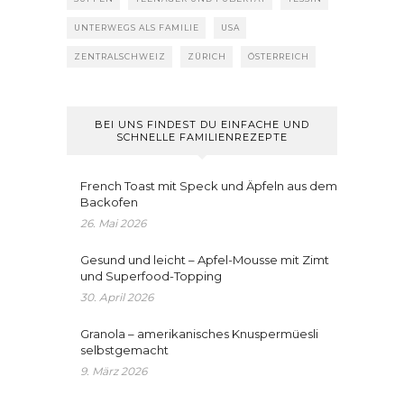
UNTERWEGS ALS FAMILIE
USA
ZENTRALSCHWEIZ
ZÜRICH
ÖSTERREICH
BEI UNS FINDEST DU EINFACHE UND
SCHNELLE FAMILIENREZEPTE
French Toast mit Speck und Äpfeln aus dem
Backofen
26. Mai 2026
Gesund und leicht – Apfel-Mousse mit Zimt
und Superfood-Topping
30. April 2026
Granola – amerikanisches Knuspermüesli
selbstgemacht
9. März 2026