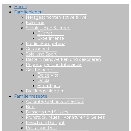
Home
Familienleben
Herzgeschichten active & live
Kolumne
Schule, lesen & lernen
Bücher
Experimente
Medienkompetenz
Gesundheit
Spiel und Sport
Basteln, handwerken und dekorieren
Reportagen und Interviews
Gastbeiträge
Dolce Vita
Doula
Elterntipps
Die Jungs bloggen
Familienrezepte
Aufläufe, Gratins & One-Pots
Brot
Desserts und Süsses
Frühstück, Müesli, Konfitüren & Gelees
Fleisch und Grillgut
Pasta und Reis