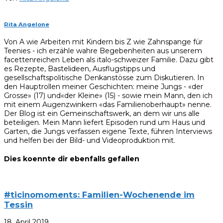
Rita Angelone
Von A wie Arbeiten mit Kindern bis Z wie Zahnspange für
Teenies - ich erzähle wahre Begebenheiten aus unserem
facettenreichen Leben als italo-schweizer Familie. Dazu gibt
es Rezepte, Bastelideen, Ausflugstipps und
gesellschaftspolitische Denkanstösse zum Diskutieren. In
den Hauptrollen meiner Geschichten: meine Jungs - «der
Grosse» (17) und«der Kleine» (15) - sowie mein Mann, den ich
mit einem Augenzwinkern «das Familienoberhaupt» nenne.
Der Blog ist ein Gemeinschaftswerk, an dem wir uns alle
beteiligen. Mein Mann liefert Episoden rund um Haus und
Garten, die Jungs verfassen eigene Texte, führen Interviews
und helfen bei der Bild- und Videoproduktion mit.
Dies koennte dir ebenfalls gefallen
#ticinomoments: Familien-Wochenende im
Tessin
18. April 2019