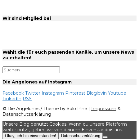
Wir sind Mitglied bei
Wählt die für euch passenden Kanäle, um unsere News
zu erhalten!
Die Angelones auf Instagram
Facebook
Twitter
Instagram
Pinterest
Bloglovin
Youtube
LinkedIn
RSS
© Die Angelones / Theme by Solo Pine |
Impressum
&
Datenschutzerklärung
Unsere Blog benutzt Cookies. Wenn du unsere Plattform
weiter nutzt, gehen wir von deinem Einverständnis aus.
Okay, ich bin einverstanden!
Datenschutzerklärung