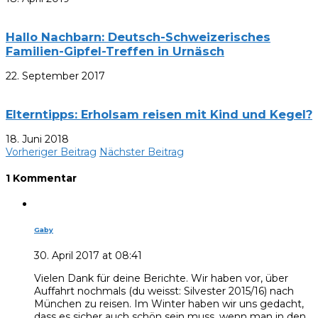
Hallo Nachbarn: Deutsch-Schweizerisches
Familien-Gipfel-Treffen in Urnäsch
22. September 2017
Elterntipps: Erholsam reisen mit Kind und Kegel?
18. Juni 2018
Vorheriger Beitrag
Nächster Beitrag
1 Kommentar
Gaby
30. April 2017 at 08:41
Vielen Dank für deine Berichte. Wir haben vor, über
Auffahrt nochmals (du weisst: Silvester 2015/16) nach
München zu reisen. Im Winter haben wir uns gedacht,
dass es sicher auch schön sein muss, wenn man in den