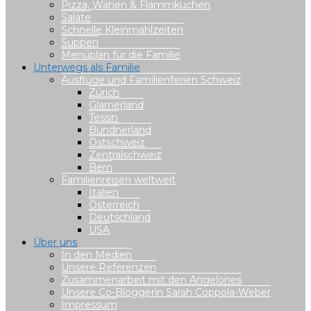
Pizza, Wähen & Flammkuchen
Salate
Schnelle Kleinmahlzeiten
Suppen
Menüplan für die Familie
Unterwegs als Familie
Ausflüge und Familienferien Schweiz
Zürich
Glarnerland
Tessin
Bündnerland
Ostschweiz
Zentralschweiz
Bern
Familienreisen weltweit
Italien
Österreich
Deutschland
USA
Über uns
In den Medien
Unsere Referenzen
Zusammenarbeit mit den Angelones
Unsere Co-Bloggerin Sarah Coppola-Weber
Impressum