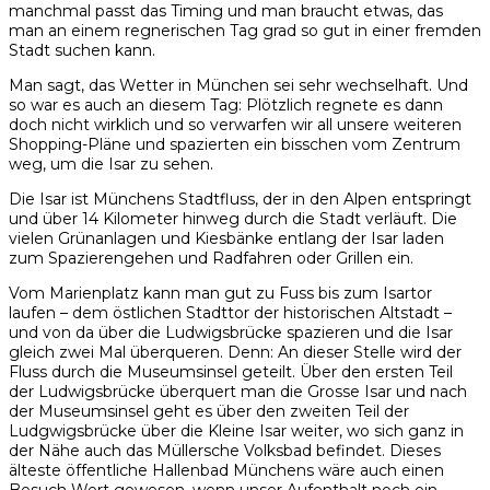
manchmal passt das Timing und man braucht etwas, das
man an einem regnerischen Tag grad so gut in einer fremden
Stadt suchen kann.
Man sagt, das Wetter in München sei sehr wechselhaft. Und
so war es auch an diesem Tag: Plötzlich regnete es dann
doch nicht wirklich und so verwarfen wir all unsere weiteren
Shopping-Pläne und spazierten ein bisschen vom Zentrum
weg, um die Isar zu sehen.
Die Isar ist Münchens Stadtfluss, der in den Alpen entspringt
und über 14 Kilometer hinweg durch die Stadt verläuft. Die
vielen Grünanlagen und Kiesbänke entlang der Isar laden
zum Spazierengehen und Radfahren oder Grillen ein.
Vom Marienplatz kann man gut zu Fuss bis zum Isartor
laufen – dem östlichen Stadttor der historischen Altstadt –
und von da über die Ludwigsbrücke spazieren und die Isar
gleich zwei Mal überqueren. Denn: An dieser Stelle wird der
Fluss durch die Museumsinsel geteilt. Über den ersten Teil
der Ludwigsbrücke überquert man die Grosse Isar und nach
der Museumsinsel geht es über den zweiten Teil der
Ludgwigsbrücke über die Kleine Isar weiter, wo sich ganz in
der Nähe auch das Müllersche Volksbad befindet. Dieses
älteste öffentliche Hallenbad Münchens wäre auch einen
Besuch Wert gewesen, wenn unser Aufenthalt noch ein