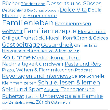
Desserts und Süsses
Bücher
Bündnerland
Dolce Vita
Doula
Deutschland
Die Jungs bloggen
Elterntipps
Experimente
Familienleben
Familienreisen
Familienrezepte
weltweit
Fleisch und
Grillgut
Frühstück, Müesli, Konfitüren & Gelees
Gastbeiträge
Gesundheit
Glarnerland
Herzgeschichten active & live
Italien
Kolumne
Medienkompetenz
Nachhaltigkeit
Pasta und Reis
Ostschweiz
Pizza, Wähen & Flammkuchen
Podcast
Reportagen und Interviews
Salate
Schnelle
Schule, lesen & lernen
Kleinmahlzeiten
Spiel und Sport
Teenager und
Suppen
Unterwegs als Familie
Pubertät
Tessin
Zürich
Zentralschweiz
Österreich
USA