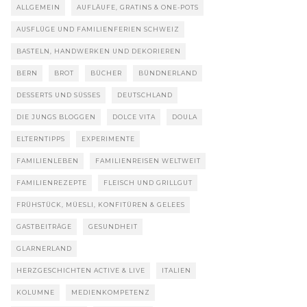
ALLGEMEIN
AUFLÄUFE, GRATINS & ONE-POTS
AUSFLÜGE UND FAMILIENFERIEN SCHWEIZ
BASTELN, HANDWERKEN UND DEKORIEREN
BERN
BROT
BÜCHER
BÜNDNERLAND
DESSERTS UND SÜSSES
DEUTSCHLAND
DIE JUNGS BLOGGEN
DOLCE VITA
DOULA
ELTERNTIPPS
EXPERIMENTE
FAMILIENLEBEN
FAMILIENREISEN WELTWEIT
FAMILIENREZEPTE
FLEISCH UND GRILLGUT
FRÜHSTÜCK, MÜESLI, KONFITÜREN & GELEES
GASTBEITRÄGE
GESUNDHEIT
GLARNERLAND
HERZGESCHICHTEN ACTIVE & LIVE
ITALIEN
KOLUMNE
MEDIENKOMPETENZ