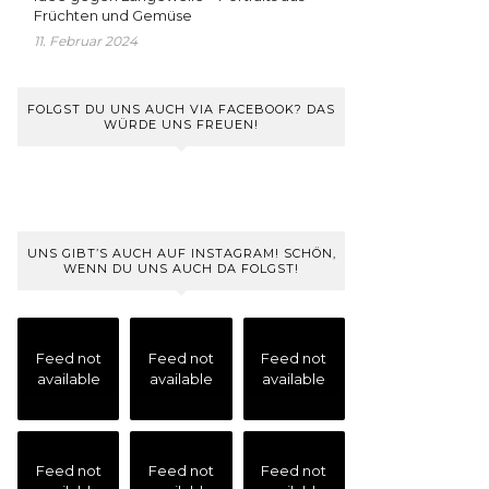
Früchten und Gemüse
11. Februar 2024
FOLGST DU UNS AUCH VIA FACEBOOK? DAS
WÜRDE UNS FREUEN!
UNS GIBT’S AUCH AUF INSTAGRAM! SCHÖN,
WENN DU UNS AUCH DA FOLGST!
Feed not
Feed not
Feed not
available
available
available
Feed not
Feed not
Feed not