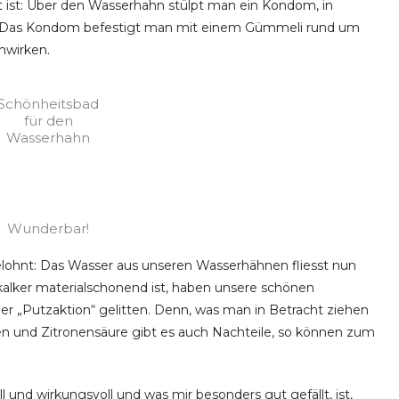
gut ist: Über den Wasserhahn stülpt man ein Kondom, in
t. Das Kondom befestigt man mit einem Gümmeli rund um
nwirken.
Schönheitsbad
für den
Wasserhahn
Wunderbar!
gelohnt: Das Wasser aus unseren Wasserhähnen fliesst nun
ntkalker materialschonend ist, haben unsere schönen
r „Putzaktion“ gelitten. Denn, was man in Betracht ziehen
en und Zitronensäure gibt es auch Nachteile, so können zum
 und wirkungsvoll und was mir besonders gut gefällt, ist,