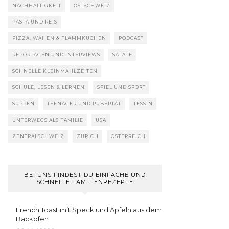
NACHHALTIGKEIT
OSTSCHWEIZ
PASTA UND REIS
PIZZA, WÄHEN & FLAMMKUCHEN
PODCAST
REPORTAGEN UND INTERVIEWS
SALATE
SCHNELLE KLEINMAHLZEITEN
SCHULE, LESEN & LERNEN
SPIEL UND SPORT
SUPPEN
TEENAGER UND PUBERTÄT
TESSIN
UNTERWEGS ALS FAMILIE
USA
ZENTRALSCHWEIZ
ZÜRICH
ÖSTERREICH
BEI UNS FINDEST DU EINFACHE UND
SCHNELLE FAMILIENREZEPTE
French Toast mit Speck und Äpfeln aus dem
Backofen