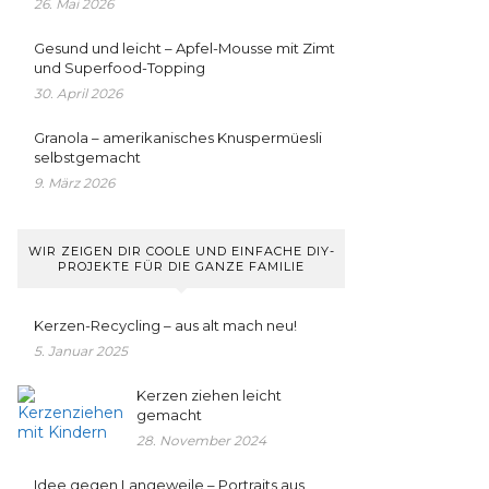
26. Mai 2026
Gesund und leicht – Apfel-Mousse mit Zimt
und Superfood-Topping
30. April 2026
Granola – amerikanisches Knuspermüesli
selbstgemacht
9. März 2026
WIR ZEIGEN DIR COOLE UND EINFACHE DIY-
PROJEKTE FÜR DIE GANZE FAMILIE
Kerzen-Recycling – aus alt mach neu!
5. Januar 2025
Kerzen ziehen leicht
gemacht
28. November 2024
Idee gegen Langeweile – Portraits aus