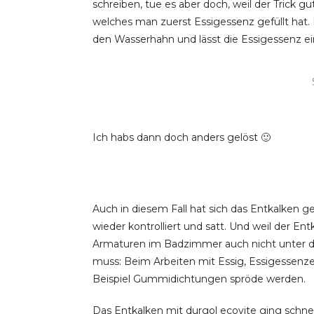
schreiben, tue es aber doch, weil der Trick 
welches man zuerst Essigessenz gefüllt ha
den Wasserhahn und lässt die Essigessenz ei
Ich habs dann doch anders gelöst 🙂
Auch in diesem Fall hat sich das Entkalken 
wieder kontrolliert und satt. Und weil der E
Armaturen im Badzimmer auch nicht unter de
muss: Beim Arbeiten mit Essig, Essigessenz
Beispiel Gummidichtungen spröde werden.
Das Entkalken mit durgol ecovite ging schnell