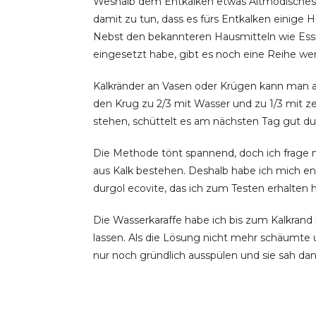
Weshalb dem Entkalken etwas Altmodisches a
damit zu tun, dass es fürs Entkalken einige H
Nebst den bekannteren Hausmitteln wie Essig
eingesetzt habe, gibt es noch eine Reihe we
Kalkränder an Vasen oder Krügen kann man au
den Krug zu 2/3 mit Wasser und zu 1/3 mit z
stehen, schüttelt es am nächsten Tag gut du
Die Methode tönt spannend, doch ich frage mic
aus Kalk bestehen. Deshalb habe ich mich e
durgol ecovite, das ich zum Testen erhalten 
Die Wasserkaraffe habe ich bis zum Kalkrand
lassen. Als die Lösung nicht mehr schäumte u
nur noch gründlich ausspülen und sie sah da