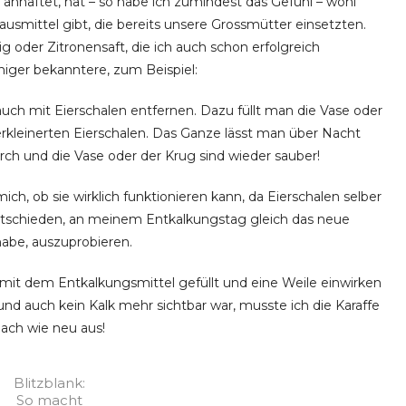
nhaftet, hat – so habe ich zumindest das Gefühl – wohl
ausmittel gibt, die bereits unsere Grossmütter einsetzten.
 oder Zitronensaft, die ich auch schon erfolgreich
niger bekanntere, zum Beispiel:
ch mit Eierschalen entfernen. Dazu füllt man die Vase oder
erkleinerten Eierschalen. Das Ganze lässt man über Nacht
rch und die Vase oder der Krug sind wieder sauber!
h, ob sie wirklich funktionieren kann, da Eierschalen selber
ntschieden, an meinem Entkalkungstag gleich das neue
habe, auszuprobieren.
 mit dem Entkalkungsmittel gefüllt und eine Weile einwirken
nd auch kein Kalk mehr sichtbar war, musste ich die Karaffe
nach wie neu aus!
Blitzblank:
So macht