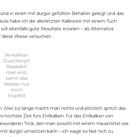
nd in einen mit durgol gefüllten Behälter gelegt und das
uss habe ich die allerletzten Kalkreste mit einem Tuch
ll ebenfalls gute Resultate erzielen – als Alternative
f diese Weise versuchen.
Verkalkter
Duschkopf:
Realisiert
man erst,
wenn das
Wasser nur
noch
tröpfelt
 (Viel zu) lange macht man nichts und plötzlich spritzt das
es höchste Zeit fürs Entkalken. Für das Entkalken von
esonderen Trick, den man sowohl mit einem Hausmittel wie
mit durgol umsetzen kann – ich wage es fast nich zu