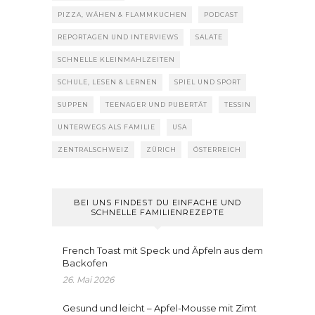
PIZZA, WÄHEN & FLAMMKUCHEN
PODCAST
REPORTAGEN UND INTERVIEWS
SALATE
SCHNELLE KLEINMAHLZEITEN
SCHULE, LESEN & LERNEN
SPIEL UND SPORT
SUPPEN
TEENAGER UND PUBERTÄT
TESSIN
UNTERWEGS ALS FAMILIE
USA
ZENTRALSCHWEIZ
ZÜRICH
ÖSTERREICH
BEI UNS FINDEST DU EINFACHE UND
SCHNELLE FAMILIENREZEPTE
French Toast mit Speck und Äpfeln aus dem
Backofen
26. Mai 2026
Gesund und leicht – Apfel-Mousse mit Zimt