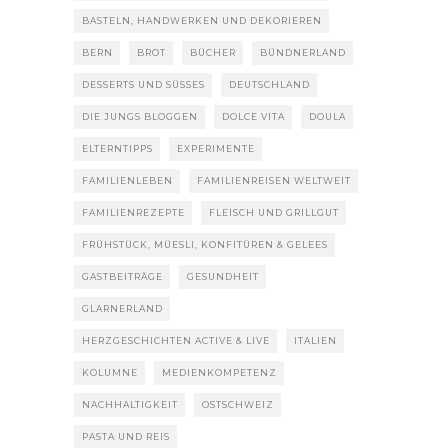
BASTELN, HANDWERKEN UND DEKORIEREN
BERN
BROT
BÜCHER
BÜNDNERLAND
DESSERTS UND SÜSSES
DEUTSCHLAND
DIE JUNGS BLOGGEN
DOLCE VITA
DOULA
ELTERNTIPPS
EXPERIMENTE
FAMILIENLEBEN
FAMILIENREISEN WELTWEIT
FAMILIENREZEPTE
FLEISCH UND GRILLGUT
FRÜHSTÜCK, MÜESLI, KONFITÜREN & GELEES
GASTBEITRÄGE
GESUNDHEIT
GLARNERLAND
HERZGESCHICHTEN ACTIVE & LIVE
ITALIEN
KOLUMNE
MEDIENKOMPETENZ
NACHHALTIGKEIT
OSTSCHWEIZ
PASTA UND REIS