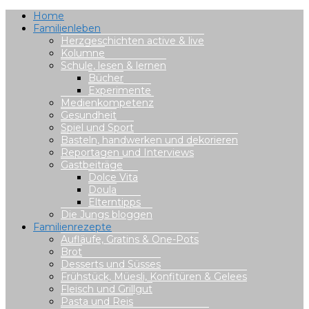
Home
Familienleben
Herzgeschichten active & live
Kolumne
Schule, lesen & lernen
Bücher
Experimente
Medienkompetenz
Gesundheit
Spiel und Sport
Basteln, handwerken und dekorieren
Reportagen und Interviews
Gastbeiträge
Dolce Vita
Doula
Elterntipps
Die Jungs bloggen
Familienrezepte
Aufläufe, Gratins & One-Pots
Brot
Desserts und Süsses
Frühstück, Müesli, Konfitüren & Gelees
Fleisch und Grillgut
Pasta und Reis