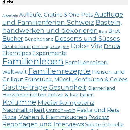
dich!
Ausflüge
Aufläufe, Gratins & One-Pots
Allgemein
und Familienferien Schweiz
Basteln,
handwerken und dekorieren
Brot
Bern
Desserts und Süsses
Bücher
Bündnerland
Dolce Vita
Doula
Deutschland
Die Jungs bloggen
Elterntipps
Experimente
Familienleben
Familienreisen
Familienrezepte
weltweit
Fleisch und
Grillgut
Frühstück, Müesli, Konfitüren & Gelees
Gastbeiträge
Gesundheit
Glarnerland
Herzgeschichten active & live
Italien
Kolumne
Medienkompetenz
Nachhaltigkeit
Pasta und Reis
Ostschweiz
Pizza, Wähen & Flammkuchen
Podcast
Reportagen und Interviews
Salate
Schnelle