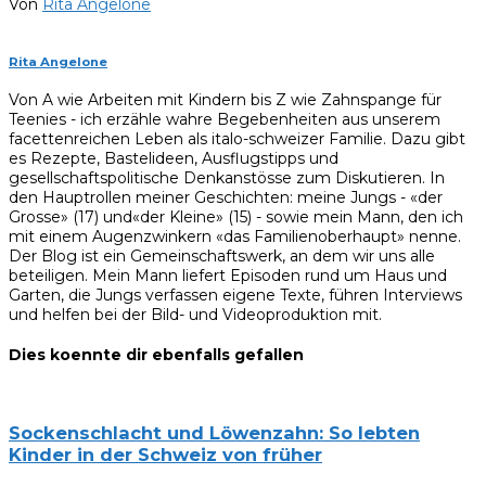
Von
Rita Angelone
Rita Angelone
Von A wie Arbeiten mit Kindern bis Z wie Zahnspange für
Teenies - ich erzähle wahre Begebenheiten aus unserem
facettenreichen Leben als italo-schweizer Familie. Dazu gibt
es Rezepte, Bastelideen, Ausflugstipps und
gesellschaftspolitische Denkanstösse zum Diskutieren. In
den Hauptrollen meiner Geschichten: meine Jungs - «der
Grosse» (17) und«der Kleine» (15) - sowie mein Mann, den ich
mit einem Augenzwinkern «das Familienoberhaupt» nenne.
Der Blog ist ein Gemeinschaftswerk, an dem wir uns alle
beteiligen. Mein Mann liefert Episoden rund um Haus und
Garten, die Jungs verfassen eigene Texte, führen Interviews
und helfen bei der Bild- und Videoproduktion mit.
Dies koennte dir ebenfalls gefallen
Sockenschlacht und Löwenzahn: So lebten
Kinder in der Schweiz von früher