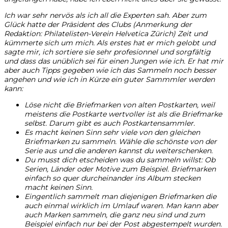
Ich war sehr nervös als ich all die Experten sah. Aber zum
Glück hatte der Präsident des Clubs (Anmerkung der
Redaktion: Philatelisten-Verein Helvetica Zürich) Zeit und
kümmerte sich um mich. Als erstes hat er mich gelobt und
sagte mir, ich sortiere sie sehr profesionnel und sorgfältig
und dass das unüblich sei für einen Jungen wie ich. Er hat mir
aber auch Tipps gegeben wie ich das Sammeln noch besser
angehen und wie ich in Kürze ein guter Sammmler werden
kann:
Löse nicht die Briefmarken von alten Postkarten, weil
meistens die Postkarte wertvoller ist als die Briefmarke
selbst. Darum gibt es auch Postkartensammler.
Es macht keinen Sinn sehr viele von den gleichen
Briefmarken zu sammeln. Wähle die schönste von der
Serie aus und die anderen kannst du weiterschenken.
Du musst dich etscheiden was du sammeln willst: Ob
Serien, Länder oder Motive zum Beispiel. Briefmarken
einfach so quer durcheinander ins Album stecken
macht keinen Sinn.
Eingentlich sammelt man diejenigen Briefmarken die
auch einmal wirklich im Umlauf waren. Man kann aber
auch Marken sammeln, die ganz neu sind und zum
Beispiel einfach nur bei der Post abgestempelt wurden.