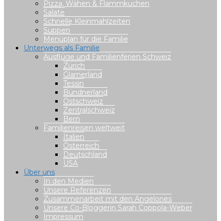
Pizza, Wähen & Flammkuchen
Salate
Schnelle Kleinmahlzeiten
Suppen
Menüplan für die Familie
Unterwegs als Familie
Ausflüge und Familienferien Schweiz
Zürich
Glarnerland
Tessin
Bündnerland
Ostschweiz
Zentralschweiz
Bern
Familienreisen weltweit
Italien
Österreich
Deutschland
USA
Über uns
In den Medien
Unsere Referenzen
Zusammenarbeit mit den Angelones
Unsere Co-Bloggerin Sarah Coppola-Weber
Impressum