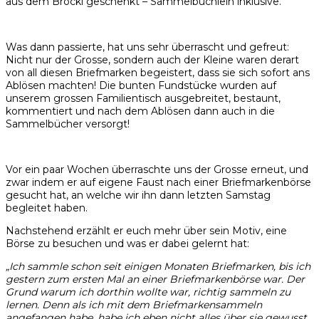
aus dem Brocki geschenkt – Sammelbüchlein inklusive.
Was dann passierte, hat uns sehr überrascht und gefreut:
Nicht nur der Grosse, sondern auch der Kleine waren derart
von all diesen Briefmarken begeistert, dass sie sich sofort ans
Ablösen machten! Die bunten Fundstücke wurden auf
unserem grossen Familientisch ausgebreitet, bestaunt,
kommentiert und nach dem Ablösen dann auch in die
Sammelbücher versorgt!
Vor ein paar Wochen überraschte uns der Grosse erneut, und
zwar indem er auf eigene Faust nach einer Briefmarkenbörse
gesucht hat, an welche wir ihn dann letzten Samstag
begleitet haben.
Nachstehend erzählt er euch mehr über sein Motiv, eine
Börse zu besuchen und was er dabei gelernt hat:
„Ich sammle schon seit einigen Monaten Briefmarken, bis ich
gestern zum ersten Mal an einer Briefmarkenbörse war. Der
Grund warum ich dorthin wollte war, richtig sammeln zu
lernen. Denn als ich mit dem Briefmarkensammeln
angefangen habe, habe ich eben nicht alles über sie gewusst.