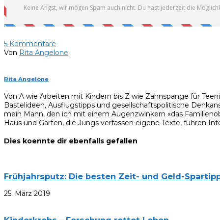
5
Kommentare
Von
Rita Angelone
Rita Angelone
Von A wie Arbeiten mit Kindern bis Z wie Zahnspange für Teen
Bastelideen, Ausflugstipps und gesellschaftspolitische Denkan
mein Mann, den ich mit einem Augenzwinkern «das Familienobe
Haus und Garten, die Jungs verfassen eigene Texte, führen Inte
Dies koennte dir ebenfalls gefallen
Frühjahrsputz: Die besten Zeit- und Geld-Spartip
25. März 2019
Kinderkrebs – Forschung rettet Leben