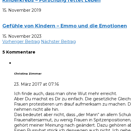
15. November 2019
Gefühle von Kindern – Emmo und die Emotionen
15. November 2023
Vorheriger Beitrag
Nächster Beitrag
5 Kommentare
Christina Zimmer
23. März 2017 at 07:16
Ich finde auch, dass man ohne Wut mehr erreicht.
Aber Du machst es Dir zu einfach. Die gesetzliche Gleichs
Frauen protestieren um drauf aufmerksam zu machen. Diese 
nehmen nicht alle hin.
Das bedeutet aber nicht, dass „der Mann“ an allem Schu
Frauenaltersarmut, zu wenig Frauen in Spitzenpositionen,
gehört meiner Meinung nach geändert. Dazu gehören abe
Einen Pussyhat strick ich deswegen auch nicht. Ich ge