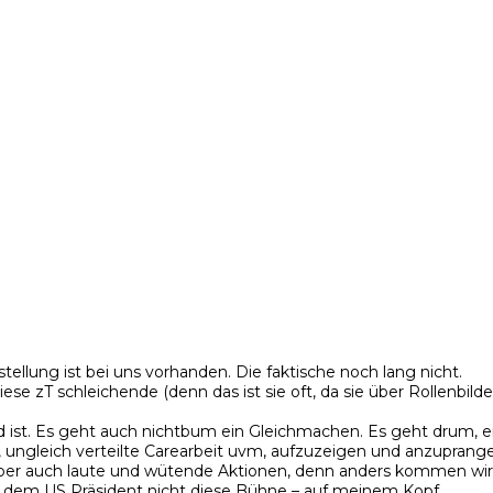
tellung ist bei uns vorhanden. Die faktische noch lang nicht.
zT schleichende (denn das ist sie oft, da sie über Rollenbilder 
ld ist. Es geht auch nichtbum ein Gleichmachen. Es geht drum, 
 ungleich verteilte Carearbeit uvm, aufzuzeigen und anzupranger
r auch laute und wütende Aktionen, denn anders kommen wir ni
be dem US Präsident nicht diese Bühne – auf meinem Kopf…