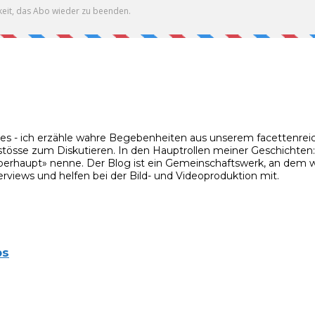
ies - ich erzähle wahre Begebenheiten aus unserem facettenreic
stösse zum Diskutieren. In den Hauptrollen meiner Geschichten: m
rhaupt» nenne. Der Blog ist ein Gemeinschaftswerk, an dem wir
rviews und helfen bei der Bild- und Videoproduktion mit.
ps