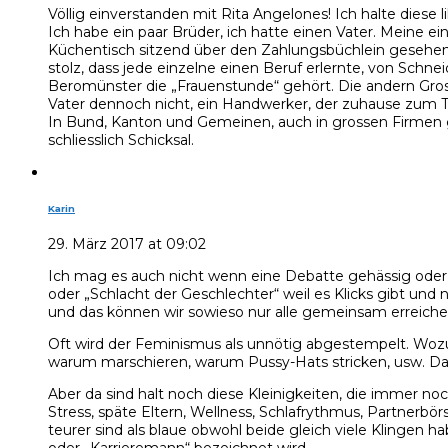
Völlig einverstanden mit Rita Angelones! Ich halte diese l
Ich habe ein paar Brüder, ich hatte einen Vater. Meine e
Küchentisch sitzend über den Zahlungsbüchlein gesehen
stolz, dass jede einzelne einen Beruf erlernte, von Sch
Beromünster die „Frauenstunde“ gehört. Die andern Gros
Vater dennoch nicht, ein Handwerker, der zuhause zum Tei
In Bund, Kanton und Gemeinen, auch in grossen Firmen gi
schliesslich Schicksal.
Karin
29. März 2017 at 09:02
Ich mag es auch nicht wenn eine Debatte gehässig oder wü
oder „Schlacht der Geschlechter“ weil es Klicks gibt und
und das können wir sowieso nur alle gemeinsam erreiche
Oft wird der Feminismus als unnötig abgestempelt. Wozu n
warum marschieren, warum Pussy-Hats stricken, usw. Das 
Aber da sind halt noch diese Kleinigkeiten, die immer n
Stress, späte Eltern, Wellness, Schlafrythmus, Partnerb
teurer sind als blaue obwohl beide gleich viele Klingen h