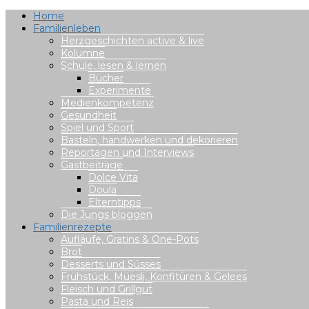
Home
Familienleben
Herzgeschichten active & live
Kolumne
Schule, lesen & lernen
Bücher
Experimente
Medienkompetenz
Gesundheit
Spiel und Sport
Basteln, handwerken und dekorieren
Reportagen und Interviews
Gastbeiträge
Dolce Vita
Doula
Elterntipps
Die Jungs bloggen
Familienrezepte
Aufläufe, Gratins & One-Pots
Brot
Desserts und Süsses
Frühstück, Müesli, Konfitüren & Gelees
Fleisch und Grillgut
Pasta und Reis