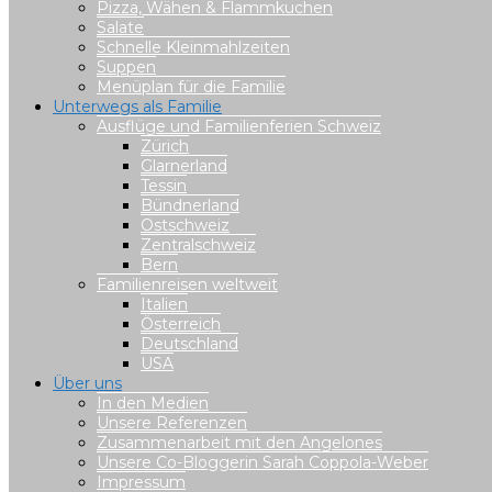
Pizza, Wähen & Flammkuchen
Salate
Schnelle Kleinmahlzeiten
Suppen
Menüplan für die Familie
Unterwegs als Familie
Ausflüge und Familienferien Schweiz
Zürich
Glarnerland
Tessin
Bündnerland
Ostschweiz
Zentralschweiz
Bern
Familienreisen weltweit
Italien
Österreich
Deutschland
USA
Über uns
In den Medien
Unsere Referenzen
Zusammenarbeit mit den Angelones
Unsere Co-Bloggerin Sarah Coppola-Weber
Impressum