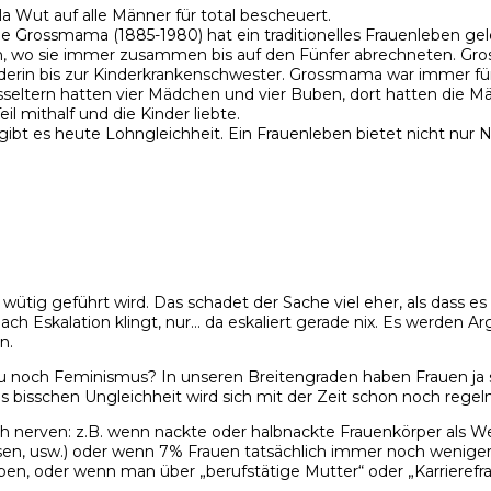
ila Wut auf alle Männer für total bescheuert.
ine Grossmama (1885-1980) hat ein traditionelles Frauenleben gel
, wo sie immer zusammen bis auf den Fünfer abrechneten. Gros
neiderin bis zur Kinderkrankenschwester. Grossmama war immer f
seltern hatten vier Mädchen und vier Buben, dort hatten die 
l mithalf und die Kinder liebte.
bt es heute Lohngleichheit. Ein Frauenleben bietet nicht nur N
tig geführt wird. Das schadet der Sache viel eher, als dass es 
 nach Eskalation klingt, nur… da eskaliert gerade nix. Es werde
n.
och Feminismus? In unseren Breitengraden haben Frauen ja schon
bisschen Ungleichheit wird sich mit der Zeit schon noch regeln
och nerven: z.B. wenn nackte oder halbnackte Frauenkörper als 
örsen, usw.) oder wenn 7% Frauen tatsächlich immer noch weniger
aben, oder wenn man über „berufstätige Mutter“ oder „Karrierefra