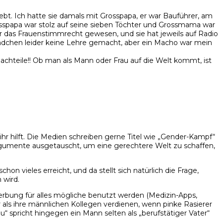
ebt. Ich hatte sie damals mit Grosspapa, er war Bauführer, am
spapa war stolz auf seine sieben Töchter und Grossmama war
ür das Frauenstimmrecht gewesen, und sie hat jeweils auf Radio
Mädchen leider keine Lehre gemacht, aber ein Macho war mein
achteile!! Ob man als Mann oder Frau auf die Welt kommt, ist
ihr hilft. Die Medien schreiben gerne Titel wie „Gender-Kampf“
n Argumente ausgetauscht, um eine gerechtere Welt zu schaffen,
 vieles erreicht, und da stellt sich natürlich die Frage,
 wird.
Werbung für alles mögliche benutzt werden (Medizin-Apps,
 als ihre männlichen Kollegen verdienen, wenn pinke Rasierer
u“ spricht hingegen ein Mann selten als „berufstätiger Vater“